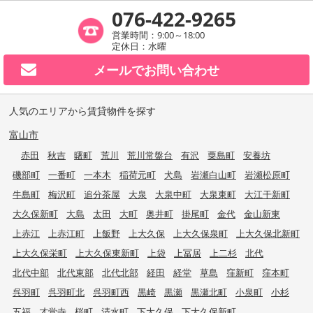
076-422-9265
営業時間：9:00～18:00
定休日：水曜
メールで
お問い合わせ
人気のエリアから賃貸物件を探す
富山市
赤田
秋吉
曙町
荒川
荒川常盤台
有沢
粟島町
安養坊
磯部町
一番町
一本木
稲荷元町
犬島
岩瀬白山町
岩瀬松原町
牛島町
梅沢町
追分茶屋
大泉
大泉中町
大泉東町
大江干新町
大久保新町
大島
太田
大町
奥井町
掛尾町
金代
金山新東
上赤江
上赤江町
上飯野
上大久保
上大久保泉町
上大久保北新町
上大久保栄町
上大久保東新町
上袋
上冨居
上二杉
北代
北代中部
北代東部
北代北部
経田
経堂
草島
窪新町
窪本町
呉羽町
呉羽町北
呉羽町西
黒崎
黒瀬
黒瀬北町
小泉町
小杉
五福
才覚寺
桜町
清水町
下大久保
下大久保新町