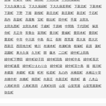
下大久保東ケ丘
下大久保緑町
下大久保若草町
下新北町
下新本町
下新町
下野
下堀
新桜町
新庄北町
新庄新町
新庄町
千石町
高内
高畠町
高屋敷
宝町
館出町
田中町
手屋
太郎丸
太郎丸西町
太郎丸本町
千歳町
千原崎
中間島
千代田町
塚原
寺町
天正寺
常盤台
富岡町
豊川町
豊城町
豊田本町
豊田町
豊若町
中市
中川原
中島
長江
長附
西荒屋
西大泉
西大沢
西新庄
西田地方町
蜷川
布瀬本町
布瀬町南
根塚町
萩原
蓮町
花園町
東大久保
久方町
開
藤木
二口町
婦中町上田島
婦中町下轡田
婦中町砂子田
婦中町田島
婦中町中名
婦中町長沢
婦中町速星
婦中町ひまわり台
婦中町袋
婦中町宮ケ島
堀
堀川町
本郷新
本郷町
町新
町村
松若町
丸の内
水橋舘町
水橋辻ケ堂
水橋中村
水橋町
南田町
向新庄
向新庄町
桃井町
森
八木山
八尾町井田
八尾町黒田
八尾町杉田
山室
山室荒屋
山室荒屋新町
弥生町