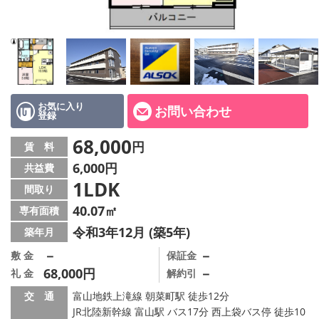
お気に入り
お問い合わせ
登録
68,000
円
賃 料
6,000円
共益費
1LDK
間取り
40.07㎡
専有面積
令和3年12月 (築5年)
築年月
－
－
敷 金
保証金
68,000円
－
礼 金
解約引
交 通
富山地鉄上滝線 朝菜町駅 徒歩12分
JR北陸新幹線 富山駅 バス17分 西上袋バス停 徒歩10