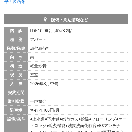
平面図画像
設備・周辺情報など
内 訳
LDK10.9帖、洋室3.8帖
種 別
アパート
階数/階建
3階/3階建
向 き
南
構 造
軽量鉄骨
現 況
空室
入 居
2026年8月中旬
契約期間
－
取引態様
一般媒介
駐車場
空有 4,400円/月
設備/条件
上水道
下水道
都市ガス
給湯
フローリング
オー
トロック
追焚機能
洗髪洗面化粧台
BSアンテナ
CATV
システムキッチン
バルコニー
宅配ボック