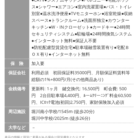
ス
シャワー
エアコン
室内洗濯置場
バス・トイレ
別室
温水洗浄便座
TVモニターホン
浴室乾燥
収納
スペース
トランクルーム
洗面所独立
カウンター
キッチン
W・INクローゼット
カードキー
24時間
セキュリティシステム
駐輪場
24時間換気システム
インターネット無料
保証人不要
●防犯配慮型賃貸住宅●駐車場融雪装置有り●宅配Ｂ
ＯＸ有り●インターネット無料
保 険
加入要
保証会社
利用必須 初回保証料35000円、月額保証料賃料等
総額の1%+800円/月(その他商品あり)
金銭備考
更新料: 1ヶ月
鍵交換代: 16,500円
町会費: 500
円
2台目駐車場4,400円、ﾙーﾑｸﾘーﾆﾝｸﾞ料金60,500
円、ICﾛｯｸ電池(初回)2,750円、家財保険加入必須
周辺施設
堀川南小学校/1545m (徒歩20分)
堀川中学校/2025m (徒歩26分)
大学など
－
表示の情報と現況に差異がある場合は現況優先となります。