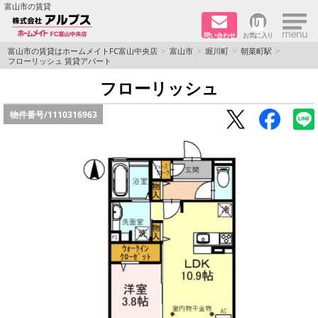
×
富山市の賃貸
問い合わせ
お気に入り
TOPページ
富山市の賃貸はホームメイトFC富山中央店
富山市
堀川町
朝菜町駅
フローリッシュ 賃貸アパート
ペット同居はご相談ください
フローリッシュ
物件番号/
1110316963
路線·駅から探す
地域から探す
地図から探す
店舗情報·アクセス
会社概要
メールでお問い合わせ