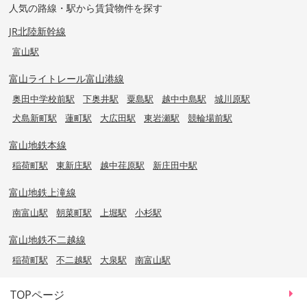
人気の路線・駅から賃貸物件を探す
JR北陸新幹線
富山駅
富山ライトレール富山港線
奥田中学校前駅
下奥井駅
粟島駅
越中中島駅
城川原駅
犬島新町駅
蓮町駅
大広田駅
東岩瀬駅
競輪場前駅
富山地鉄本線
稲荷町駅
東新庄駅
越中荏原駅
新庄田中駅
富山地鉄上滝線
南富山駅
朝菜町駅
上堀駅
小杉駅
富山地鉄不二越線
稲荷町駅
不二越駅
大泉駅
南富山駅
TOPページ