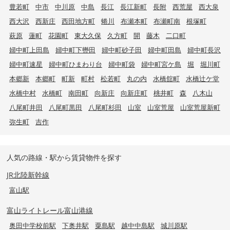
豊若町
中市
中川原
中島
長江
長江新町
長附
西荒屋
西大泉
西大沢
西新庄
西田地方町
蜷川
布瀬本町
布瀬町南
根塚町
萩原
蓮町
花園町
東大久保
久方町
開
藤木
二口町
婦中町上田島
婦中町下轡田
婦中町砂子田
婦中町田島
婦中町長沢
婦中町速星
婦中町ひまわり台
婦中町袋
婦中町宮ケ島
堀
堀川町
本郷新
本郷町
町新
町村
松若町
丸の内
水橋舘町
水橋辻ケ堂
水橋中村
水橋町
南田町
向新庄
向新庄町
桃井町
森
八木山
八尾町井田
八尾町黒田
八尾町杉田
山室
山室荒屋
山室荒屋新町
弥生町
吉作
人気の路線・駅から賃貸物件を探す
JR北陸新幹線
富山駅
富山ライトレール富山港線
奥田中学校前駅
下奥井駅
粟島駅
越中中島駅
城川原駅