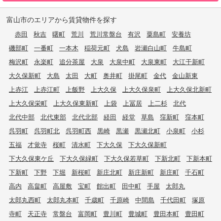
富山市のエリアから賃貸物件を探す
赤田
秋吉
曙町
荒川
荒川常盤台
有沢
粟島町
安養坊
磯部町
一番町
一本木
稲荷元町
犬島
岩瀬白山町
牛島町
梅沢町
永楽町
追分茶屋
大泉
大泉中町
大泉東町
大江干新町
大久保新町
大島
太田
大町
奥井町
掛尾町
金代
金山新東
上赤江
上赤江町
上飯野
上大久保
上大久保泉町
上大久保北新町
上大久保栄町
上大久保東新町
上袋
上冨居
上二杉
北代
北代中部
北代東部
北代北部
経田
経堂
草島
窪新町
窪本町
呉羽町
呉羽町北
呉羽町西
黒崎
黒瀬
黒瀬北町
小泉町
小杉
五福
才覚寺
桜町
清水町
下大久保
下大久保新町
下大久保東ケ丘
下大久保緑町
下大久保若草町
下新北町
下新本町
下新町
下野
下堀
新桜町
新庄北町
新庄新町
新庄町
千石町
高内
高畠町
高屋敷
宝町
館出町
田中町
手屋
太郎丸
太郎丸西町
太郎丸本町
千歳町
千原崎
中間島
千代田町
塚原
寺町
天正寺
常盤台
富岡町
豊川町
豊城町
豊田本町
豊田町