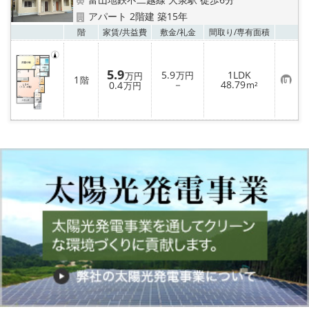
アパート 2階建 築15年
お気
階
家賃/
共益費
敷金/
礼金
間取り/
専有面積
5.9
5.9
1LDK
万円
万円
1
階
お
－
48.79
0.4
m²
万円
気
に
入
り
登
録