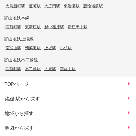
犬島新町駅
蓮町駅
大広田駅
東岩瀬駅
競輪場前駅
富山地鉄本線
稲荷町駅
東新庄駅
越中荏原駅
新庄田中駅
富山地鉄上滝線
南富山駅
朝菜町駅
上堀駅
小杉駅
富山地鉄不二越線
稲荷町駅
不二越駅
大泉駅
南富山駅
TOPページ
路線·駅から探す
地域から探す
地図から探す