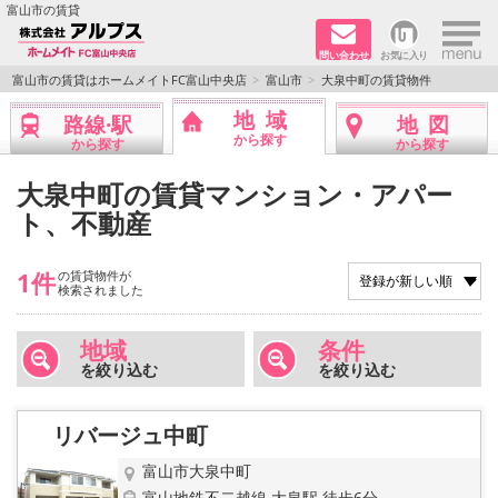
×
富山市の賃貸
問い合わせ
お気に入り
TOPページ
富山市の賃貸はホームメイトFC富山中央店
富山市
大泉中町の賃貸物件
地域
路線·駅
地図
ペット同居はご相談ください
から探す
から探す
から探す
路線·駅から探す
大泉中町の賃貸マンション・アパー
ト、不動産
地域から探す
1件
の賃貸物件が
地図から探す
検索されました
店舗情報·アクセス
地域
条件
を絞り込む
を絞り込む
会社概要
リバージュ中町
メールでお問い合わせ
富山市大泉中町
富山地鉄不二越線 大泉駅 徒歩6分