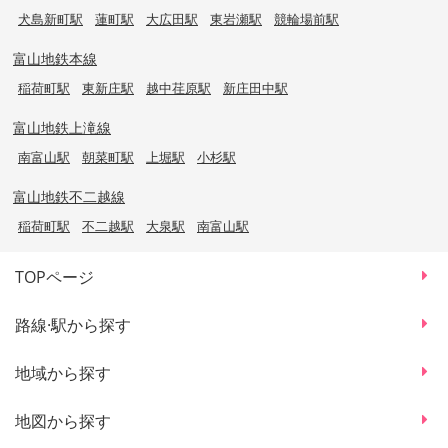
犬島新町駅
蓮町駅
大広田駅
東岩瀬駅
競輪場前駅
富山地鉄本線
稲荷町駅
東新庄駅
越中荏原駅
新庄田中駅
富山地鉄上滝線
南富山駅
朝菜町駅
上堀駅
小杉駅
富山地鉄不二越線
稲荷町駅
不二越駅
大泉駅
南富山駅
TOPページ
路線·駅から探す
地域から探す
地図から探す