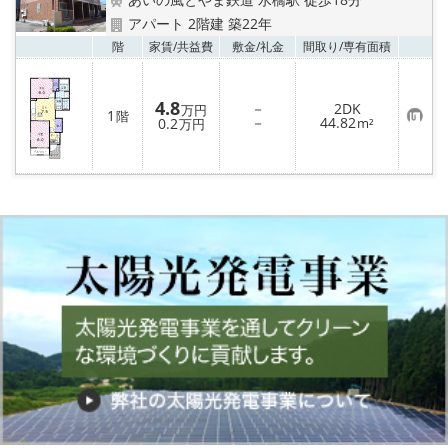
アパート 2階建 築22年
お気
階
家賃/
共益費
敷金/
礼金
間取り/
専有面積
4.8
－
2DK
万円
1
階
お
－
44.82
0.2
m²
万円
気
に
入
り
登
録