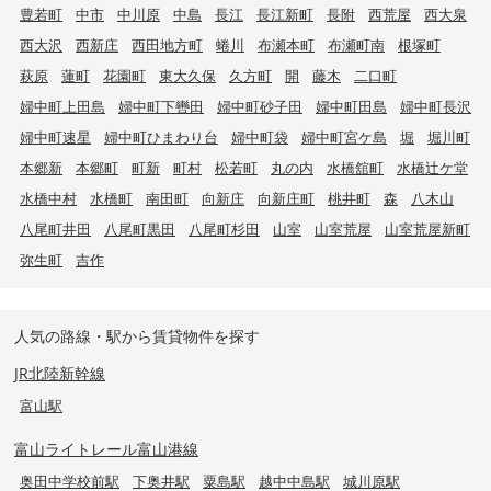
豊若町
中市
中川原
中島
長江
長江新町
長附
西荒屋
西大泉
西大沢
西新庄
西田地方町
蜷川
布瀬本町
布瀬町南
根塚町
萩原
蓮町
花園町
東大久保
久方町
開
藤木
二口町
婦中町上田島
婦中町下轡田
婦中町砂子田
婦中町田島
婦中町長沢
婦中町速星
婦中町ひまわり台
婦中町袋
婦中町宮ケ島
堀
堀川町
本郷新
本郷町
町新
町村
松若町
丸の内
水橋舘町
水橋辻ケ堂
水橋中村
水橋町
南田町
向新庄
向新庄町
桃井町
森
八木山
八尾町井田
八尾町黒田
八尾町杉田
山室
山室荒屋
山室荒屋新町
弥生町
吉作
人気の路線・駅から賃貸物件を探す
JR北陸新幹線
富山駅
富山ライトレール富山港線
奥田中学校前駅
下奥井駅
粟島駅
越中中島駅
城川原駅