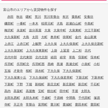
富山市のエリアから賃貸物件を探す
赤田
秋吉
曙町
荒川
荒川常盤台
有沢
粟島町
安養坊
磯部町
一番町
一本木
稲荷元町
犬島
岩瀬白山町
牛島町
梅沢町
永楽町
追分茶屋
大泉
大泉中町
大泉東町
大江干新町
大久保新町
大島
太田
大町
奥井町
掛尾町
金代
金山新東
上赤江
上赤江町
上飯野
上大久保
上大久保泉町
上大久保北新町
上大久保栄町
上大久保東新町
上袋
上冨居
上二杉
北代
北代中部
北代東部
北代北部
経田
経堂
草島
窪新町
窪本町
呉羽町
呉羽町北
呉羽町西
黒崎
黒瀬
黒瀬北町
小泉町
小杉
五福
才覚寺
桜町
清水町
下大久保
下大久保新町
下大久保東ケ丘
下大久保緑町
下大久保若草町
下新北町
下新本町
下新町
下野
下堀
新桜町
新庄北町
新庄新町
新庄町
千石町
高内
高畠町
高屋敷
宝町
館出町
田中町
手屋
太郎丸
太郎丸西町
太郎丸本町
千歳町
千原崎
中間島
千代田町
塚原
寺町
天正寺
常盤台
富岡町
豊川町
豊城町
豊田本町
豊田町