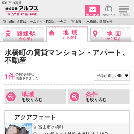
×
富山市の賃貸
問い合わせ
お気に入り
TOPページ
富山市の賃貸はホームメイトFC富山中央店
富山市
水橋町の賃貸物件
地域
路線·駅
地図
ペット同居はご相談ください
から探す
から探す
から探す
路線·駅から探す
水橋町の賃貸マンション・アパート、
不動産
地域から探す
1件
の賃貸物件が
地図から探す
検索されました
店舗情報·アクセス
地域
条件
を絞り込む
を絞り込む
会社概要
アクアフェート
メールでお問い合わせ
富山市水橋町
あいの風とやま鉄道 水橋駅 徒歩18分