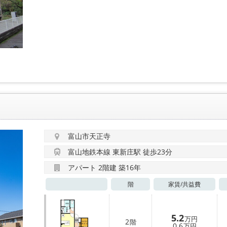
富山市天正寺
富山地鉄本線 東新庄駅 徒歩23分
アパート 2階建 築16年
階
家賃/
共益費
5.2
万円
2
階
0.6
万円