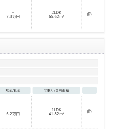
登
録
－
2LDK
お
7.3
65.62
万円
m²
気
に
入
り
登
録
敷金/
礼金
間取り/
専有面積
お気に入り
－
1LDK
お
6.2
41.82
万円
m²
気
に
入