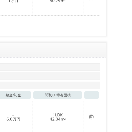
お
1
30.79
ヶ月
m²
気
に
入
り
登
録
敷金/
礼金
間取り/
専有面積
お気に入り
－
1LDK
お
6.0
42.04
万円
m²
気
に
入