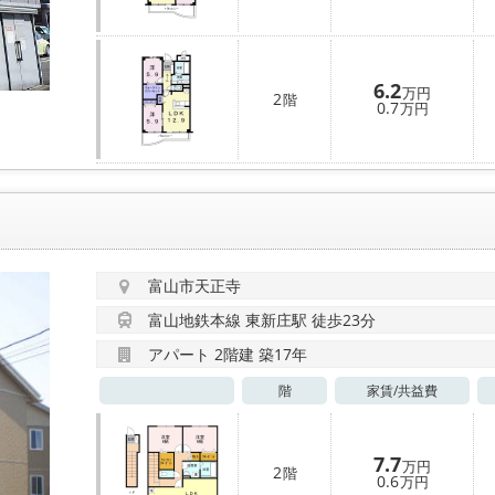
6.2
万円
2
階
0.7
万円
富山市天正寺
富山地鉄本線 東新庄駅 徒歩23分
アパート 2階建 築17年
階
家賃/
共益費
7.7
万円
2
階
0.6
万円