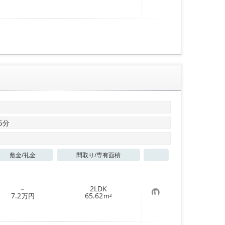
に
入
り
登
録
5分
敷金/
礼金
間取り/
専有面積
お気に入り
－
2LDK
お
7.2
65.62
万円
m²
気
に
入
り