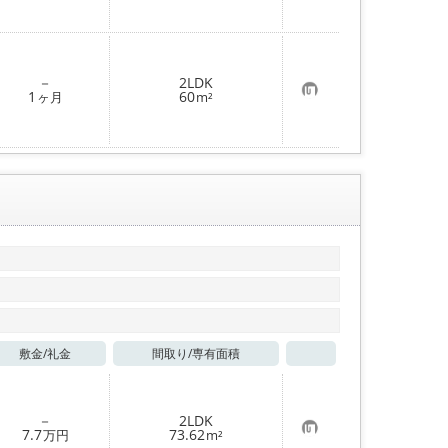
に
入
り
登
録
－
2LDK
お
1
60
ヶ月
m²
気
に
入
り
登
録
敷金/
礼金
間取り/
専有面積
お気に入り
－
2LDK
お
7.7
73.62
万円
m²
気