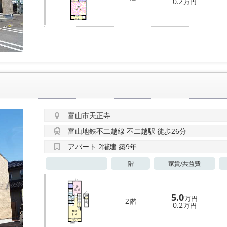
0.2
万円
富山市天正寺
富山地鉄不二越線 不二越駅 徒歩26分
アパート 2階建 築9年
階
家賃/
共益費
5.0
万円
2
階
0.2
万円