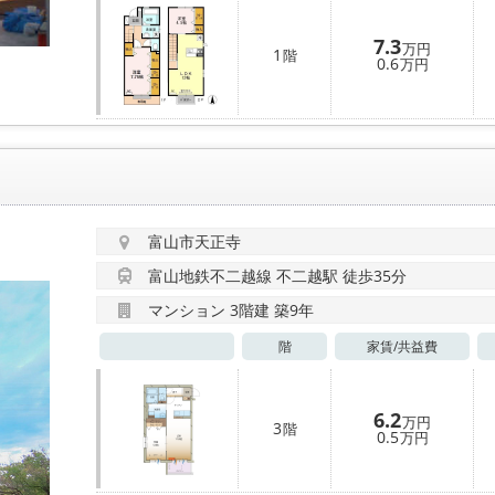
7.3
万円
1
階
0.6
万円
富山市天正寺
富山地鉄不二越線 不二越駅 徒歩35分
マンション 3階建 築9年
階
家賃/
共益費
6.2
万円
3
階
0.5
万円