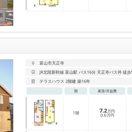
富山市天正寺
JR北陸新幹線 富山駅 バス16分 天正寺バス停 徒歩
テラスハウス 2階建 築16年
階
家賃/
共益費
7.2
万円
1
階
0.6
万円