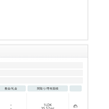
り
登
録
敷金/
礼金
間取り/
専有面積
お気に入り
－
1LDK
お
－
35.57
m²