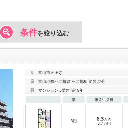
条件
を絞り込む
富山市天正寺
富山地鉄不二越線 不二越駅 徒歩27分
マンション 5階建 築18年
階
家賃/
共益費
6.3
万円
3
階
0.7
万円