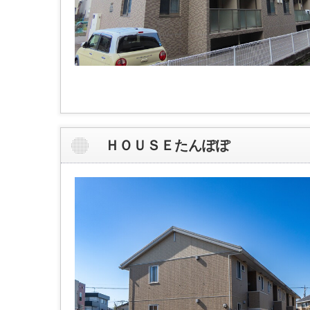
ＨＯＵＳＥたんぽぽ