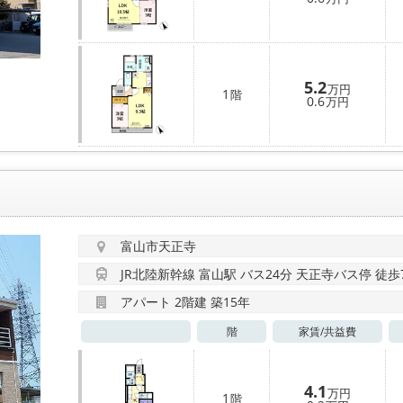
5.2
万円
1
階
0.6
万円
富山市天正寺
JR北陸新幹線 富山駅 バス24分 天正寺バス停 徒歩
アパート 2階建 築15年
階
家賃/
共益費
4.1
万円
1
階