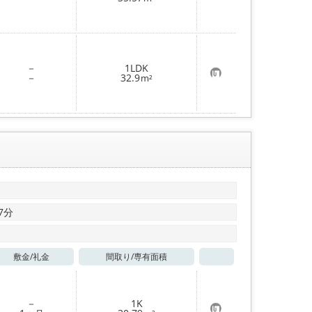
気
に
入
り
登
録
－
1LDK
お
－
32.9
m²
気
に
入
り
登
録
7分
敷金/
礼金
間取り/
専有面積
お気に入り
－
1K