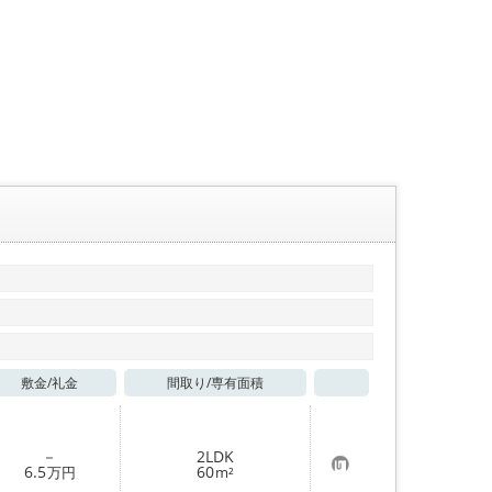
敷金/
礼金
間取り/
専有面積
お気に入り
－
2LDK
お
6.5
60
万円
m²
気