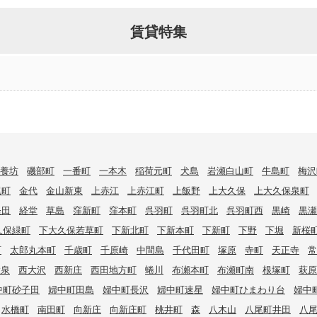
賃貸特集
養坊
磯部町
一番町
一本木
稲荷元町
犬島
岩瀬白山町
牛島町
梅沢
尾町
金代
金山新東
上赤江
上赤江町
上飯野
上大久保
上大久保泉町
経田
経堂
草島
窪新町
窪本町
呉羽町
呉羽町北
呉羽町西
黒崎
黒瀬
久保緑町
下大久保若草町
下新北町
下新本町
下新町
下野
下堀
新桜
町
太郎丸本町
千歳町
千原崎
中間島
千代田町
塚原
寺町
天正寺
常
大泉
西大沢
西新庄
西田地方町
蜷川
布瀬本町
布瀬町南
根塚町
萩原
中町砂子田
婦中町田島
婦中町長沢
婦中町速星
婦中町ひまわり台
婦中
水橋町
南田町
向新庄
向新庄町
桃井町
森
八木山
八尾町井田
八