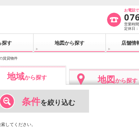
お電話
07
営業時間：
定休日
ら探す
地図から探す
店舗情
の賃貸物件
地域
地図
から探す
から探す
条件
を絞り込む
検索してください。