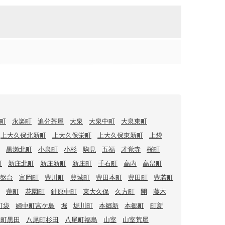
町
永楽町
追分茶屋
大泉
大泉中町
大泉東町
上大久保北新町
上大久保栄町
上大久保東新町
上袋
黒瀬北町
小泉町
小杉
駒見
五福
才覚寺
桜町
町
新庄北町
新庄新町
新庄町
千石町
高内
高畠町
盤台
富岡町
豊川町
豊城町
豊田本町
豊田町
豊若町
蓮町
花園町
針原中町
東大久保
久方町
開
藤木
町袋
婦中町宮ケ島
堀
堀川町
本郷新
本郷町
町新
尾町黒田
八尾町杉田
八尾町福島
山室
山室荒屋