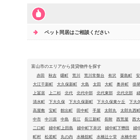
ペット同居はご相談ください
富山市のエリアから賃貸物件を探す
赤田
秋吉
曙町
荒川
荒川常盤台
有沢
粟島町
安
大江干新町
大久保新町
大島
太田
大町
奥井町
掛
上冨居
上二杉
北代
北代中部
北代東部
北代北部
清水町
下大久保
下大久保新町
下大久保東ケ丘
下大
高屋敷
宝町
館出町
田中町
手屋
太郎丸
太郎丸西
中市
中川原
中島
長江
長江新町
長附
西荒屋
西
二口町
婦中町上田島
婦中町下井沢
婦中町下轡田
婦
町村
松若町
丸の内
水橋舘町
水橋辻ケ堂
水橋中村