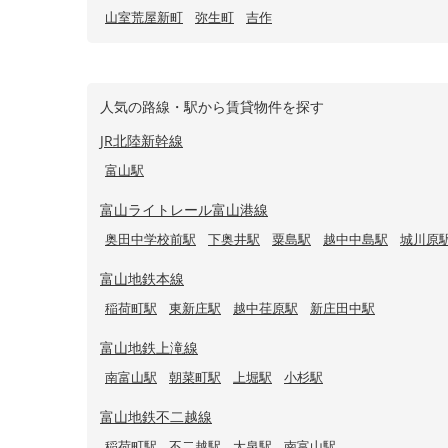
山室荒屋新町
弥生町
吉作
人気の路線・駅から賃貸物件を探す
JR北陸新幹線
富山駅
富山ライトレール富山港線
奥田中学校前駅
下奥井駅
粟島駅
越中中島駅
城川原
富山地鉄本線
稲荷町駅
東新庄駅
越中荏原駅
新庄田中駅
富山地鉄上滝線
南富山駅
朝菜町駅
上堀駅
小杉駅
富山地鉄不二越線
稲荷町駅
不二越駅
大泉駅
南富山駅