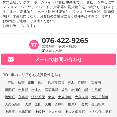
株式会社アルプス ホームメイトFC富山中央店では、富山市を中心にマ
ンション、ハイツ、アパート、貸家等の賃貸物件をご紹介しておりま
す。また、新築物件、ペット同居可能物件、ファミリー様向け、新婚様
向け、学生様向けなど、お客様のご要望に合う物件を必ず見つけます！
お気軽にご連絡、ご来店ください。
お待ち致しております！
076-422-9265
営業時間：9:00～18:00
定休日：水曜
メールで
お問い合わせ
富山市のエリアから賃貸物件を探す
赤田
秋吉
曙町
荒川
荒川常盤台
有沢
粟島町
安養坊
磯部町
一番町
一本木
稲荷元町
犬島
岩瀬白山町
牛島町
梅沢町
永楽町
追分茶屋
大泉
大泉中町
大泉東町
大江干新町
大久保新町
大島
太田
大町
奥井町
掛尾町
金代
金山新東
上赤江
上赤江町
上飯野
上大久保
上大久保泉町
上大久保北新町