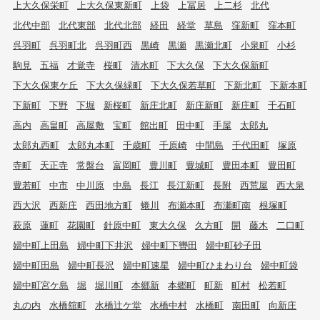
上大久保栄町
上大久保東新町
上袋
上冨居
上二杉
北代
北代中部
北代東部
北代北部
経田
経堂
草島
窪新町
窪本町
呉羽町
呉羽町北
呉羽町西
黒崎
黒瀬
黒瀬北町
小泉町
小杉
駒見
五福
才覚寺
桜町
清水町
下大久保
下大久保新町
下大久保東ケ丘
下大久保緑町
下大久保若草町
下新北町
下新本町
下新町
下野
下堀
新桜町
新庄北町
新庄新町
新庄町
千石町
高内
高畠町
高屋敷
宝町
館出町
田中町
手屋
太郎丸
太郎丸西町
太郎丸本町
千歳町
千原崎
中間島
千代田町
塚原
寺町
天正寺
常盤台
富岡町
豊川町
豊城町
豊田本町
豊田町
豊若町
中市
中川原
中島
長江
長江新町
長附
西荒屋
西大泉
西大沢
西新庄
西田地方町
蜷川
布瀬本町
布瀬町南
根塚町
萩原
蓮町
花園町
針原中町
東大久保
久方町
開
藤木
二口町
婦中町上田島
婦中町下井沢
婦中町下轡田
婦中町砂子田
婦中町田島
婦中町長沢
婦中町速星
婦中町ひまわり台
婦中町袋
婦中町宮ケ島
堀
堀川町
本郷新
本郷町
町新
町村
松若町
丸の内
水橋舘町
水橋辻ケ堂
水橋中村
水橋町
南田町
向新庄