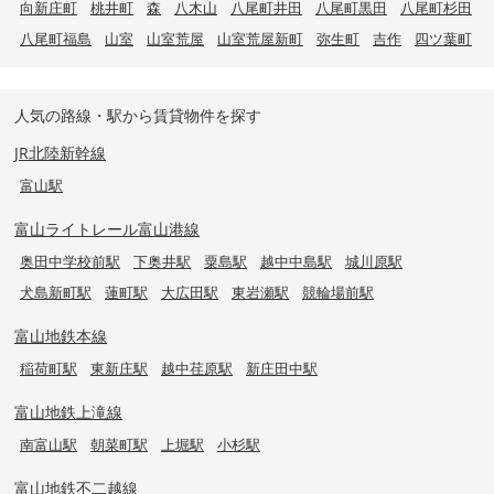
向新庄町
桃井町
森
八木山
八尾町井田
八尾町黒田
八尾町杉田
八尾町福島
山室
山室荒屋
山室荒屋新町
弥生町
吉作
四ツ葉町
人気の路線・駅から賃貸物件を探す
JR北陸新幹線
富山駅
富山ライトレール富山港線
奥田中学校前駅
下奥井駅
粟島駅
越中中島駅
城川原駅
犬島新町駅
蓮町駅
大広田駅
東岩瀬駅
競輪場前駅
富山地鉄本線
稲荷町駅
東新庄駅
越中荏原駅
新庄田中駅
富山地鉄上滝線
南富山駅
朝菜町駅
上堀駅
小杉駅
富山地鉄不二越線