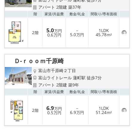
アパート 2階建 築37年
お気
階
家賃/
共益費
敷金/
礼金
間取り/
専有面積
5.0
－
1LDK
万円
2
階
お
5.0
45.78
0.6
万円
m²
万円
気
に
入
り
登
録
Ｄ-ｒｏｏｍ千原崎
富山市千原崎２丁目
富山ライトレール 蓮町駅 徒歩7分
アパート 2階建 築9年
お気
階
家賃/
共益費
敷金/
礼金
間取り/
専有面積
6.9
－
1LDK
万円
2
階
お
6.9
51.24
0.5
万円
m²
万円
気
に
入
り
登