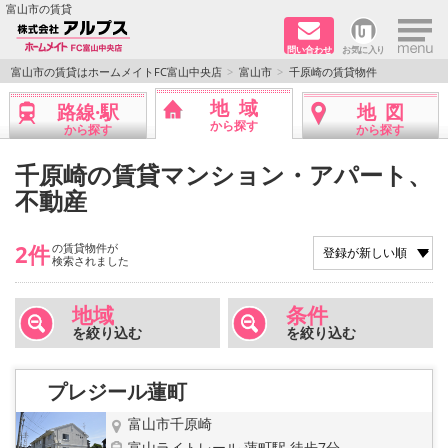
×
富山市の賃貸
問い合わせ
お気に入り
TOPページ
富山市の賃貸はホームメイトFC富山中央店
富山市
千原崎の賃貸物件
地域
路線·駅
地図
ペット同居はご相談ください
から探す
から探す
から探す
路線·駅から探す
千原崎の賃貸マンション・アパート、
不動産
地域から探す
2件
の賃貸物件が
地図から探す
検索されました
店舗情報·アクセス
地域
条件
を絞り込む
を絞り込む
会社概要
プレジール蓮町
メールでお問い合わせ
富山市千原崎
富山ライトレール 蓮町駅 徒歩7分