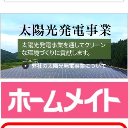
入
り
登
録