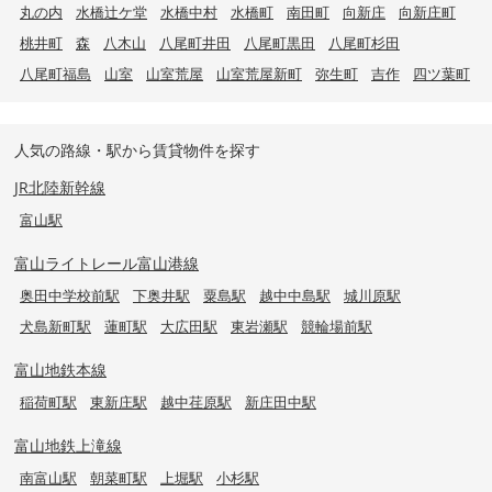
丸の内
水橋辻ケ堂
水橋中村
水橋町
南田町
向新庄
向新庄町
桃井町
森
八木山
八尾町井田
八尾町黒田
八尾町杉田
八尾町福島
山室
山室荒屋
山室荒屋新町
弥生町
吉作
四ツ葉町
人気の路線・駅から賃貸物件を探す
JR北陸新幹線
富山駅
富山ライトレール富山港線
奥田中学校前駅
下奥井駅
粟島駅
越中中島駅
城川原駅
犬島新町駅
蓮町駅
大広田駅
東岩瀬駅
競輪場前駅
富山地鉄本線
稲荷町駅
東新庄駅
越中荏原駅
新庄田中駅
富山地鉄上滝線
南富山駅
朝菜町駅
上堀駅
小杉駅