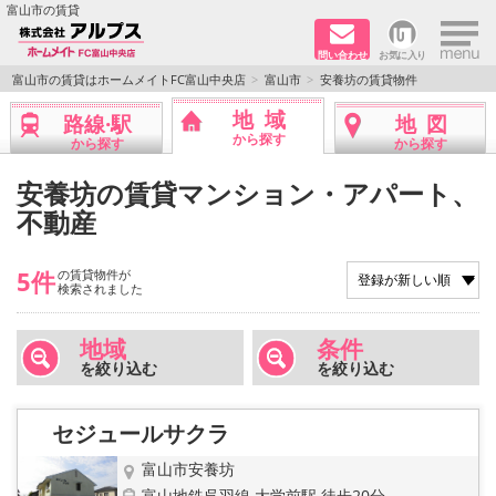
×
富山市の賃貸
問い合わせ
お気に入り
TOPページ
富山市の賃貸はホームメイトFC富山中央店
富山市
安養坊の賃貸物件
地域
路線·駅
地図
ペット同居はご相談ください
から探す
から探す
から探す
路線·駅から探す
安養坊の賃貸マンション・アパート、
不動産
地域から探す
5件
の賃貸物件が
地図から探す
検索されました
店舗情報·アクセス
地域
条件
を絞り込む
を絞り込む
会社概要
セジュールサクラ
メールでお問い合わせ
富山市安養坊
富山地鉄呉羽線 大学前駅 徒歩20分