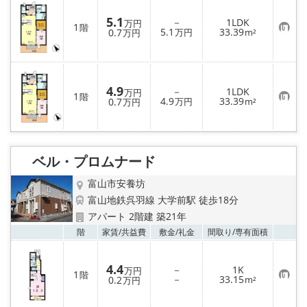
り
登
録
5.1
－
1LDK
万円
1
階
お
5.1
33.39
0.7
万円
m²
万円
気
に
入
り
登
録
4.9
－
1LDK
万円
1
階
お
4.9
33.39
0.7
万円
m²
万円
気
に
入
り
登
録
ベル・プロムナード
富山市安養坊
富山地鉄呉羽線 大学前駅 徒歩18分
アパート 2階建 築21年
お気
階
家賃/
共益費
敷金/
礼金
間取り/
専有面積
4.4
－
1K
万円
1
階
お
－
33.15
0.2
m²
万円
気
に