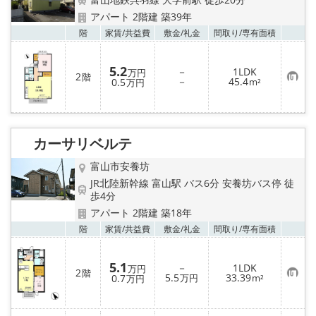
アパート 2階建 築39年
お気
階
家賃/
共益費
敷金/
礼金
間取り/
専有面積
5.2
－
1LDK
万円
2
階
お
－
45.4
0.5
m²
万円
気
に
入
り
登
録
カーサリベルテ
富山市安養坊
JR北陸新幹線 富山駅 バス6分 安養坊バス停 徒
歩4分
アパート 2階建 築18年
お気
階
家賃/
共益費
敷金/
礼金
間取り/
専有面積
5.1
－
1LDK
万円
2
階
お
5.5
33.39
0.7
万円
m²
万円
気
に
入