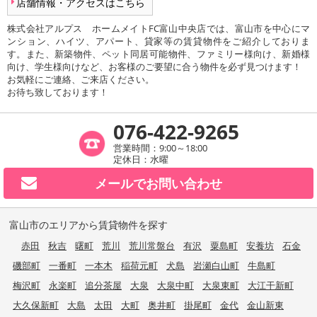
店舗情報・アクセスはこちら
株式会社アルプス ホームメイトFC富山中央店では、富山市を中心にマ
ンション、ハイツ、アパート、貸家等の賃貸物件をご紹介しておりま
す。また、新築物件、ペット同居可能物件、ファミリー様向け、新婚様
向け、学生様向けなど、お客様のご要望に合う物件を必ず見つけます！
お気軽にご連絡、ご来店ください。
お待ち致しております！
076-422-9265
営業時間：9:00～18:00
定休日：水曜
メールで
お問い合わせ
富山市のエリアから賃貸物件を探す
赤田
秋吉
曙町
荒川
荒川常盤台
有沢
粟島町
安養坊
石金
磯部町
一番町
一本木
稲荷元町
犬島
岩瀬白山町
牛島町
梅沢町
永楽町
追分茶屋
大泉
大泉中町
大泉東町
大江干新町
大久保新町
大島
太田
大町
奥井町
掛尾町
金代
金山新東