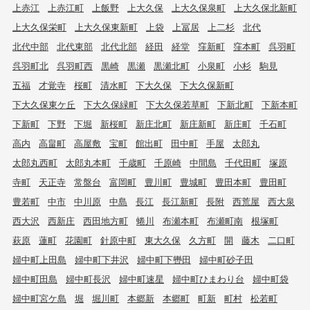
上赤江
上赤江町
上飯野
上大久保
上大久保泉町
上大久保北新町
上大久保栄町
上大久保東新町
上袋
上冨居
上二杉
北代
北代中部
北代東部
北代北部
経田
経堂
窪新町
窪本町
呉羽町
呉羽町北
呉羽町西
黒崎
黒瀬
黒瀬北町
小泉町
小杉
駒見
五福
才覚寺
桜町
清水町
下大久保
下大久保新町
下大久保東ケ丘
下大久保緑町
下大久保若草町
下新北町
下新本町
下新町
下野
下堀
新桜町
新庄北町
新庄新町
新庄町
千石町
高内
高畠町
高屋敷
宝町
館出町
田中町
手屋
太郎丸
太郎丸西町
太郎丸本町
千歳町
千原崎
中間島
千代田町
塚原
寺町
天正寺
常盤台
富岡町
豊川町
豊城町
豊田本町
豊田町
豊若町
中市
中川原
中島
長江
長江新町
長附
西荒屋
西大泉
西大沢
西新庄
西田地方町
蜷川
布瀬本町
布瀬町南
根塚町
萩原
蓮町
花園町
針原中町
東大久保
久方町
開
藤木
二口町
婦中町上田島
婦中町下井沢
婦中町下轡田
婦中町砂子田
婦中町田島
婦中町長沢
婦中町速星
婦中町ひまわり台
婦中町袋
婦中町宮ケ島
堀
堀川町
本郷新
本郷町
町新
町村
松若町