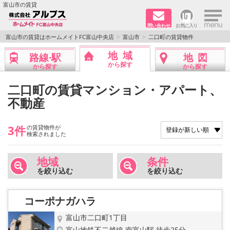
×
富山市の賃貸
問い合わせ
お気に入り
TOPページ
富山市の賃貸はホームメイトFC富山中央店
富山市
二口町の賃貸物件
地域
路線·駅
地図
ペット同居はご相談ください
から探す
から探す
から探す
路線·駅から探す
二口町の賃貸マンション・アパート、
不動産
地域から探す
3件
の賃貸物件が
地図から探す
検索されました
店舗情報·アクセス
地域
条件
を絞り込む
を絞り込む
会社概要
コーポナガハラ
メールでお問い合わせ
富山市二口町1丁目
富山地鉄不二越線 南富山駅 徒歩25分