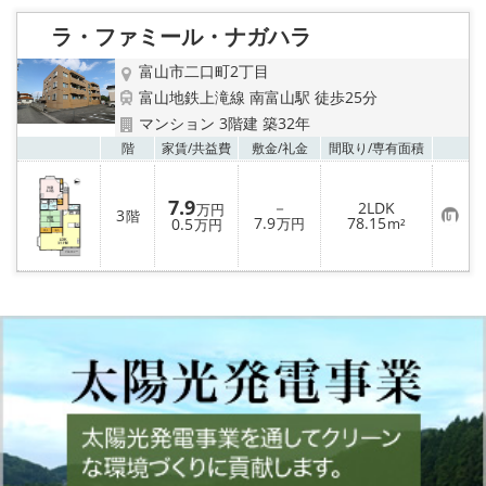
り
登
録
ラ・ファミール・ナガハラ
富山市二口町2丁目
富山地鉄上滝線 南富山駅 徒歩25分
マンション 3階建 築32年
お気
階
家賃/
共益費
敷金/
礼金
間取り/
専有面積
7.9
－
2LDK
万円
3
階
お
7.9
78.15
0.5
万円
m²
万円
気
に
入
り
登
録