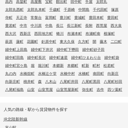
高内
高畠町
高屋敷
宝町
館出町
田中町
手屋
太郎丸
太郎丸西町
太郎丸本町
千歳町
千原崎
中間島
千代田町
塚原
寺町
天正寺
常盤台
富岡町
豊川町
豊城町
豊田本町
豊田町
豊若町
中市
中川原
中島
長江
長江新町
長附
西荒屋
西大泉
西大沢
西新庄
西田地方町
蜷川
布瀬本町
布瀬町南
根塚町
萩原
蓮町
花園町
針原中町
東大久保
久方町
開
藤木
二口町
婦中町上田島
婦中町下井沢
婦中町下轡田
婦中町砂子田
婦中町田島
婦中町長沢
婦中町速星
婦中町ひまわり台
婦中町袋
婦中町宮ケ島
堀
堀川町
本郷新
本郷町
町新
町村
松若町
丸の内
水橋舘町
水橋辻ケ堂
水橋中村
水橋町
南田町
向新庄
向新庄町
桃井町
森
八木山
八尾町井田
八尾町黒田
八尾町杉田
八尾町福島
山室
山室荒屋
山室荒屋新町
弥生町
吉作
四ツ葉町
人気の路線・駅から賃貸物件を探す
JR北陸新幹線
富山駅