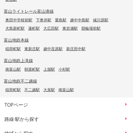
富山ライトレール富山港線
奥田中学校前駅
下奥井駅
粟島駅
越中中島駅
城川原駅
犬島新町駅
蓮町駅
大広田駅
東岩瀬駅
競輪場前駅
富山地鉄本線
稲荷町駅
東新庄駅
越中荏原駅
新庄田中駅
富山地鉄上滝線
南富山駅
朝菜町駅
上堀駅
小杉駅
富山地鉄不二越線
稲荷町駅
不二越駅
大泉駅
南富山駅
TOPページ
路線·駅から探す