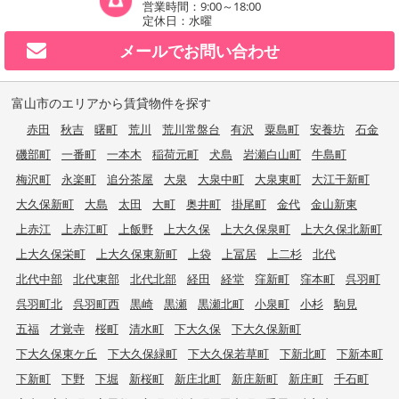
営業時間：9:00～18:00
定休日：水曜
メールで
お問い合わせ
富山市のエリアから賃貸物件を探す
赤田
秋吉
曙町
荒川
荒川常盤台
有沢
粟島町
安養坊
石金
磯部町
一番町
一本木
稲荷元町
犬島
岩瀬白山町
牛島町
梅沢町
永楽町
追分茶屋
大泉
大泉中町
大泉東町
大江干新町
大久保新町
大島
太田
大町
奥井町
掛尾町
金代
金山新東
上赤江
上赤江町
上飯野
上大久保
上大久保泉町
上大久保北新町
上大久保栄町
上大久保東新町
上袋
上冨居
上二杉
北代
北代中部
北代東部
北代北部
経田
経堂
窪新町
窪本町
呉羽町
呉羽町北
呉羽町西
黒崎
黒瀬
黒瀬北町
小泉町
小杉
駒見
五福
才覚寺
桜町
清水町
下大久保
下大久保新町
下大久保東ケ丘
下大久保緑町
下大久保若草町
下新北町
下新本町
下新町
下野
下堀
新桜町
新庄北町
新庄新町
新庄町
千石町