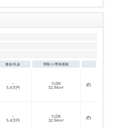
登
録
敷金/
礼金
間取り/
専有面積
お気に入り
－
1LDK
お
5.4
32.94
万円
m²
気
に
入
り
登
録
－
1LDK
お
5.4
32.94
万円
m²
気
に