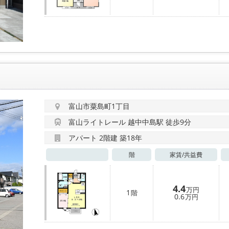
富山市粟島町1丁目
富山ライトレール 越中中島駅 徒歩9分
アパート 2階建 築18年
階
家賃/
共益費
4.4
万円
1
階
0.6
万円