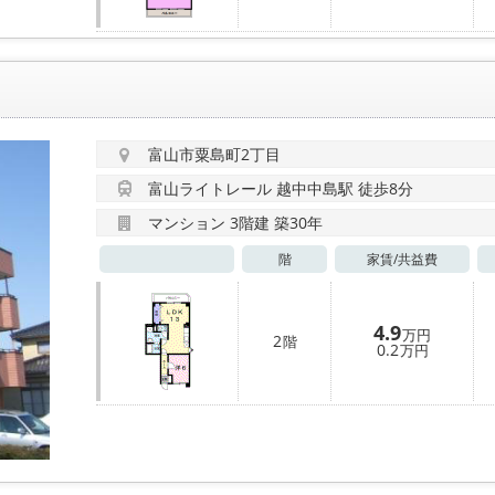
富山市粟島町2丁目
富山ライトレール 越中中島駅 徒歩8分
マンション 3階建 築30年
階
家賃/
共益費
4.9
万円
2
階
0.2
万円