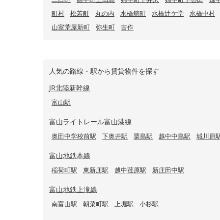
町村
松若町
丸の内
水橋舘町
水橋辻ケ堂
水橋中村
山室荒屋新町
弥生町
吉作
人気の路線・駅から賃貸物件を探す
JR北陸新幹線
富山駅
富山ライトレール富山港線
奥田中学校前駅
下奥井駅
粟島駅
越中中島駅
城川原
富山地鉄本線
稲荷町駅
東新庄駅
越中荏原駅
新庄田中駅
富山地鉄上滝線
南富山駅
朝菜町駅
上堀駅
小杉駅