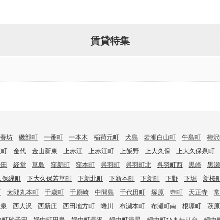
賃貸特集
養坊
磯部町
一番町
一本木
稲荷元町
犬島
岩瀬白山町
牛島町
梅沢
尾町
金代
金山新東
上赤江
上赤江町
上飯野
上大久保
上大久保泉町
経田
経堂
草島
窪新町
窪本町
呉羽町
呉羽町北
呉羽町西
黒崎
黒瀬
久保緑町
下大久保若草町
下新北町
下新本町
下新町
下野
下堀
新桜
町
太郎丸本町
千歳町
千原崎
中間島
千代田町
塚原
寺町
天正寺
常
大泉
西大沢
西新庄
西田地方町
蜷川
布瀬本町
布瀬町南
根塚町
萩原
中町砂子田
婦中町田島
婦中町長沢
婦中町速星
婦中町ひまわり台
婦中