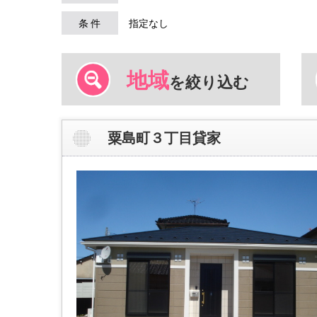
条 件
指定なし
地域
を絞り込む
粟島町３丁目貸家