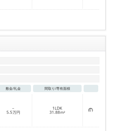
に
入
り
登
録
敷金/
礼金
間取り/
専有面積
お気に入り
－
1LDK
お
5.5
31.88
万円
m²
気
に
入
り