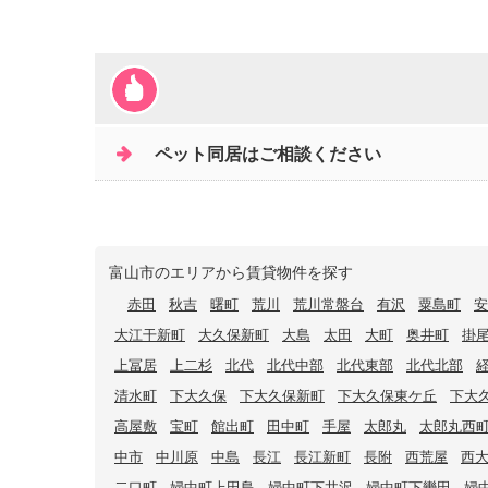
ペット同居はご相談ください
富山市のエリアから賃貸物件を探す
赤田
秋吉
曙町
荒川
荒川常盤台
有沢
粟島町
安
大江干新町
大久保新町
大島
太田
大町
奥井町
掛
上冨居
上二杉
北代
北代中部
北代東部
北代北部
清水町
下大久保
下大久保新町
下大久保東ケ丘
下大
高屋敷
宝町
館出町
田中町
手屋
太郎丸
太郎丸西
中市
中川原
中島
長江
長江新町
長附
西荒屋
西
二口町
婦中町上田島
婦中町下井沢
婦中町下轡田
婦