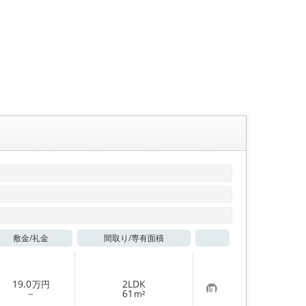
敷金/
礼金
間取り/
専有面積
お気に入り
19.0
2LDK
万円
お
－
61
m²
気