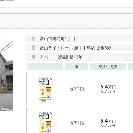
富山市粟島町1丁目
富山ライトレール 越中中島駅 徒歩5分
アパート 2階建 築13年
階
家賃/
共益費
5.4
万円
地下1
階
0.7
万円
5.4
万円
地下1
階
0.7
万円