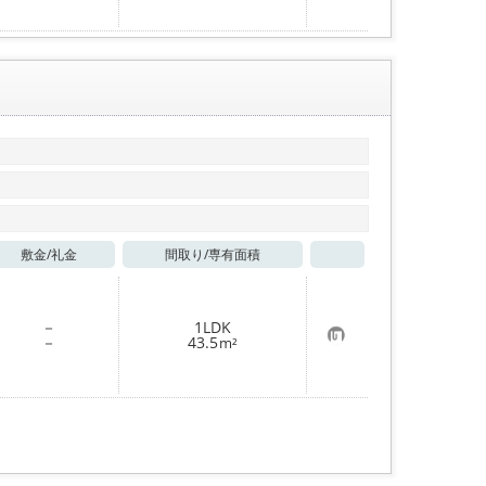
に
入
り
登
録
敷金/
礼金
間取り/
専有面積
お気に入り
－
1LDK
お
－
43.5
m²
気
に
入
り
登
録