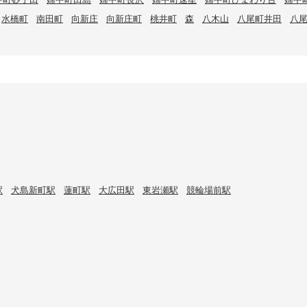
水橋町
南田町
向新庄
向新庄町
桃井町
森
八木山
八尾町井田
八
駅
犬島新町駅
蓮町駅
大広田駅
東岩瀬駅
競輪場前駅