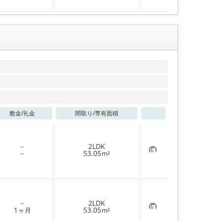
入
り
登
録
敷金/
礼金
間取り/
専有面積
お気に入り
－
2LDK
お
－
53.05
m²
気
に
入
り
登
録
－
2LDK
お
1
53.05
ヶ月
m²
気