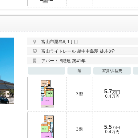
富山市粟島町1丁目
富山ライトレール 越中中島駅 徒歩8分
アパート 3階建 築41年
階
家賃/
共益費
5.7
万円
3
階
0.4
万円
5.5
万円
3
階
0.4
万円