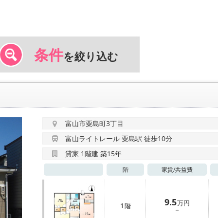
条件
を絞り込む
富山市粟島町3丁目
富山ライトレール 粟島駅 徒歩10分
貸家 1階建 築15年
階
家賃/
共益費
9.5
万円
1
階
－