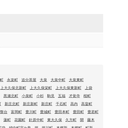
町
永楽町
追分茶屋
大泉
大泉中町
大泉東町
上大久保北新町
上大久保栄町
上大久保東新町
上袋
黒瀬北町
小泉町
小杉
駒見
五福
才覚寺
桜町
町
新庄北町
新庄新町
新庄町
千石町
高内
高畠町
盤台
富岡町
豊川町
豊城町
豊田本町
豊田町
豊若町
蓮町
花園町
針原中町
東大久保
久方町
開
藤木
町袋
婦中町宮ケ島
堀
堀川町
本郷新
本郷町
町新