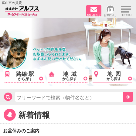
×
富山市の賃貸
問い合わせ
お気に入り
TOPページ
ペット同居はご相談ください
路線·駅から探す
地域から探す
路線·駅
地域
地図
地図から探す
から探す
から探す
から探す
店舗情報·アクセス
検
索
会社概要
新着情報
メールでお問い合わせ
お盆休みのご案内