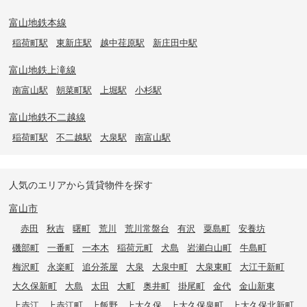
富山地鉄本線
稲荷町駅
東新庄駅
越中荏原駅
新庄田中駅
富山地鉄上滝線
南富山駅
朝菜町駅
上堀駅
小杉駅
富山地鉄不二越線
稲荷町駅
不二越駅
大泉駅
南富山駅
人気のエリアから賃貸物件を探す
富山市
赤田
秋吉
曙町
荒川
荒川常盤台
有沢
粟島町
安養坊
磯部町
一番町
一本木
稲荷元町
犬島
岩瀬白山町
牛島町
梅沢町
永楽町
追分茶屋
大泉
大泉中町
大泉東町
大江干新町
大久保新町
大島
太田
大町
奥井町
掛尾町
金代
金山新東
上赤江
上赤江町
上飯野
上大久保
上大久保泉町
上大久保北新町