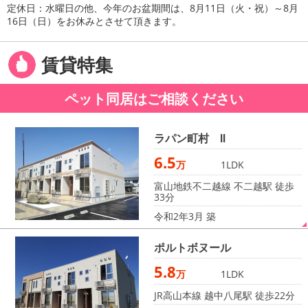
定休日：水曜日の他、今年のお盆期間は、8月11日（火・祝）～8月
16日（日）をお休みとさせて頂きます。
賃貸特集
ペット同居はご相談ください
ラ
パ
ン
町
村
Ⅱ
6.5
万
1LDK
富山地鉄不二越線 不二越駅 徒歩
33分
令和2年3月 築
ポ
ル
ト
ボ
ヌ
ー
ル
5.8
万
1LDK
JR高山本線 越中八尾駅 徒歩22分