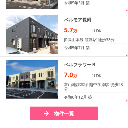
令和5年3月 築
ベ
ル
モ
ア
長
附
5.7
万
1LDK
JR高山本線 笹津駅 徒歩38分
令和5年7月 築
ベ
ル
フ
ラ
ワ
ー
Ｂ
7.0
万
1LDK
富山地鉄本線 越中荏原駅 徒歩28
分
令和6年12月 築
物件一覧