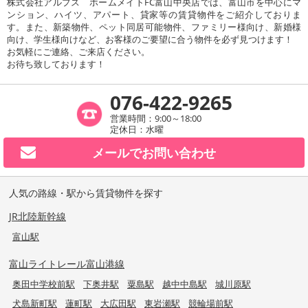
株式会社アルプス ホームメイトFC富山中央店では、富山市を中心にマ
ンション、ハイツ、アパート、貸家等の賃貸物件をご紹介しておりま
す。また、新築物件、ペット同居可能物件、ファミリー様向け、新婚様
向け、学生様向けなど、お客様のご要望に合う物件を必ず見つけます！
お気軽にご連絡、ご来店ください。
お待ち致しております！
076-422-9265
営業時間：9:00～18:00
定休日：水曜
メールで
お問い合わせ
人気の路線・駅から賃貸物件を探す
JR北陸新幹線
富山駅
富山ライトレール富山港線
奥田中学校前駅
下奥井駅
粟島駅
越中中島駅
城川原駅
犬島新町駅
蓮町駅
大広田駅
東岩瀬駅
競輪場前駅