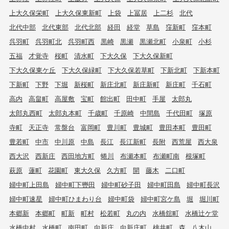
上大久保栄町
上大久保東新町
上袋
上冨居
上二杉
北代
北代中部
北代東部
北代北部
経田
経堂
草島
窪新町
窪本町
呉羽町
呉羽町北
呉羽町西
黒崎
黒瀬
黒瀬北町
小泉町
小杉
五福
才覚寺
桜町
清水町
下大久保
下大久保新町
下大久保東ケ丘
下大久保緑町
下大久保若草町
下新北町
下新本町
下新町
下野
下堀
新桜町
新庄北町
新庄新町
新庄町
千石町
高内
高畠町
高屋敷
宝町
館出町
田中町
手屋
太郎丸
太郎丸西町
太郎丸本町
千歳町
千原崎
中間島
千代田町
塚原
寺町
天正寺
常盤台
富岡町
豊川町
豊城町
豊田本町
豊田町
豊若町
中市
中川原
中島
長江
長江新町
長附
西荒屋
西大泉
西大沢
西新庄
西田地方町
蜷川
布瀬本町
布瀬町南
根塚町
萩原
蓮町
花園町
東大久保
久方町
開
藤木
二口町
婦中町上田島
婦中町下轡田
婦中町砂子田
婦中町田島
婦中町長沢
婦中町速星
婦中町ひまわり台
婦中町袋
婦中町宮ケ島
堀
堀川町
本郷新
本郷町
町新
町村
松若町
丸の内
水橋舘町
水橋辻ケ堂
水橋中村
水橋町
南田町
向新庄
向新庄町
桃井町
森
八木山