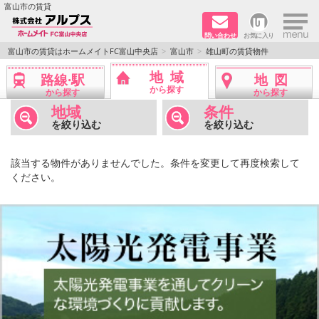
×
富山市の賃貸
問い合わせ
お気に入り
TOPページ
富山市の賃貸はホームメイトFC富山中央店
富山市
雄山町の賃貸物件
地域
路線·駅
地図
ペット同居はご相談ください
から探す
から探す
から探す
地域
条件
路線·駅から探す
を絞り込む
を絞り込む
地域から探す
該当する物件がありませんでした。条件を変更して再度検索して
ください。
地図から探す
店舗情報·アクセス
会社概要
メールでお問い合わせ