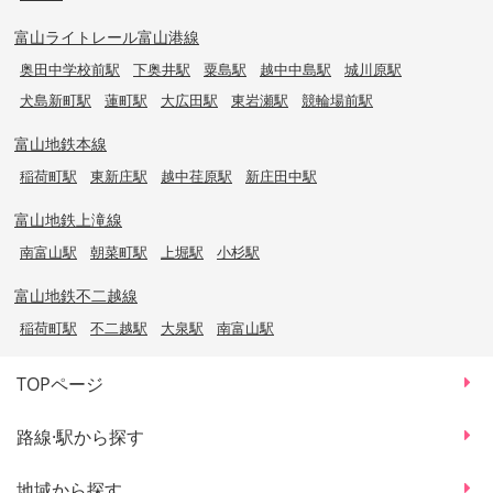
富山ライトレール富山港線
奥田中学校前駅
下奥井駅
粟島駅
越中中島駅
城川原駅
犬島新町駅
蓮町駅
大広田駅
東岩瀬駅
競輪場前駅
富山地鉄本線
稲荷町駅
東新庄駅
越中荏原駅
新庄田中駅
富山地鉄上滝線
南富山駅
朝菜町駅
上堀駅
小杉駅
富山地鉄不二越線
稲荷町駅
不二越駅
大泉駅
南富山駅
TOPページ
路線·駅から探す
地域から探す