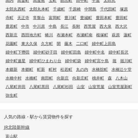
高内
高畠町
高屋敷
宝町
館出町
田中町
手屋
太郎丸
太郎丸西町
太郎丸本町
千歳町
千原崎
中間島
千代田町
塚原
寺町
天正寺
常盤台
富岡町
豊川町
豊城町
豊田本町
豊田町
豊若町
中市
中川原
中島
長江
長附
西荒屋
西大泉
西大沢
西新庄
西田地方町
蜷川
布瀬本町
布瀬町南
根塚町
萩原
蓮町
花園町
東大久保
久方町
開
藤木
二口町
婦中町上田島
婦中町下轡田
婦中町砂子田
婦中町田島
婦中町中名
婦中町長沢
婦中町速星
婦中町ひまわり台
婦中町袋
婦中町宮ケ島
堀
堀川町
本郷新
本郷町
町新
町村
松若町
丸の内
水橋舘町
水橋辻ケ堂
水橋中村
水橋町
南田町
向新庄
向新庄町
桃井町
森
八木山
八尾町井田
八尾町黒田
八尾町杉田
山室
山室荒屋
山室荒屋新町
弥生町
人気の路線・駅から賃貸物件を探す
JR北陸新幹線
富山駅