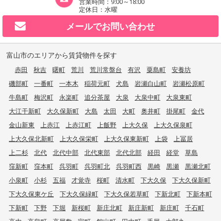
営業時間：9:00～18:00
定休日：水曜
メールで
お問い合わせ
富山市のエリアから賃貸物件を探す
赤田
秋吉
曙町
荒川
荒川常盤台
有沢
粟島町
安養坊
磯部町
一番町
一本木
稲荷元町
犬島
岩瀬白山町
岩瀬松原町
牛島町
梅沢町
永楽町
追分茶屋
大泉
大泉中町
大泉東町
大江干新町
大久保新町
大島
太田
大町
奥井町
掛尾町
金代
金山新東
上赤江
上赤江町
上飯野
上大久保
上大久保泉町
上大久保北新町
上大久保栄町
上大久保東新町
上袋
上冨居
上二杉
北代
北代中部
北代東部
北代北部
経田
経堂
草島
窪新町
窪本町
呉羽町
呉羽町北
呉羽町西
黒崎
黒瀬
黒瀬北町
小泉町
小杉
五福
才覚寺
桜町
清水町
下大久保
下大久保新町
下大久保東ケ丘
下大久保緑町
下大久保若草町
下新北町
下新本町
下新町
下野
下堀
新桜町
新庄北町
新庄新町
新庄町
千石町