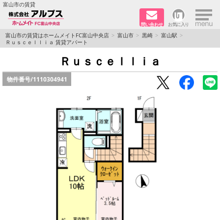
×
富山市の賃貸
問い合わせ
お気に入り
TOPページ
富山市の賃貸はホームメイトFC富山中央店
富山市
黒崎
富山駅
Ｒｕｓｃｅｌｌｉａ 賃貸アパート
ペット同居はご相談ください
Ｒｕｓｃｅｌｌｉａ
物件番号/
1110304941
路線·駅から探す
地域から探す
地図から探す
店舗情報·アクセス
会社概要
メールでお問い合わせ