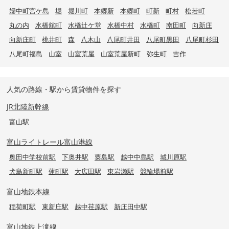
婦中町宮ケ島
堀
堀川町
本郷新
本郷町
町新
町村
松若町
丸の内
水橋舘町
水橋辻ケ堂
水橋中村
水橋町
南田町
向新庄
向新庄町
桃井町
森
八木山
八尾町井田
八尾町黒田
八尾町杉田
八尾町福島
山室
山室荒屋
山室荒屋新町
弥生町
吉作
人気の路線・駅から賃貸物件を探す
JR北陸新幹線
富山駅
富山ライトレール富山港線
奥田中学校前駅
下奥井駅
粟島駅
越中中島駅
城川原駅
犬島新町駅
蓮町駅
大広田駅
東岩瀬駅
競輪場前駅
富山地鉄本線
稲荷町駅
東新庄駅
越中荏原駅
新庄田中駅
富山地鉄上滝線