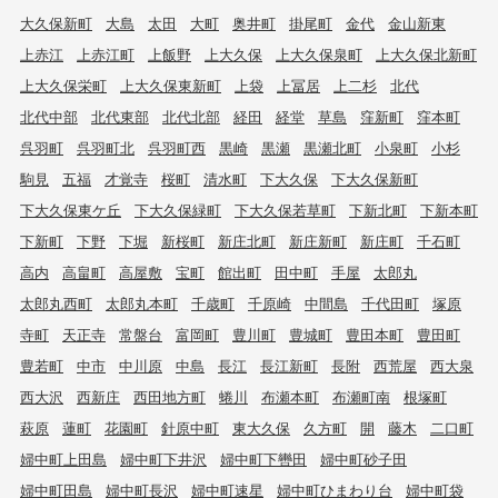
大久保新町
大島
太田
大町
奥井町
掛尾町
金代
金山新東
上赤江
上赤江町
上飯野
上大久保
上大久保泉町
上大久保北新町
上大久保栄町
上大久保東新町
上袋
上冨居
上二杉
北代
北代中部
北代東部
北代北部
経田
経堂
草島
窪新町
窪本町
呉羽町
呉羽町北
呉羽町西
黒崎
黒瀬
黒瀬北町
小泉町
小杉
駒見
五福
才覚寺
桜町
清水町
下大久保
下大久保新町
下大久保東ケ丘
下大久保緑町
下大久保若草町
下新北町
下新本町
下新町
下野
下堀
新桜町
新庄北町
新庄新町
新庄町
千石町
高内
高畠町
高屋敷
宝町
館出町
田中町
手屋
太郎丸
太郎丸西町
太郎丸本町
千歳町
千原崎
中間島
千代田町
塚原
寺町
天正寺
常盤台
富岡町
豊川町
豊城町
豊田本町
豊田町
豊若町
中市
中川原
中島
長江
長江新町
長附
西荒屋
西大泉
西大沢
西新庄
西田地方町
蜷川
布瀬本町
布瀬町南
根塚町
萩原
蓮町
花園町
針原中町
東大久保
久方町
開
藤木
二口町
婦中町上田島
婦中町下井沢
婦中町下轡田
婦中町砂子田
婦中町田島
婦中町長沢
婦中町速星
婦中町ひまわり台
婦中町袋