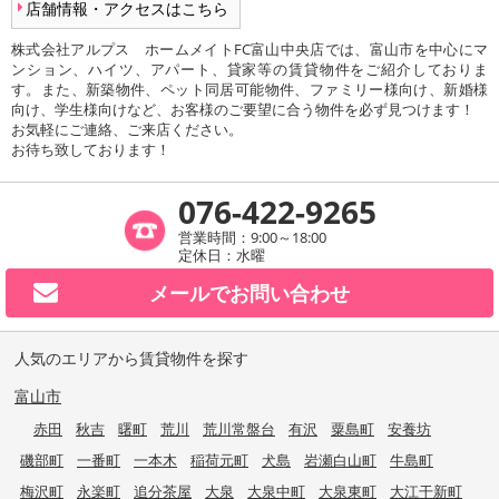
店舗情報・アクセスはこちら
株式会社アルプス ホームメイトFC富山中央店では、富山市を中心にマ
ンション、ハイツ、アパート、貸家等の賃貸物件をご紹介しておりま
す。また、新築物件、ペット同居可能物件、ファミリー様向け、新婚様
向け、学生様向けなど、お客様のご要望に合う物件を必ず見つけます！
お気軽にご連絡、ご来店ください。
お待ち致しております！
076-422-9265
営業時間：9:00～18:00
定休日：水曜
メールで
お問い合わせ
人気のエリアから賃貸物件を探す
富山市
赤田
秋吉
曙町
荒川
荒川常盤台
有沢
粟島町
安養坊
磯部町
一番町
一本木
稲荷元町
犬島
岩瀬白山町
牛島町
梅沢町
永楽町
追分茶屋
大泉
大泉中町
大泉東町
大江干新町