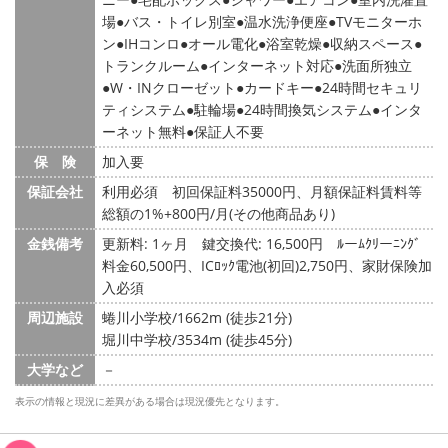
場
バス・トイレ別室
温水洗浄便座
TVモニターホ
ン
IHコンロ
オール電化
浴室乾燥
収納スペース
トランクルーム
インターネット対応
洗面所独立
W・INクローゼット
カードキー
24時間セキュリ
ティシステム
駐輪場
24時間換気システム
インタ
ーネット無料
保証人不要
保 険
加入要
保証会社
利用必須 初回保証料35000円、月額保証料賃料等
総額の1%+800円/月(その他商品あり)
金銭備考
更新料: 1ヶ月
鍵交換代: 16,500円
ﾙーﾑｸﾘーﾆﾝｸﾞ
料金60,500円、ICﾛｯｸ電池(初回)2,750円、家財保険加
入必須
周辺施設
蜷川小学校/1662m (徒歩21分)
堀川中学校/3534m (徒歩45分)
大学など
－
表示の情報と現況に差異がある場合は現況優先となります。