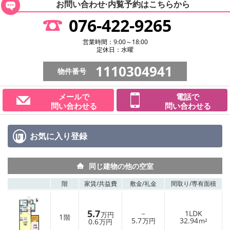
お問い合わせ·内覧予約は
こちらから
076-422-9265
営業時間：9:00～18:00
定休日：水曜
1110304941
物件番号
メールで
電話で
問い合わせる
問い合わせる
お気に入り
登録
同じ建物の他の空室
階
家賃/
共益費
敷金/
礼金
間取り/
専有面積
5.7
－
1LDK
万円
1
階
5.7
32.94
0.6
万円
m²
万円