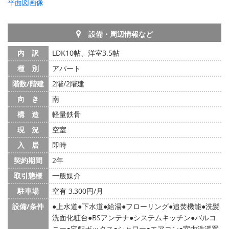
平面図画像
設備・周辺情報など
内 訳
LDK10帖、洋室3.5帖
種 別
アパート
階数/階建
2階/2階建
向 き
南
構 造
軽量鉄骨
現 況
空室
入 居
即時
契約期間
2年
取引態様
一般媒介
駐車場
空有 3,300円/月
設備/条件
上水道
下水道
給湯
フローリング
追焚機能
洗髪
洗面化粧台
BSアンテナ
システムキッチン
バルコ
ニー
宅配ボックス
シャワー
エアコン
室内洗濯置