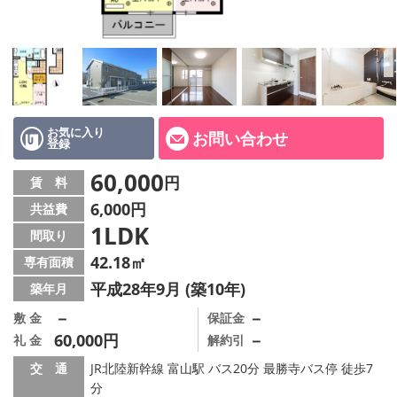
お気に入り
お問い合わせ
登録
60,000
円
賃 料
6,000円
共益費
1LDK
間取り
42.18㎡
専有面積
平成28年9月 (築10年)
築年月
－
－
敷 金
保証金
60,000円
－
礼 金
解約引
交 通
JR北陸新幹線 富山駅 バス20分 最勝寺バス停 徒歩7
分