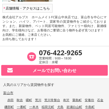
店舗情報・アクセスはこちら
株式会社アルプス ホームメイトFC富山中央店では、富山市を中心にマ
ンション、ハイツ、アパート、貸家等の賃貸物件をご紹介しておりま
す。また、新築物件、ペット同居可能物件、ファミリー様向け、新婚様
向け、学生様向けなど、お客様のご要望に合う物件を必ず見つけます！
お気軽にご連絡、ご来店ください。
お待ち致しております！
076-422-9265
営業時間：9:00～18:00
定休日：水曜
メールで
お問い合わせ
人気のエリアから賃貸物件を探す
富山市
赤田
秋吉
曙町
荒川
荒川常盤台
有沢
粟島町
安養坊
石金
磯部町
一番町
一本木
稲荷元町
犬島
岩瀬白山町
牛島町