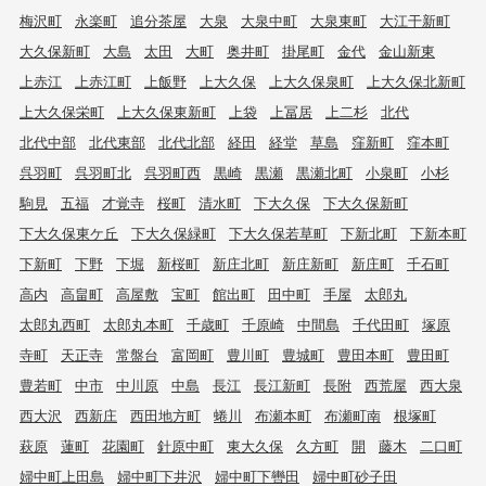
梅沢町
永楽町
追分茶屋
大泉
大泉中町
大泉東町
大江干新町
大久保新町
大島
太田
大町
奥井町
掛尾町
金代
金山新東
上赤江
上赤江町
上飯野
上大久保
上大久保泉町
上大久保北新町
上大久保栄町
上大久保東新町
上袋
上冨居
上二杉
北代
北代中部
北代東部
北代北部
経田
経堂
草島
窪新町
窪本町
呉羽町
呉羽町北
呉羽町西
黒崎
黒瀬
黒瀬北町
小泉町
小杉
駒見
五福
才覚寺
桜町
清水町
下大久保
下大久保新町
下大久保東ケ丘
下大久保緑町
下大久保若草町
下新北町
下新本町
下新町
下野
下堀
新桜町
新庄北町
新庄新町
新庄町
千石町
高内
高畠町
高屋敷
宝町
館出町
田中町
手屋
太郎丸
太郎丸西町
太郎丸本町
千歳町
千原崎
中間島
千代田町
塚原
寺町
天正寺
常盤台
富岡町
豊川町
豊城町
豊田本町
豊田町
豊若町
中市
中川原
中島
長江
長江新町
長附
西荒屋
西大泉
西大沢
西新庄
西田地方町
蜷川
布瀬本町
布瀬町南
根塚町
萩原
蓮町
花園町
針原中町
東大久保
久方町
開
藤木
二口町
婦中町上田島
婦中町下井沢
婦中町下轡田
婦中町砂子田