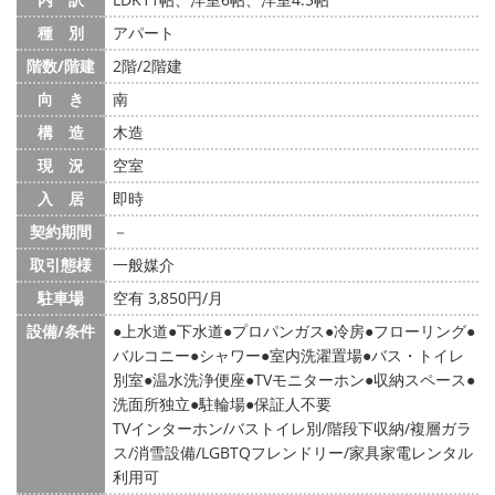
種 別
アパート
階数/階建
2階/2階建
向 き
南
構 造
木造
現 況
空室
入 居
即時
契約期間
－
取引態様
一般媒介
駐車場
空有 3,850円/月
設備/条件
上水道
下水道
プロパンガス
冷房
フローリング
バルコニー
シャワー
室内洗濯置場
バス・トイレ
別室
温水洗浄便座
TVモニターホン
収納スペース
洗面所独立
駐輪場
保証人不要
TVインターホン/バストイレ別/階段下収納/複層ガラ
ス/消雪設備/LGBTQフレンドリー/家具家電レンタル
利用可