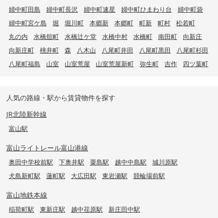
婦中町田島
婦中町長沢
婦中町速星
婦中町ひまわり台
婦中町袋
婦中町宮ケ島
堀
堀川町
本郷新
本郷町
町新
町村
松若町
丸の内
水橋舘町
水橋辻ケ堂
水橋中村
水橋町
南田町
向新庄
向新庄町
桃井町
森
八木山
八尾町井田
八尾町黒田
八尾町杉田
八尾町福島
山室
山室荒屋
山室荒屋新町
弥生町
吉作
四ツ葉町
人気の路線・駅から賃貸物件を探す
JR北陸新幹線
富山駅
富山ライトレール富山港線
奥田中学校前駅
下奥井駅
粟島駅
越中中島駅
城川原駅
犬島新町駅
蓮町駅
大広田駅
東岩瀬駅
競輪場前駅
富山地鉄本線
稲荷町駅
東新庄駅
越中荏原駅
新庄田中駅