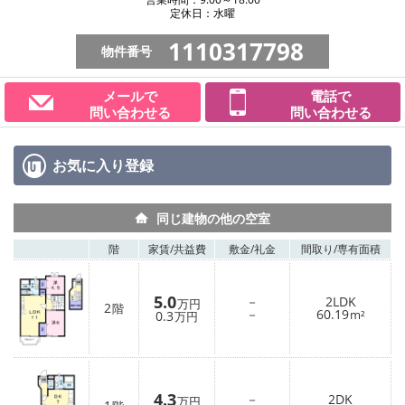
定休日：水曜
1110317798
物件番号
メールで
電話で
問い合わせる
問い合わせる
お気に入り
登録
同じ建物の他の空室
階
家賃/
共益費
敷金/
礼金
間取り/
専有面積
5.0
－
2LDK
万円
2
階
－
60.19
0.3
m²
万円
4.3
－
2DK
万円