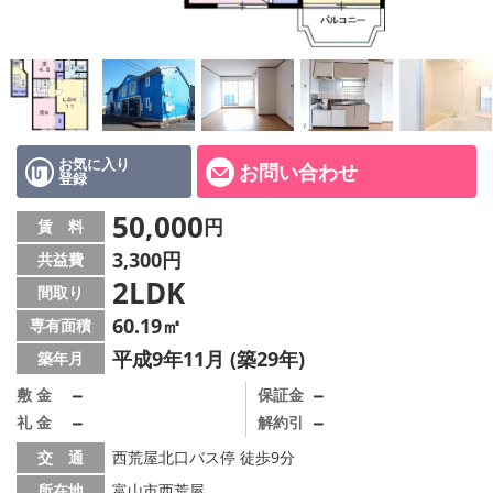
お気に入り
お問い合わせ
登録
50,000
円
賃 料
3,300円
共益費
2LDK
間取り
60.19㎡
専有面積
平成9年11月 (築29年)
築年月
－
－
敷 金
保証金
－
－
礼 金
解約引
交 通
西荒屋北口バス停 徒歩9分
所在地
富山市西荒屋