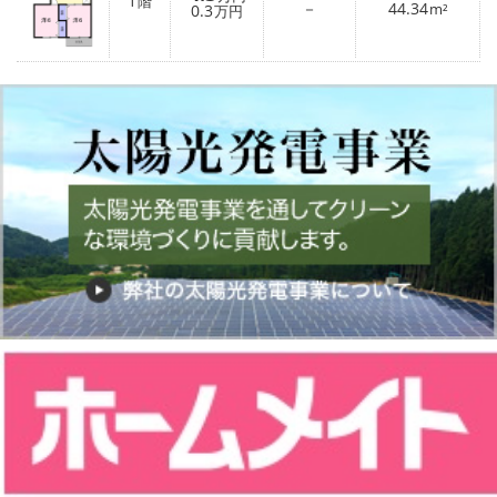
1
階
－
44.34
0.3
m²
万円