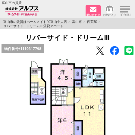
×
富山市の賃貸
問い合わせ
お気に入り
TOPページ
富山市の賃貸はホームメイトFC富山中央店
富山市
西荒屋
リバーサイド・ドリームⅢ 賃貸アパート
ペット同居はご相談ください
リバーサイド・ドリームⅢ
物件番号/
1110317798
路線·駅から探す
地域から探す
地図から探す
店舗情報·アクセス
会社概要
メールでお問い合わせ