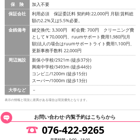
保 険
加入不要
保証会社
利用必須 保証委託料 契約時:22,000円 月額:賃料総
額の2.2%又は5.5%必要。
金銭備考
鍵交換代: 3,300円
町会費: 700円
クリーニング費
として￥70,000円、ruumサポート費用1,980円(月
額)法人の場合はruumサポートライト費用1,100円、
更新事務手数料 22,000円
周辺施設
新保小学校/2921m (徒歩37分)
興南中学校/3493m (徒歩44分)
コンビニ/1200m (徒歩15分)
スーパー/1000m (徒歩13分)
大学など
－
表示の情報と現況に差異がある場合は現況優先となります。
お問い合わせ·内覧予約は
こちらから
076-422-9265
営業時間：9:00～18:00