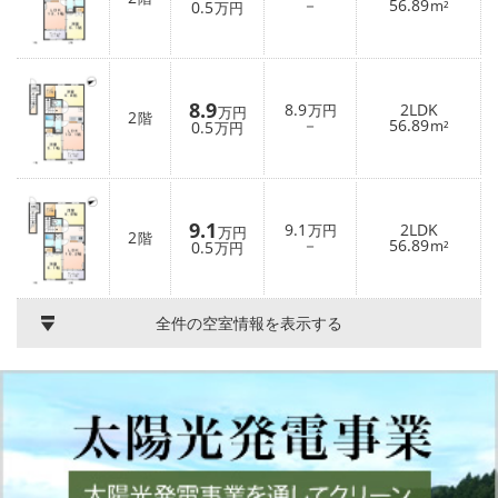
－
56.89
0.5
m²
万円
8.9
8.9
2LDK
万円
万円
2
階
－
56.89
0.5
m²
万円
9.1
9.1
2LDK
万円
万円
2
階
－
56.89
0.5
m²
万円
全件の空室情報を表示する