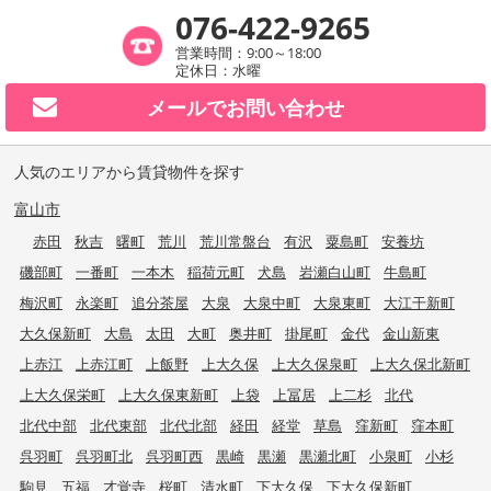
076-422-9265
営業時間：9:00～18:00
定休日：水曜
メールで
お問い合わせ
人気のエリアから賃貸物件を探す
富山市
赤田
秋吉
曙町
荒川
荒川常盤台
有沢
粟島町
安養坊
磯部町
一番町
一本木
稲荷元町
犬島
岩瀬白山町
牛島町
梅沢町
永楽町
追分茶屋
大泉
大泉中町
大泉東町
大江干新町
大久保新町
大島
太田
大町
奥井町
掛尾町
金代
金山新東
上赤江
上赤江町
上飯野
上大久保
上大久保泉町
上大久保北新町
上大久保栄町
上大久保東新町
上袋
上冨居
上二杉
北代
北代中部
北代東部
北代北部
経田
経堂
草島
窪新町
窪本町
呉羽町
呉羽町北
呉羽町西
黒崎
黒瀬
黒瀬北町
小泉町
小杉
駒見
五福
才覚寺
桜町
清水町
下大久保
下大久保新町