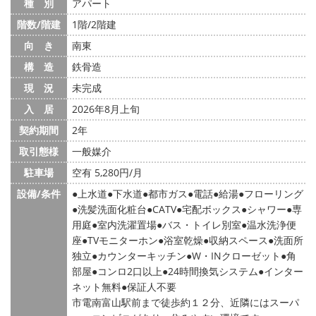
種 別
アパート
階数/階建
1階/2階建
向 き
南東
構 造
鉄骨造
現 況
未完成
入 居
2026年8月上旬
契約期間
2年
取引態様
一般媒介
駐車場
空有 5,280円/月
設備/条件
上水道
下水道
都市ガス
電話
給湯
フローリング
洗髪洗面化粧台
CATV
宅配ボックス
シャワー
専
用庭
室内洗濯置場
バス・トイレ別室
温水洗浄便
座
TVモニターホン
浴室乾燥
収納スペース
洗面所
独立
カウンターキッチン
W・INクローゼット
角
部屋
コンロ2口以上
24時間換気システム
インター
ネット無料
保証人不要
市電南富山駅前まで徒歩約１２分、近隣にはスーパ