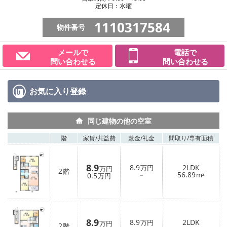
定休日：水曜
1110317584
物件番号
メールで
電話で
問い合わせる
問い合わせる
お気に入り
登録
同じ建物の他の空室
階
家賃/
共益費
敷金/
礼金
間取り/
専有面積
8.9
8.9
2LDK
万円
万円
2
階
－
56.89
0.5
m²
万円
8.9
8.9
2LDK
万円
万円
2
階