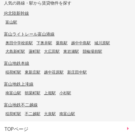
人気の路線・駅から賃貸物件を探す
JR北陸新幹線
富山駅
富山ライトレール富山港線
奥田中学校前駅
下奥井駅
粟島駅
越中中島駅
城川原駅
犬島新町駅
蓮町駅
大広田駅
東岩瀬駅
競輪場前駅
富山地鉄本線
稲荷町駅
東新庄駅
越中荏原駅
新庄田中駅
富山地鉄上滝線
南富山駅
朝菜町駅
上堀駅
小杉駅
富山地鉄不二越線
稲荷町駅
不二越駅
大泉駅
南富山駅
TOPページ