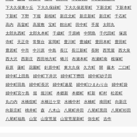
下大久保東ケ丘
下大久保緑町
下大久保若草町
下新北町
下新本町
下新町
下野
下堀
新桜町
新庄北町
新庄新町
新庄町
千石町
高内
高畠町
高屋敷
宝町
館出町
田中町
手屋
太郎丸
太郎丸西町
太郎丸本町
千歳町
千原崎
中間島
千代田町
塚原
寺町
天正寺
常盤台
富岡町
豊川町
豊城町
豊田本町
豊田町
豊若町
中市
中川原
中島
長江
長江新町
長附
西荒屋
西大泉
西大沢
西新庄
西田地方町
蜷川
布瀬本町
布瀬町南
根塚町
萩原
蓮町
花園町
針原中町
東大久保
久方町
開
藤木
二口町
婦中町上田島
婦中町下井沢
婦中町下轡田
婦中町砂子田
婦中町田島
婦中町長沢
婦中町速星
婦中町ひまわり台
婦中町袋
婦中町宮ケ島
堀
堀川町
本郷新
本郷町
町新
町村
松若町
丸の内
水橋舘町
水橋辻ケ堂
水橋中村
水橋町
南田町
向新庄
向新庄町
桃井町
森
八木山
八尾町井田
八尾町黒田
八尾町杉田
八尾町福島
山室
山室荒屋
山室荒屋新町
弥生町
吉作