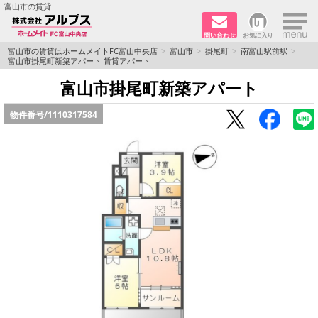
×
富山市の賃貸
問い合わせ
お気に入り
TOPページ
富山市の賃貸はホームメイトFC富山中央店
富山市
掛尾町
南富山駅前駅
富山市掛尾町新築アパート 賃貸アパート
ペット同居はご相談ください
富山市掛尾町新築アパート
物件番号/
1110317584
路線·駅から探す
地域から探す
地図から探す
店舗情報·アクセス
会社概要
メールでお問い合わせ