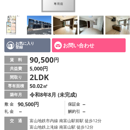
お気に入り
お問い合わせ
登録
90,500
円
賃 料
5,000円
共益費
2LDK
間取り
50.02㎡
専有面積
令和8年8月 (未完成)
築年月
90,500円
－
敷 金
保証金
－
－
礼 金
解約引
交 通
富山地鉄市内線 南富山駅前駅 徒歩12分
富山地鉄上滝線 南富山駅 徒歩12分