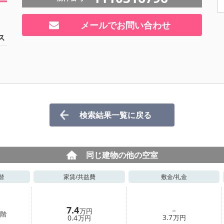
メールでお問い合わせ
ス
検索結果一覧に戻る
同じ建物の他の空室
階
家賃/
共益費
敷金/
礼金
7.4
－
万円
階
3.7
0.4
万円
万円