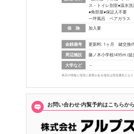
ス・トイレ別室
温水洗
角部屋
保証人不要
一坪風呂 ペアガラス
保 険
加入要
金銭備考
更新料: 1ヶ月
鍵交換代:
周辺施設
藤ノ木小学校/495m (徒
大学など
－
表示の情報と現況に差異がある場合は現況優先となり
お問い合わせ·内覧予約は
こちらか