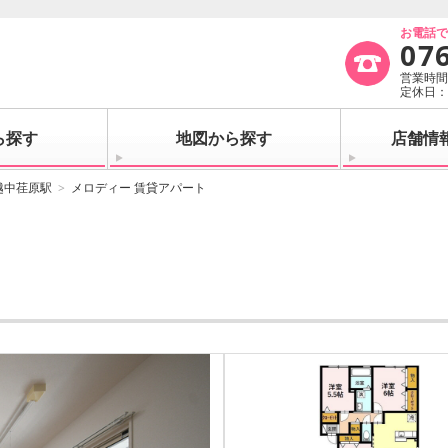
お電話
07
営業時間：
定休日
ら探す
地図から探す
店舗情
越中荏原駅
メロディー 賃貸アパート