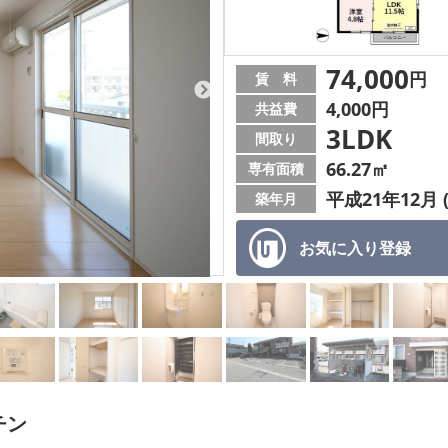
74,000
円
賃 料
4,000円
共益費
3LDK
間取り
66.27㎡
専有面積
平成21年12月 
築年月
お気に入り
登録
チン