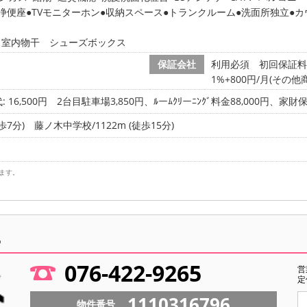
浄便座
TVモニターホン
収納スペース
トランクルーム
洗面所独立
カ
 室内物干 シューズボックス
保証会社
利用必須 初回保証料
1%+800円/月(その
 16,500円
2台目駐車場3,850円、ﾙーﾑｸﾘーﾆﾝｸﾞ料金88,000円、家
歩7分)
藤ノ木中学校/1122m (徒歩15分)
ます。
ら
076-422-9265
営
定
1110316796
物件番号