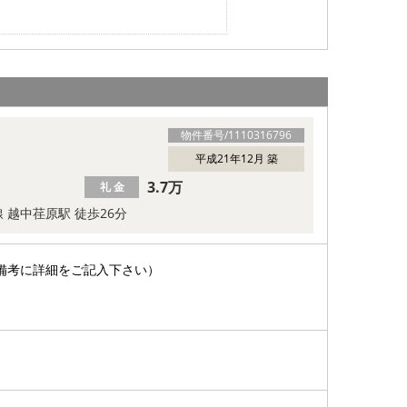
物件番号/
1110316796
平成21年12月 築
3.7万
礼 金
 越中荏原駅 徒歩26分
備考に詳細をご記入下さい）