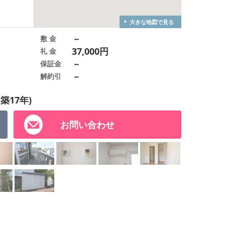
大きな地図で見る
－
敷 金
37,000円
礼 金
－
保証金
－
解約引
(築17年)
お問い合わせ