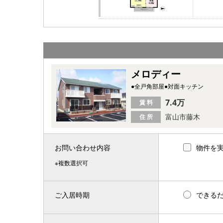
メロディー
●全戸角部屋●対面キッチン
7.4万
賃 料
富山市藤木
住 所
お問い合わせ内容
物件を
※複数選択可
ご入居時期
できる