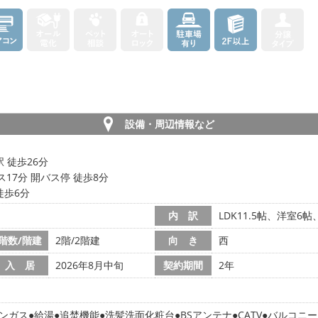
設備・周辺情報など
 徒歩26分
ス17分 開バス停 徒歩8分
徒歩6分
内 訳
LDK11.5帖、洋室6帖
階数/階建
2階/2階建
向 き
西
入 居
2026年8月中旬
契約期間
2年
ンガス
給湯
追焚機能
洗髪洗面化粧台
BSアンテナ
CATV
バルコニー