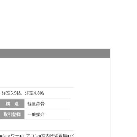
、洋室5.5帖、洋室4.8帖
構 造
軽量鉄骨
取引態様
一般媒介
シャワー
エアコン
室内洗濯置場
バ