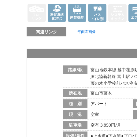
関連リンク
平面図画像
路線/駅
富山地鉄本線 越中荏原駅
JR北陸新幹線 富山駅 バ
藤の木小学校前バス停 
所在地
富山市藤木
種 別
アパート
現 況
空室
駐車場
空有 3,850円/月
設備/条件
上水道
下水道
プロパ