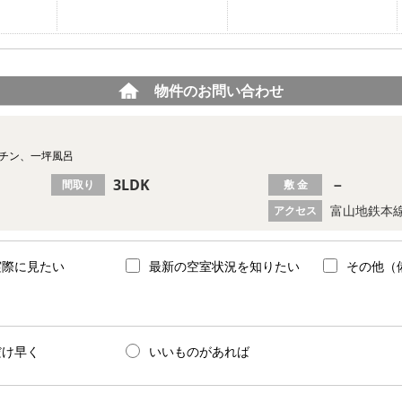
物件のお問い合わせ
ッチン、一坪風呂
3LDK
－
間取り
敷 金
富山地鉄本線
アクセス
実際に見たい
最新の空室状況を知りたい
その他（
だけ早く
いいものがあれば