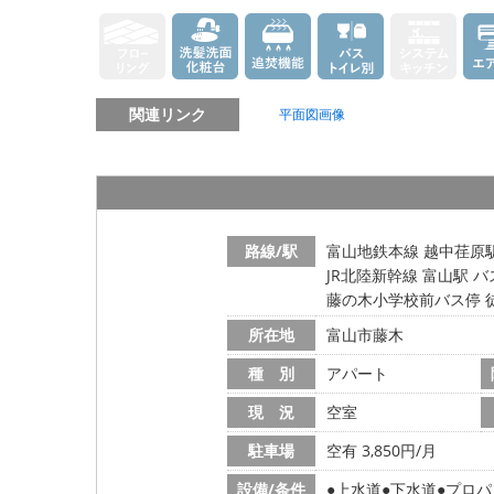
関連リンク
平面図画像
路線/駅
富山地鉄本線 越中荏原駅
JR北陸新幹線 富山駅 バ
藤の木小学校前バス停 
所在地
富山市藤木
種 別
アパート
現 況
空室
駐車場
空有 3,850円/月
設備/条件
上水道
下水道
プロパ