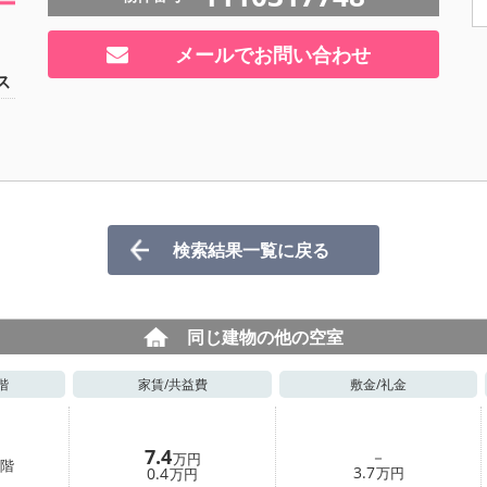
メールでお問い合わせ
ス
検索結果一覧に戻る
同じ建物の他の空室
階
家賃/
共益費
敷金/
礼金
7.4
－
万円
階
3.7
0.4
万円
万円