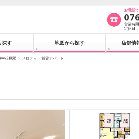
お電話
07
営業時間：
定休日
ら探す
地図から探す
店舗情
越中荏原駅
メロディー 賃貸アパート