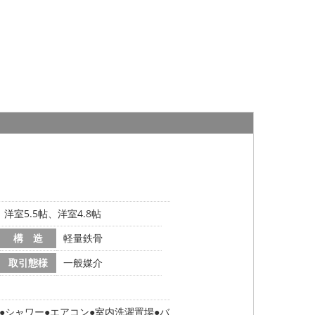
、洋室5.5帖、洋室4.8帖
構 造
軽量鉄骨
取引態様
一般媒介
シャワー
エアコン
室内洗濯置場
バ