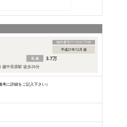
物件番号/
1110317748
平成21年12月 築
3.7万
礼 金
 越中荏原駅 徒歩26分
備考に詳細をご記入下さい）