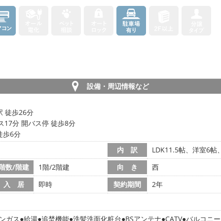
設備・周辺情報など
 徒歩26分
ス17分 開バス停 徒歩8分
徒歩6分
内 訳
LDK11.5帖、洋室6帖
階数/階建
1階/2階建
向 き
西
入 居
即時
契約期間
2年
ンガス
給湯
追焚機能
洗髪洗面化粧台
BSアンテナ
CATV
バルコニー