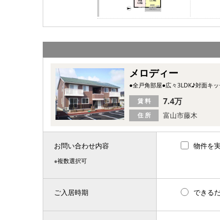
メロディー
●全戸角部屋●広々3LDK♪対面キ
7.4万
賃 料
富山市藤木
住 所
お問い合わせ内容
物件を
※複数選択可
ご入居時期
できる