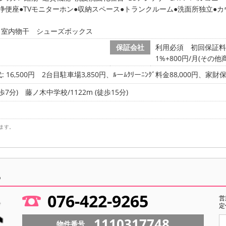
浄便座
TVモニターホン
収納スペース
トランクルーム
洗面所独立
カ
 室内物干 シューズボックス
保証会社
利用必須 初回保証料
1%+800円/月(その他
 16,500円
2台目駐車場3,850円、ﾙーﾑｸﾘーﾆﾝｸﾞ料金88,000円、家
歩7分)
藤ノ木中学校/1122m (徒歩15分)
ます。
ら
076-422-9265
営
定
1110317748
物件番号