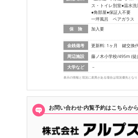
ス・トイレ別室
温水洗
角部屋
保証人不要
一坪風呂 ペアガラス
保 険
加入要
金銭備考
更新料: 1ヶ月
鍵交換代:
周辺施設
藤ノ木小学校/495m (徒
大学など
－
表示の情報と現況に差異がある場合は現況優先となり
お問い合わせ·内覧予約は
こちらか