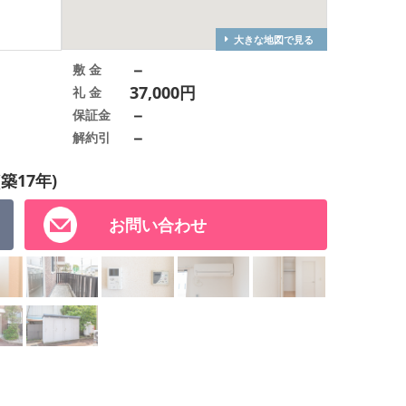
大きな地図で見る
－
敷 金
37,000円
礼 金
－
保証金
－
解約引
(築17年)
お問い合わせ