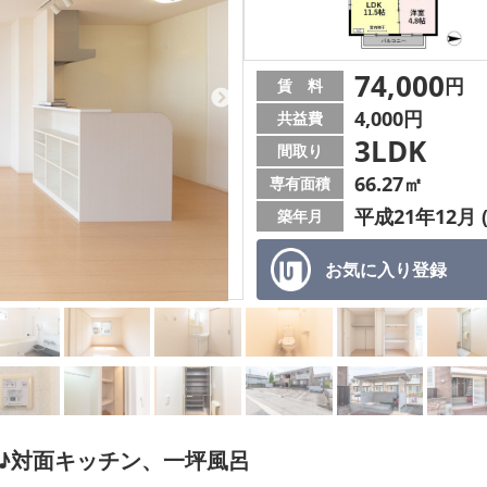
74,000
円
賃 料
4,000円
共益費
3LDK
間取り
66.27㎡
専有面積
平成21年12月 
築年月
お気に入り
登録
K♪対面キッチン、一坪風呂