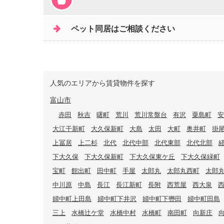
ペット同居はご相談ください
人気のエリアから賃貸物件を探す
富山市
赤田
秋吉
曙町
荒川
荒川常盤台
有沢
粟島町
安
大江干新町
大久保新町
大島
太田
大町
奥井町
掛
上冨居
上二杉
北代
北代中部
北代東部
北代北部
下大久保
下大久保新町
下大久保東ケ丘
下大久保緑町
宝町
館出町
田中町
手屋
太郎丸
太郎丸西町
太郎
中川原
中島
長江
長江新町
長附
西荒屋
西大泉
婦中町上田島
婦中町下井沢
婦中町下轡田
婦中町田島
三上
水橋辻ケ堂
水橋中村
水橋町
南田町
向新庄