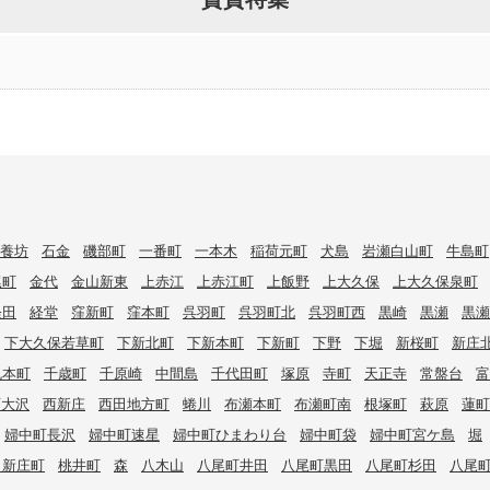
養坊
石金
磯部町
一番町
一本木
稲荷元町
犬島
岩瀬白山町
牛島町
尾町
金代
金山新東
上赤江
上赤江町
上飯野
上大久保
上大久保泉町
経田
経堂
窪新町
窪本町
呉羽町
呉羽町北
呉羽町西
黒崎
黒瀬
黒瀬
下大久保若草町
下新北町
下新本町
下新町
下野
下堀
新桜町
新庄
丸本町
千歳町
千原崎
中間島
千代田町
塚原
寺町
天正寺
常盤台
富
西大沢
西新庄
西田地方町
蜷川
布瀬本町
布瀬町南
根塚町
萩原
蓮町
婦中町長沢
婦中町速星
婦中町ひまわり台
婦中町袋
婦中町宮ケ島
堀
向新庄町
桃井町
森
八木山
八尾町井田
八尾町黒田
八尾町杉田
八尾