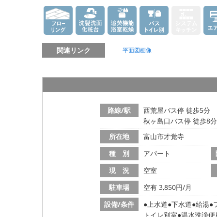
関連リンク
平面図画像
路線/駅
西荒屋バス停 徒歩5分
秋ヶ島口バス停 徒歩8分
所在地
富山市才覚寺
種 別
アパート
現 況
空室
駐車場
空有 3,850円/月
設備/条件
上水道
下水道
給湯
トイレ別室
温水洗浄便