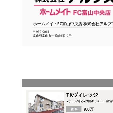
ホームメイトFC富山中央店 株式会社アルプ
〒930-0061
富山県富山市一番町6番12号
TKヴィレッジ
●オール電化●対面キッチン、融
9.0万
賃 料