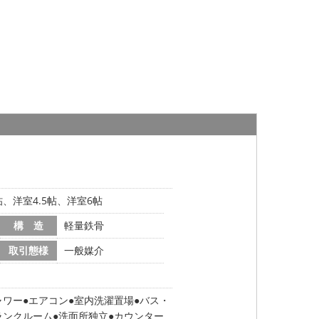
5帖、洋室4.5帖、洋室6帖
構 造
軽量鉄骨
取引態様
一般媒介
ャワー
エアコン
室内洗濯置場
バス・
ランクルーム
洗面所独立
カウンター