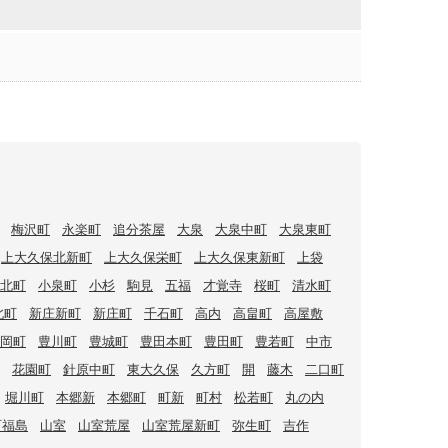
梅沢町
永楽町
追分茶屋
大泉
大泉中町
大泉東町
上大久保北新町
上大久保栄町
上大久保東新町
上袋
北町
小泉町
小杉
駒見
五福
才覚寺
桜町
清水町
北町
新庄新町
新庄町
千石町
高内
高畠町
高屋敷
岡町
豊川町
豊城町
豊田本町
豊田町
豊若町
中市
花園町
針原中町
東大久保
久方町
開
藤木
二口町
堀川町
本郷新
本郷町
町新
町村
松若町
丸の内
町福島
山室
山室荒屋
山室荒屋新町
弥生町
吉作