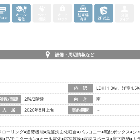
設備・周辺情報など
内 訳
LDK11.3帖、洋室4.
階数/階建
2階/2階建
向 き
南
入 居
2026年8月上旬
契約期間
－
フローリング
追焚機能
洗髪洗面化粧台
バルコニー
宅配ボックス
シ
座
TVモニターホン
オール電化
浴室乾燥
収納スペース
床下収納
ト