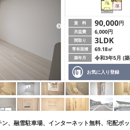
90,000
円
賃 料
6,000円
共益費
3LDK
間取り
69.18㎡
専有面積
令和3年5月 (築
築年月
お気に入り
登録
チン、融雪駐車場、インターネット無料、宅配ボッ