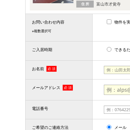
富山市才覚寺
住 所
お問い合わせ内容
物件を
※複数選択可
ご入居時期
できる
お名前
必 須
メールアドレス
必 須
電話番号
ご希望のご連絡方法
メール