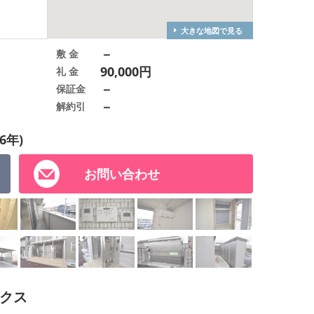
大きな地図で見る
－
敷 金
90,000円
礼 金
－
保証金
－
解約引
6年)
お問い合わせ
クス