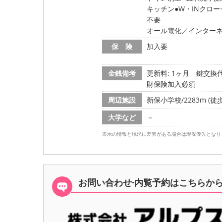
キッチン
W・INクロ
不要
オール電化／インターネ
保 険
加入要
金銭備考
更新料: 1ヶ月
鍵交換代:
財保険加入必須
周辺施設
新保小学校/2283m (徒歩
大学など
－
表示の情報と現況に差異がある場合は現況優先となり
お問い合わせ·内覧予約は
こちらか