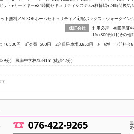
ーゼット
カードキー
24時間セキュリティシステム
駐輪場
24時間換気
ット無料／ALSOKホームセキュリティ／宅配ボックス／ウォークイン
保証会社
利用必須 初回保証料
1%+800円/月(その他
 16,500円
町会費: 500円
2台目駐車場3,850円、ﾙーﾑｸﾘーﾆﾝｸﾞ料金88
29分)
興南中学校/3341m (徒歩42分)
ます。
ら
076-422-9265
営
定