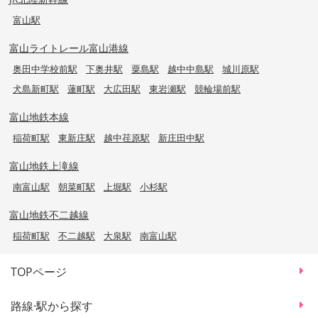
富山駅
富山ライトレール富山港線
奥田中学校前駅
下奥井駅
粟島駅
越中中島駅
城川原駅
犬島新町駅
蓮町駅
大広田駅
東岩瀬駅
競輪場前駅
富山地鉄本線
稲荷町駅
東新庄駅
越中荏原駅
新庄田中駅
富山地鉄上滝線
南富山駅
朝菜町駅
上堀駅
小杉駅
富山地鉄不二越線
稲荷町駅
不二越駅
大泉駅
南富山駅
TOPページ
路線·駅から探す