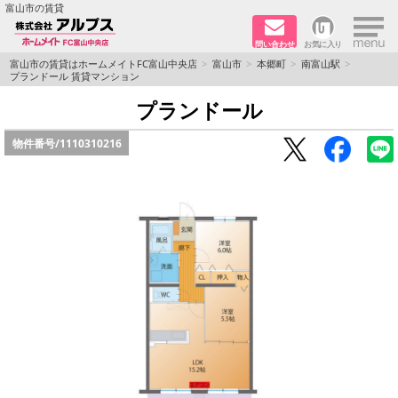
×
富山市の賃貸
問い合わせ
お気に入り
TOPページ
富山市の賃貸はホームメイトFC富山中央店
富山市
本郷町
南富山駅
プランドール 賃貸マンション
ペット同居はご相談ください
プランドール
物件番号/
1110310216
路線·駅から探す
地域から探す
地図から探す
店舗情報·アクセス
会社概要
メールでお問い合わせ