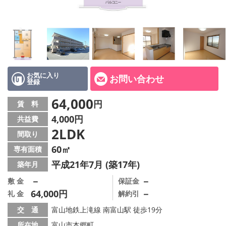
お気に入り
お問い合わせ
登録
64,000
円
賃 料
4,000円
共益費
2LDK
間取り
60㎡
専有面積
平成21年7月 (築17年)
築年月
－
－
敷 金
保証金
64,000円
－
礼 金
解約引
交 通
富山地鉄上滝線 南富山駅 徒歩19分
所在地
富山市本郷町