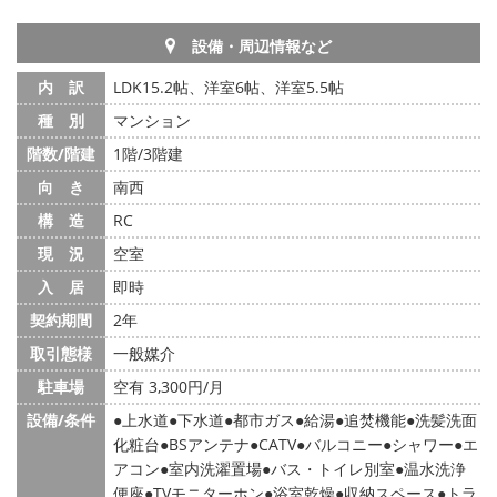
設備・周辺情報など
内 訳
LDK15.2帖、洋室6帖、洋室5.5帖
種 別
マンション
階数/階建
1階/3階建
向 き
南西
構 造
RC
現 況
空室
入 居
即時
契約期間
2年
取引態様
一般媒介
駐車場
空有 3,300円/月
設備/条件
上水道
下水道
都市ガス
給湯
追焚機能
洗髪洗面
化粧台
BSアンテナ
CATV
バルコニー
シャワー
エ
アコン
室内洗濯置場
バス・トイレ別室
温水洗浄
便座
TVモニターホン
浴室乾燥
収納スペース
トラ