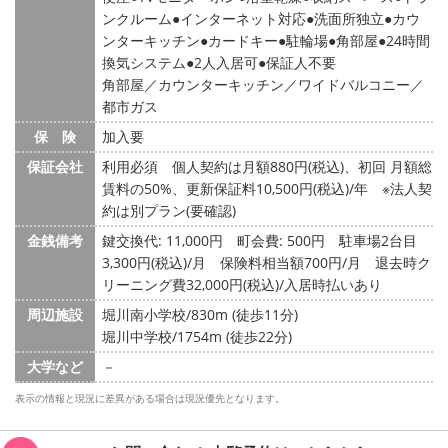
ンクルーム
インターネット対応
洗面所独立
カウ
ンターキッチン
カードキー
駐輪場
角部屋
24時間
換気システム
2人入居可
保証人不要
角部屋／カウンターキッチン／ワイドバルコニー／
都市ガス
保 険
加入要
保証会社
利用必須 個人契約は月額880円(税込)、初回 月額総
賃料の50%、更新保証料10,500円(税込)/年 ※法人契
約は別プラン(要確認)
金銭備考
鍵交換代: 11,000円
町会費: 500円
駐車場2台目
3,300円(税込)/月 保険料相当額700円/月 退去時ク
リーニング費32,000円(税込)/入居時払いあり
周辺施設
堀川南小学校/830m (徒歩11分)
堀川中学校/1754m (徒歩22分)
大学など
－
表示の情報と現況に差異がある場合は現況優先となります。