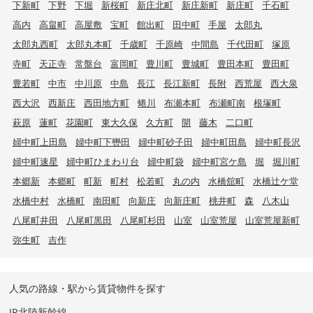
下新町
下野
下堀
新桜町
新庄北町
新庄新町
新庄町
千石町
高内
高畠町
高屋敷
宝町
館出町
田中町
手屋
太郎丸
太郎丸西町
太郎丸本町
千歳町
千原崎
中間島
千代田町
塚原
寺町
天正寺
常盤台
富岡町
豊川町
豊城町
豊田本町
豊田町
豊若町
中市
中川原
中島
長江
長江新町
長附
西荒屋
西大泉
西大沢
西新庄
西田地方町
蜷川
布瀬本町
布瀬町南
根塚町
萩原
蓮町
花園町
東大久保
久方町
開
藤木
二口町
婦中町上田島
婦中町下轡田
婦中町砂子田
婦中町田島
婦中町長沢
婦中町速星
婦中町ひまわり台
婦中町袋
婦中町宮ケ島
堀
堀川町
本郷新
本郷町
町新
町村
松若町
丸の内
水橋舘町
水橋辻ケ堂
水橋中村
水橋町
南田町
向新庄
向新庄町
桃井町
森
八木山
八尾町井田
八尾町黒田
八尾町杉田
山室
山室荒屋
山室荒屋新町
弥生町
吉作
人気の路線・駅から賃貸物件を探す
JR北陸新幹線