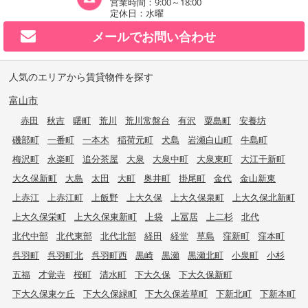
営業時間：9:00～18:00
定休日：水曜
メールで
お問い合わせ
人気のエリアから賃貸物件を探す
富山市
赤田
秋吉
曙町
荒川
荒川常盤台
有沢
粟島町
安養坊
磯部町
一番町
一本木
稲荷元町
犬島
岩瀬白山町
牛島町
梅沢町
永楽町
追分茶屋
大泉
大泉中町
大泉東町
大江干新町
大久保新町
大島
太田
大町
奥井町
掛尾町
金代
金山新東
上赤江
上赤江町
上飯野
上大久保
上大久保泉町
上大久保北新町
上大久保栄町
上大久保東新町
上袋
上冨居
上二杉
北代
北代中部
北代東部
北代北部
経田
経堂
草島
窪新町
窪本町
呉羽町
呉羽町北
呉羽町西
黒崎
黒瀬
黒瀬北町
小泉町
小杉
五福
才覚寺
桜町
清水町
下大久保
下大久保新町
下大久保東ケ丘
下大久保緑町
下大久保若草町
下新北町
下新本町