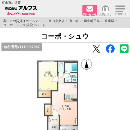
×
富山市の賃貸
問い合わせ
お気に入り
TOPページ
富山市の賃貸はホームメイトFC富山中央店
富山市
婦中町田島
富山駅
コーポ・シュウ 賃貸アパート
ペット同居はご相談ください
コーポ・シュウ
物件番号/
1110307087
路線·駅から探す
地域から探す
地図から探す
店舗情報·アクセス
会社概要
メールでお問い合わせ