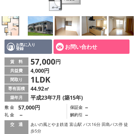
お気に入り
お問い合わせ
登録
57,000
円
賃 料
4,000円
共益費
1LDK
間取り
44.92㎡
専有面積
平成23年7月 (築15年)
築年月
57,000円
－
敷 金
保証金
－
－
礼 金
解約引
交 通
あいの風とやま鉄道 富山駅 バス16分 田島バス停 徒
歩5分