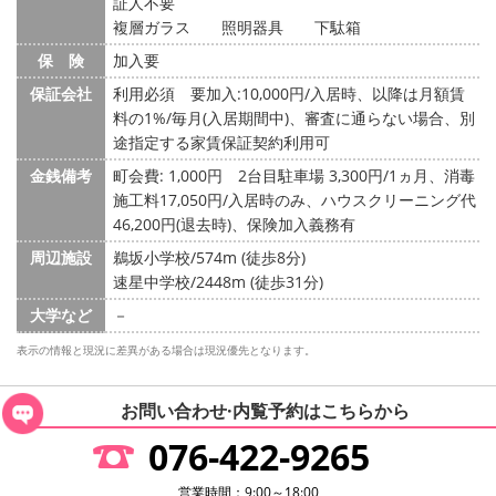
証人不要
複層ガラス 照明器具 下駄箱
保 険
加入要
保証会社
利用必須 要加入:10,000円/入居時、以降は月額賃
料の1%/毎月(入居期間中)、審査に通らない場合、別
途指定する家賃保証契約利用可
金銭備考
町会費: 1,000円
2台目駐車場 3,300円/1ヵ月、消毒
施工料17,050円/入居時のみ、ハウスクリーニング代
46,200円(退去時)、保険加入義務有
周辺施設
鵜坂小学校/574m (徒歩8分)
速星中学校/2448m (徒歩31分)
大学など
－
表示の情報と現況に差異がある場合は現況優先となります。
お問い合わせ·内覧予約は
こちらから
076-422-9265
営業時間：9:00～18:00