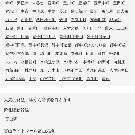
寺町
天正寺
常盤台
富岡町
豊川町
豊城町
豊田本町
豊田町
豊若町
中市
中川原
中島
長江
長江新町
長附
西荒屋
西大泉
西大沢
西新庄
西田地方町
蜷川
布瀬本町
布瀬町南
根塚町
萩原
蓮町
花園町
針原中町
東大久保
久方町
開
藤木
二口町
婦中町上田島
婦中町下井沢
婦中町下轡田
婦中町砂子田
婦中町田島
婦中町長沢
婦中町速星
婦中町ひまわり台
婦中町袋
婦中町宮ケ島
堀
堀川町
本郷新
本郷町
町新
町村
松若町
丸の内
水橋舘町
水橋辻ケ堂
水橋中村
水橋町
南田町
向新庄
向新庄町
桃井町
森
八木山
八尾町井田
八尾町黒田
八尾町杉田
八尾町福島
山室
山室荒屋
山室荒屋新町
弥生町
吉作
人気の路線・駅から賃貸物件を探す
JR北陸新幹線
富山駅
富山ライトレール富山港線