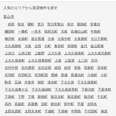
人気のエリアから賃貸物件を探す
富山市
赤田
秋吉
曙町
荒川
荒川常盤台
有沢
粟島町
安養坊
磯部町
一番町
一本木
稲荷元町
犬島
岩瀬白山町
牛島町
梅沢町
永楽町
追分茶屋
大泉
大泉中町
大泉東町
大江干新町
大久保新町
大島
太田
大町
奥井町
掛尾町
金代
金山新東
上赤江
上赤江町
上飯野
上大久保
上大久保泉町
上大久保北新町
上大久保栄町
上大久保東新町
上袋
上冨居
上二杉
北代
北代中部
北代東部
北代北部
経田
経堂
草島
窪新町
窪本町
呉羽町
呉羽町北
呉羽町西
黒崎
黒瀬
黒瀬北町
小泉町
小杉
駒見
五福
才覚寺
桜町
清水町
下大久保
下大久保新町
下大久保東ケ丘
下大久保緑町
下大久保若草町
下新北町
下新本町
下新町
下野
下堀
新桜町
新庄北町
新庄新町
新庄町
千石町
高内
高畠町
高屋敷
宝町
館出町
田中町
手屋
太郎丸
太郎丸西町
太郎丸本町
千歳町
千原崎
中間島
千代田町
塚原