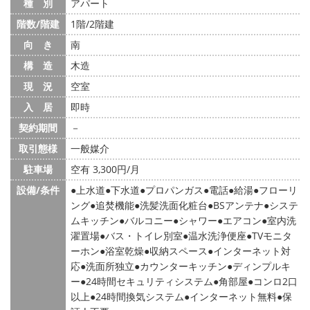
種 別
アパート
階数/階建
1階/2階建
向 き
南
構 造
木造
現 況
空室
入 居
即時
契約期間
－
取引態様
一般媒介
駐車場
空有 3,300円/月
設備/条件
上水道
下水道
プロパンガス
電話
給湯
フローリ
ング
追焚機能
洗髪洗面化粧台
BSアンテナ
システ
ムキッチン
バルコニー
シャワー
エアコン
室内洗
濯置場
バス・トイレ別室
温水洗浄便座
TVモニタ
ーホン
浴室乾燥
収納スペース
インターネット対
応
洗面所独立
カウンターキッチン
ディンプルキ
ー
24時間セキュリティシステム
角部屋
コンロ2口
以上
24時間換気システム
インターネット無料
保