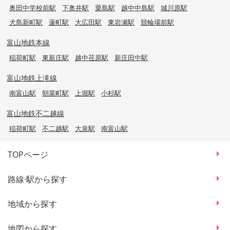
奥田中学校前駅
下奥井駅
粟島駅
越中中島駅
城川原駅
犬島新町駅
蓮町駅
大広田駅
東岩瀬駅
競輪場前駅
富山地鉄本線
稲荷町駅
東新庄駅
越中荏原駅
新庄田中駅
富山地鉄上滝線
南富山駅
朝菜町駅
上堀駅
小杉駅
富山地鉄不二越線
稲荷町駅
不二越駅
大泉駅
南富山駅
TOPページ
路線·駅から探す
地域から探す
地図から探す