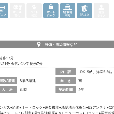
設備・周辺情報など
徒歩17分
ス21分 金代バス停 徒歩7分
内 訳
LDK15帖、洋室5.5
階数/階建
3階/3階建
向 き
南
入 居
即時
契約期間
2年
ンガス
給湯
オートロック
追焚機能
洗髪洗面化粧台
BSアンテナ
C
場
バス・トイレ別室
温水洗浄便座
TVモニターホン
IHコンロ
浴室乾