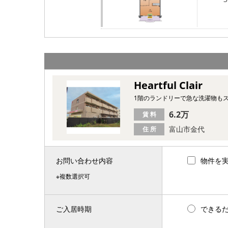
Heartful Clair
1階のランドリーで急な洗濯物も
6.2万
賃 料
富山市金代
住 所
お問い合わせ内容
物件を
※複数選択可
ご入居時期
できる