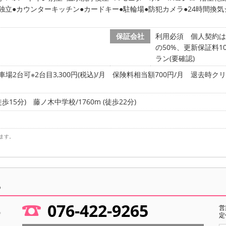
独立
カウンターキッチン
カードキー
駐輪場
防犯カメラ
24時間換
ス
保証会社
利用必須 個人契約は月
の50%、更新保証料10
ラン(要確認)
車場2台可※2台目3,300円(税込)/月 保険料相当額700円/月 退去時クリ
徒歩15分)
藤ノ木中学校/1760m (徒歩22分)
ます。
ら
076-422-9265
営
定