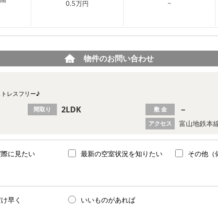
－
0.5
万円
物件のお問い合わせ
ストレスフリー♪
2LDK
－
間取り
敷 金
富山地鉄本線
アクセス
実際に見たい
最新の空室状況を知りたい
その他（
だけ早く
いいものがあれば