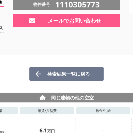
1110305773
物件番号
メールでお問い合わせ
ス
検索結果一覧に戻る
同じ建物の他の空室
階
家賃/
共益費
敷金/
礼金
6.1
－
万円
階