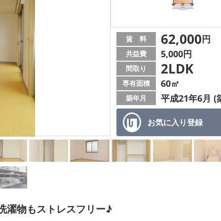
62,000
円
賃 料
5,000円
共益費
2LDK
間取り
60㎡
専有面積
平成21年6月 (
築年月
お気に入り
登録
洗濯物もストレスフリー♪