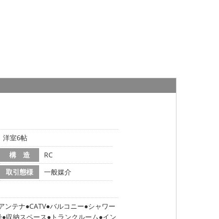
帖、洋室6帖
構 造
RC
取引態様
一般媒介
Sアンテナ
CATV
バルコニー
シャワー
燥
収納スペース
トランクルーム
イン