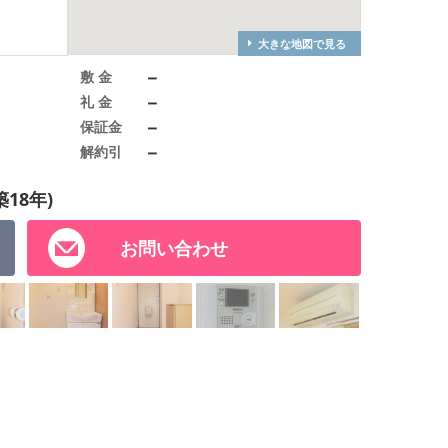
大きな地図で見る
－
敷 金
－
礼 金
－
保証金
－
解約引
築18年)
お問い合わせ