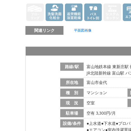
関連リンク
平面図画像
路線/駅
富山地鉄本線 東新庄駅 
JR北陸新幹線 富山駅 バ
所在地
富山市金代
種 別
マンション
現 況
空室
駐車場
空有 3,300円/月
設備/条件
上水道
下水道
プロパ
エアコン
室内洗濯置