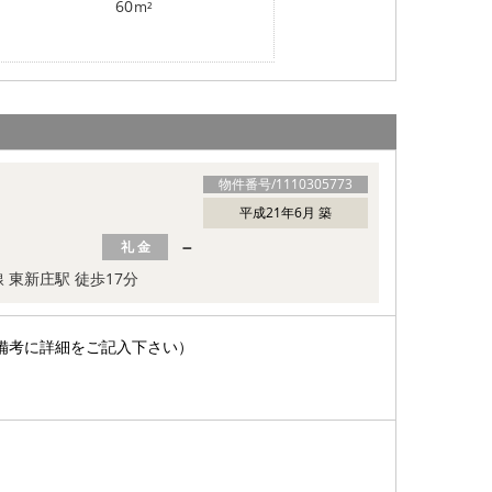
60
m²
物件番号/
1110305773
平成21年6月 築
－
礼 金
 東新庄駅 徒歩17分
備考に詳細をご記入下さい）