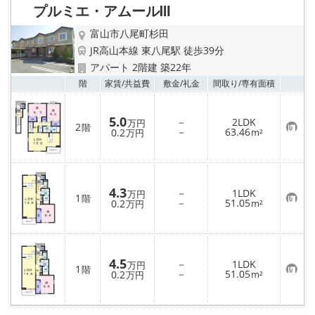
録
プルミエ・アムールⅢ
富山市八尾町杉田
JR高山本線 東八尾駅 徒歩39分
アパート 2階建 築22年
お気
階
家賃/
共益費
敷金/
礼金
間取り/
専有面積
5.0
－
2LDK
万円
2
階
お
－
63.46
0.2
m²
万円
気
に
入
り
登
録
4.3
－
1LDK
万円
1
階
お
－
51.05
0.2
m²
万円
気
に
入
り
登
録
4.5
－
1LDK
万円
1
階
お
－
51.05
0.2
m²
万円
気
に
入
り