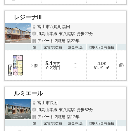
入
り
登
録
レジーナⅢ
富山市八尾町黒田
JR高山本線 東八尾駅 徒歩27分
アパート 2階建 築22年
お気
階
家賃/
共益費
敷金/
礼金
間取り/
専有面積
5.1
－
2LDK
万円
2
階
お
－
61.91
0.2
m²
万円
気
に
入
り
登
録
ルミエール
富山市長附
JR高山本線 東八尾駅 徒歩62分
アパート 2階建 築12年
お気
階
家賃/
共益費
敷金/
礼金
間取り/
専有面積