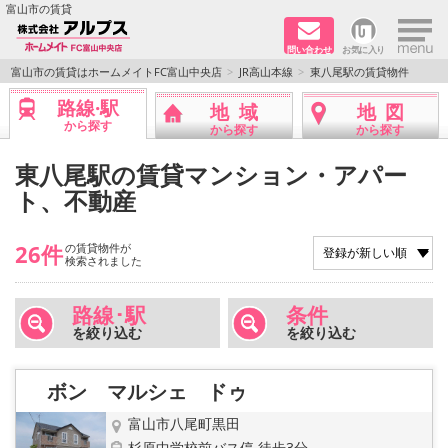
×
富山市の賃貸
問い合わせ
お気に入り
TOPページ
富山市の賃貸はホームメイトFC富山中央店
JR高山本線
東八尾駅の賃貸物件
路線·駅
地域
地図
ペット同居はご相談ください
から探す
から探す
から探す
路線·駅から探す
東八尾駅の賃貸マンション・アパー
ト、不動産
地域から探す
26件
の賃貸物件が
地図から探す
検索されました
店舗情報·アクセス
路線･駅
条件
を絞り込む
を絞り込む
会社概要
ボン マルシェ ドゥ
メールでお問い合わせ
富山市八尾町黒田
杉原中学校前バス停 徒歩3分