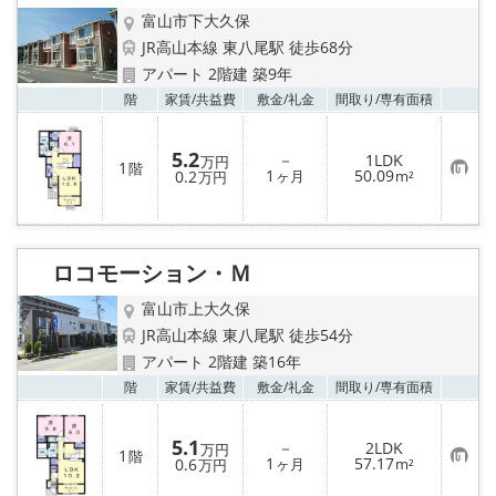
富山市下大久保
JR高山本線 東八尾駅 徒歩68分
アパート 2階建 築9年
お気
階
家賃/
共益費
敷金/
礼金
間取り/
専有面積
5.2
－
1LDK
万円
1
階
お
1
50.09
0.2
ヶ月
m²
万円
気
に
入
り
登
録
ロコモーション・Ｍ
富山市上大久保
JR高山本線 東八尾駅 徒歩54分
アパート 2階建 築16年
お気
階
家賃/
共益費
敷金/
礼金
間取り/
専有面積
5.1
－
2LDK
万円
1
階
お
1
57.17
0.6
ヶ月
m²
万円
気
に