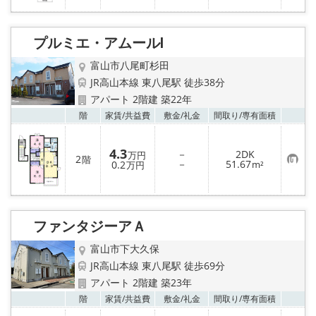
入
り
登
録
プルミエ・アムールⅠ
富山市八尾町杉田
JR高山本線 東八尾駅 徒歩38分
アパート 2階建 築22年
お気
階
家賃/
共益費
敷金/
礼金
間取り/
専有面積
4.3
－
2DK
万円
2
階
お
－
51.67
0.2
m²
万円
気
に
入
り
登
録
ファンタジーアＡ
富山市下大久保
JR高山本線 東八尾駅 徒歩69分
アパート 2階建 築23年
お気
階
家賃/
共益費
敷金/
礼金
間取り/
専有面積