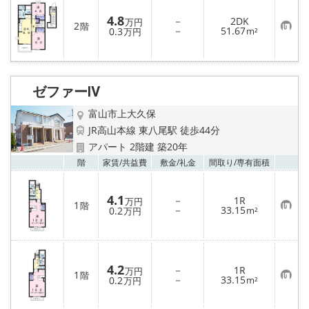
4.8
－
2DK
万円
2
階
お
－
51.67
0.3
m²
万円
気
に
入
り
登
録
ゼファーⅣ
富山市上大久保
JR高山本線 東八尾駅 徒歩44分
アパート 2階建 築20年
お気
階
家賃/
共益費
敷金/
礼金
間取り/
専有面積
4.1
－
1R
万円
1
階
お
－
33.15
0.2
m²
万円
気
に
入
り
登
録
4.2
－
1R
万円
1
階
お
－
33.15
0.2
m²
万円
気
に
入