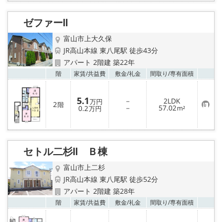
り
登
録
ゼファーⅡ
富山市上大久保
JR高山本線 東八尾駅 徒歩43分
アパート 2階建 築22年
お気
階
家賃/
共益費
敷金/
礼金
間取り/
専有面積
5.1
－
2LDK
万円
2
階
お
－
57.02
0.2
m²
万円
気
に
入
り
登
録
セトル二杉Ⅱ Ｂ棟
富山市上二杉
JR高山本線 東八尾駅 徒歩52分
アパート 2階建 築28年
お気
階
家賃/
共益費
敷金/
礼金
間取り/
専有面積