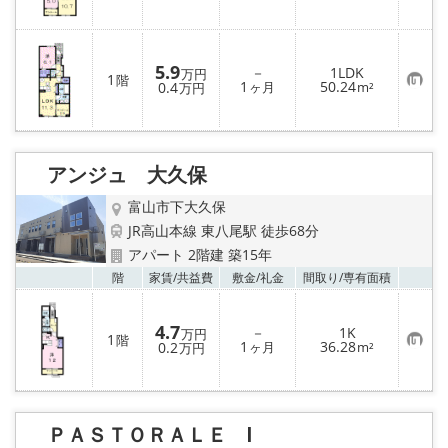
に
入
り
登
録
5.9
－
1LDK
万円
1
階
お
1
50.24
0.4
ヶ月
m²
万円
気
に
入
り
登
録
アンジュ 大久保
富山市下大久保
JR高山本線 東八尾駅 徒歩68分
アパート 2階建 築15年
お気
階
家賃/
共益費
敷金/
礼金
間取り/
専有面積
4.7
－
1K
万円
1
階
お
1
36.28
0.2
ヶ月
m²
万円
気
に
入
り
登
録
ＰＡＳＴＯＲＡＬＥ Ⅰ