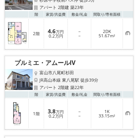
アパート 2階建 築23年
お気
階
家賃/
共益費
敷金/
礼金
間取り/
専有面積
4.6
－
2DK
万円
2
階
お
－
51.67
0.2
m²
万円
気
に
入
り
登
録
プルミエ・アムールⅣ
富山市八尾町杉田
JR高山本線 東八尾駅 徒歩39分
アパート 2階建 築22年
お気
階
家賃/
共益費
敷金/
礼金
間取り/
専有面積
3.8
－
1K
万円
1
階
お
－
33.15
0.2
m²
万円
気
に
入
り
登