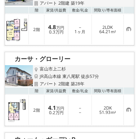
アパート 2階建 築19年
お気
階
家賃/
共益費
敷金/
礼金
間取り/
専有面積
4.8
－
2LDK
万円
2
階
お
1
64.21
0.3
ヶ月
m²
万円
気
に
入
り
登
録
カーサ・グローリー
富山市上二杉
JR高山本線 東八尾駅 徒歩57分
アパート 2階建 築28年
お気
階
家賃/
共益費
敷金/
礼金
間取り/
専有面積
4.1
－
2DK
万円
2
階
お
－
51.93
0.2
m²
万円
気
に
入
り
登
録