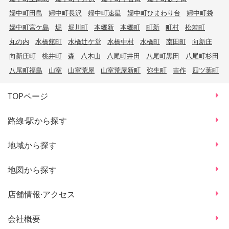
婦中町田島
婦中町長沢
婦中町速星
婦中町ひまわり台
婦中町袋
婦中町宮ケ島
堀
堀川町
本郷新
本郷町
町新
町村
松若町
丸の内
水橋舘町
水橋辻ケ堂
水橋中村
水橋町
南田町
向新庄
向新庄町
桃井町
森
八木山
八尾町井田
八尾町黒田
八尾町杉田
八尾町福島
山室
山室荒屋
山室荒屋新町
弥生町
吉作
四ツ葉町
TOPページ
路線·駅から探す
地域から探す
地図から探す
店舗情報·アクセス
会社概要