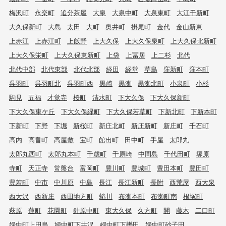
梅沢町
永楽町
追分茶屋
大泉
大泉中町
大泉東町
大江干新町
大久保新町
大島
太田
大町
奥井町
掛尾町
金代
金山新東
上赤江
上赤江町
上飯野
上大久保
上大久保泉町
上大久保北新町
上大久保栄町
上大久保東新町
上袋
上冨居
上二杉
北代
北代中部
北代東部
北代北部
経田
経堂
草島
窪新町
窪本町
呉羽町
呉羽町北
呉羽町西
黒崎
黒瀬
黒瀬北町
小泉町
小杉
駒見
五福
才覚寺
桜町
清水町
下大久保
下大久保新町
下大久保東ケ丘
下大久保緑町
下大久保若草町
下新北町
下新本町
下新町
下野
下堀
新桜町
新庄北町
新庄新町
新庄町
千石町
高内
高畠町
高屋敷
宝町
館出町
田中町
手屋
太郎丸
太郎丸西町
太郎丸本町
千歳町
千原崎
中間島
千代田町
塚原
寺町
天正寺
常盤台
富岡町
豊川町
豊城町
豊田本町
豊田町
豊若町
中市
中川原
中島
長江
長江新町
長附
西荒屋
西大泉
西大沢
西新庄
西田地方町
蜷川
布瀬本町
布瀬町南
根塚町
萩原
蓮町
花園町
針原中町
東大久保
久方町
開
藤木
二口町
婦中町上田島
婦中町下井沢
婦中町下轡田
婦中町砂子田