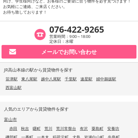
向け、学生様向けなど、お客様のご要望に合う物件を必ず見つけます！
お気軽にご連絡、ご来店ください。
お待ち致しております！
076-422-9265
営業時間：9:00～18:00
定休日：水曜
メールで
お問い合わせ
JR高山本線の駅から賃貸物件を探す
笹津駅
東八尾駅
越中八尾駅
千里駅
速星駅
婦中鵜坂駅
西富山駅
人気のエリアから賃貸物件を探す
富山市
赤田
秋吉
曙町
荒川
荒川常盤台
有沢
粟島町
安養坊
磯部町
一番町
一本木
稲荷元町
犬島
岩瀬白山町
牛島町