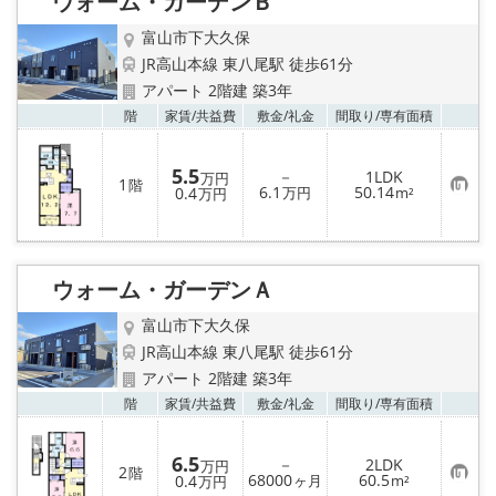
ウォーム・ガーデンＢ
富山市下大久保
JR高山本線 東八尾駅 徒歩61分
アパート 2階建 築3年
お気
階
家賃/
共益費
敷金/
礼金
間取り/
専有面積
5.5
－
1LDK
万円
1
階
お
6.1
50.14
0.4
万円
m²
万円
気
に
入
り
登
録
ウォーム・ガーデンＡ
富山市下大久保
JR高山本線 東八尾駅 徒歩61分
アパート 2階建 築3年
お気
階
家賃/
共益費
敷金/
礼金
間取り/
専有面積
6.5
－
2LDK
万円
2
階
お
68000
60.5
0.4
ヶ月
m²
万円
気