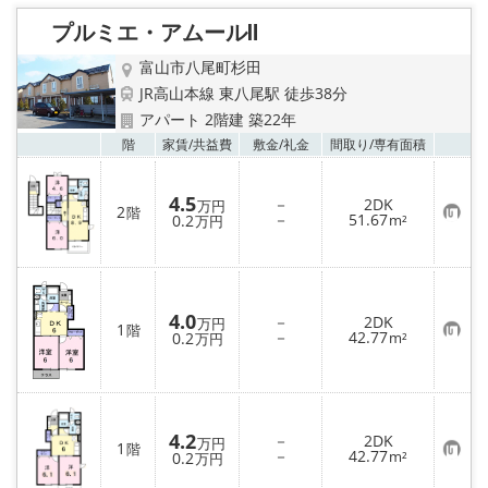
登
録
プルミエ・アムールⅡ
富山市八尾町杉田
JR高山本線 東八尾駅 徒歩38分
アパート 2階建 築22年
お気
階
家賃/
共益費
敷金/
礼金
間取り/
専有面積
4.5
－
2DK
万円
2
階
お
－
51.67
0.2
m²
万円
気
に
入
り
登
録
4.0
－
2DK
万円
1
階
お
－
42.77
0.2
m²
万円
気
に
入
り
登
録
4.2
－
2DK
万円
1
階
お
－
42.77
0.2
m²
万円
気
に