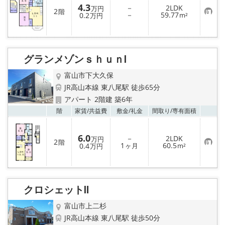
4.3
－
2LDK
万円
2
階
お
－
59.77
0.2
m²
万円
気
に
入
り
登
録
グランメゾンｓｈｕｎⅠ
富山市下大久保
JR高山本線 東八尾駅 徒歩65分
アパート 2階建 築6年
お気
階
家賃/
共益費
敷金/
礼金
間取り/
専有面積
6.0
－
2LDK
万円
2
階
お
1
60.5
0.4
ヶ月
m²
万円
気
に
入
り
登
録
クロシェットⅡ
富山市上二杉
JR高山本線 東八尾駅 徒歩50分