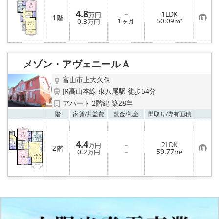
4.8
－
1LDK
万円
1
階
お
1
50.09
0.3
ヶ月
m²
万円
気
に
入
り
登
録
メゾン・アヴェニールＡ
富山市上大久保
JR高山本線 東八尾駅 徒歩54分
アパート 2階建 築28年
お気
階
家賃/
共益費
敷金/
礼金
間取り/
専有面積
4.4
－
2LDK
万円
2
階
お
－
59.77
0.2
m²
万円
気
に
入
り
登
録