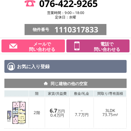
076-422-9265
営業時間：9:00～18:00
定休日：水曜
1110317833
物件番号
メールで
電話で
問い合わせる
問い合わせる
お気に入り
登録
同じ建物の他の空室
階
家賃/
共益費
敷金/
礼金
間取り/
専有面積
6.7
－
3LDK
万円
2
階
7.7
73.75
0.4
万円
m²
万円