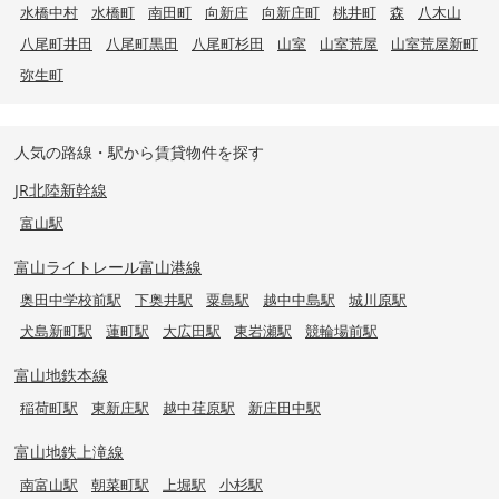
水橋中村
水橋町
南田町
向新庄
向新庄町
桃井町
森
八木山
八尾町井田
八尾町黒田
八尾町杉田
山室
山室荒屋
山室荒屋新町
弥生町
人気の路線・駅から賃貸物件を探す
JR北陸新幹線
富山駅
富山ライトレール富山港線
奥田中学校前駅
下奥井駅
粟島駅
越中中島駅
城川原駅
犬島新町駅
蓮町駅
大広田駅
東岩瀬駅
競輪場前駅
富山地鉄本線
稲荷町駅
東新庄駅
越中荏原駅
新庄田中駅
富山地鉄上滝線
南富山駅
朝菜町駅
上堀駅
小杉駅