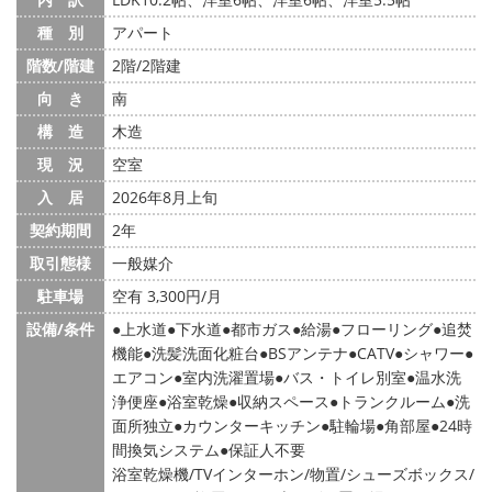
種 別
アパート
階数/階建
2階/2階建
向 き
南
構 造
木造
現 況
空室
入 居
2026年8月上旬
契約期間
2年
取引態様
一般媒介
駐車場
空有 3,300円/月
設備/条件
上水道
下水道
都市ガス
給湯
フローリング
追焚
機能
洗髪洗面化粧台
BSアンテナ
CATV
シャワー
エアコン
室内洗濯置場
バス・トイレ別室
温水洗
浄便座
浴室乾燥
収納スペース
トランクルーム
洗
面所独立
カウンターキッチン
駐輪場
角部屋
24時
間換気システム
保証人不要
浴室乾燥機/TVインターホン/物置/シューズボックス/