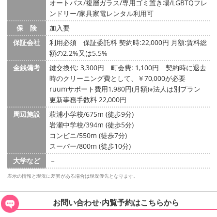
オートバス/複層ガラス/専用ゴミ置き場/LGBTQフレ
ンドリー/家具家電レンタル利用可
保 険
加入要
保証会社
利用必須 保証委託料 契約時:22,000円 月額:賃料総
額の2.2%又は5.5%
金銭備考
鍵交換代: 3,300円
町会費: 1,100円
契約時に退去
時のクリーニング費として、￥70,000が必要
ruumサポート費用1,980円(月額)※法人は別プラン
更新事務手数料 22,000円
周辺施設
萩浦小学校/675m (徒歩9分)
岩瀬中学校/394m (徒歩5分)
コンビニ/550m (徒歩7分)
スーパー/800m (徒歩10分)
大学など
－
表示の情報と現況に差異がある場合は現況優先となります。
お問い合わせ·内覧予約は
こちらから