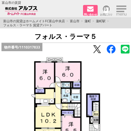
×
富山市の賃貸
問い合わせ
お気に入り
TOPページ
富山市の賃貸はホームメイトFC富山中央店
富山市
蓮町
蓮町駅
フォルス・ラーマ５ 賃貸アパート
ペット同居はご相談ください
フォルス・ラーマ５
物件番号/
1110317833
路線·駅から探す
地域から探す
地図から探す
店舗情報·アクセス
会社概要
メールでお問い合わせ