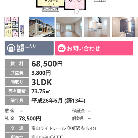
お気に入り
お問い合わせ
登録
68,500
円
賃 料
3,800円
共益費
3LDK
間取り
73.75㎡
専有面積
平成26年6月 (築13年)
築年月
－
－
敷 金
保証金
78,500円
－
礼 金
解約引
交 通
富山ライトレール 蓮町駅 徒歩4分
所在地
富山市蓮町4丁目