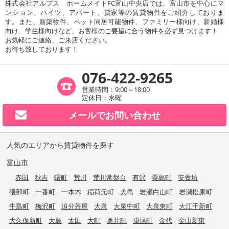
株式会社アルプス ホームメイトFC富山中央店では、富山市を中心にマ
ンション、ハイツ、アパート、貸家等の賃貸物件をご紹介しておりま
す。また、新築物件、ペット同居可能物件、ファミリー様向け、新婚様
向け、学生様向けなど、お客様のご要望に合う物件を必ず見つけます！
お気軽にご連絡、ご来店ください。
お待ち致しております！
076-422-9265
営業時間：9:00～18:00
定休日：水曜
メールで
お問い合わせ
人気のエリアから賃貸物件を探す
富山市
赤田
秋吉
曙町
荒川
荒川常盤台
有沢
粟島町
安養坊
磯部町
一番町
一本木
稲荷元町
犬島
岩瀬白山町
岩瀬松原町
牛島町
梅沢町
追分茶屋
大泉
大泉中町
大泉東町
大江干新町
大久保新町
大島
太田
大町
奥井町
掛尾町
金代
金山新東