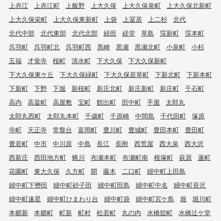
上赤江
上赤江町
上飯野
上大久保
上大久保泉町
上大久保北新町
上大久保栄町
上大久保東新町
上袋
上冨居
上二杉
北代
北代中部
北代東部
北代北部
経田
経堂
草島
窪新町
窪本町
呉羽町
呉羽町北
呉羽町西
黒崎
黒瀬
黒瀬北町
小泉町
小杉
五福
才覚寺
桜町
清水町
下大久保
下大久保新町
下大久保東ケ丘
下大久保緑町
下大久保若草町
下新北町
下新本町
下新町
下野
下堀
新桜町
新庄北町
新庄新町
新庄町
千石町
高内
高畠町
高屋敷
宝町
館出町
田中町
手屋
太郎丸
太郎丸西町
太郎丸本町
千歳町
千原崎
中間島
千代田町
塚原
寺町
天正寺
常盤台
富岡町
豊川町
豊城町
豊田本町
豊田町
豊若町
中市
中川原
中島
長江
長附
西荒屋
西大泉
西大沢
西新庄
西田地方町
蜷川
布瀬本町
布瀬町南
根塚町
萩原
蓮町
花園町
東大久保
久方町
開
藤木
二口町
婦中町上田島
婦中町下轡田
婦中町砂子田
婦中町田島
婦中町中名
婦中町長沢
婦中町速星
婦中町ひまわり台
婦中町袋
婦中町宮ケ島
堀
堀川町
本郷新
本郷町
町新
町村
松若町
丸の内
水橋舘町
水橋辻ケ堂