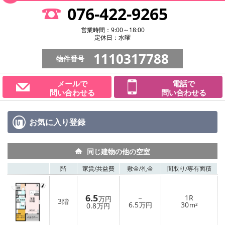
076-422-9265
営業時間：9:00～18:00
定休日：水曜
1110317788
物件番号
メールで
電話で
問い合わせる
問い合わせる
お気に入り
登録
同じ建物の他の空室
階
家賃/
共益費
敷金/
礼金
間取り/
専有面積
6.5
－
1R
万円
3
階
6.5
30
0.8
万円
m²
万円