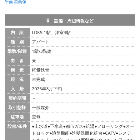
平面図画像
設備・周辺情報など
内 訳
LDK9.1帖、洋室3帖
種 別
アパート
階数/階建
1階/3階建
向 き
東
構 造
軽量鉄骨
現 況
未完成
入 居
2026年8月下旬
契約期間
－
取引態様
一般媒介
駐車場
空無
設備/条件
上水道
下水道
都市ガス
給湯
フローリング
オー
トロック
追焚機能
洗髪洗面化粧台
CATV
システ
ムキッチン
バルコニー
宅配ボックス
シャワー
エ