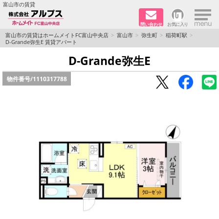
×
富山市の賃貸
問い合わせ
お気に入り
TOPページ
富山市の賃貸はホームメイトFC富山中央店
富山市
弥生町
稲荷町駅
D-Grande弥生E 賃貸アパート
ペット同居はご相談ください
D-Grande弥生E
物件番号/
1110317788
路線·駅から探す
地域から探す
地図から探す
店舗情報·アクセス
会社概要
メールでお問い合わせ