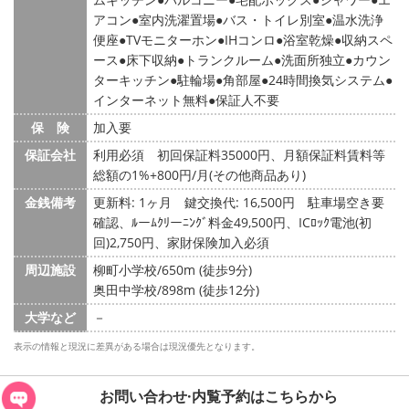
アコン
室内洗濯置場
バス・トイレ別室
温水洗浄
便座
TVモニターホン
IHコンロ
浴室乾燥
収納スペ
ース
床下収納
トランクルーム
洗面所独立
カウン
ターキッチン
駐輪場
角部屋
24時間換気システム
インターネット無料
保証人不要
保 険
加入要
保証会社
利用必須 初回保証料35000円、月額保証料賃料等
総額の1%+800円/月(その他商品あり)
金銭備考
更新料: 1ヶ月
鍵交換代: 16,500円
駐車場空き要
確認、ﾙーﾑｸﾘーﾆﾝｸﾞ料金49,500円、ICﾛｯｸ電池(初
回)2,750円、家財保険加入必須
周辺施設
柳町小学校/650m (徒歩9分)
奥田中学校/898m (徒歩12分)
大学など
－
表示の情報と現況に差異がある場合は現況優先となります。
お問い合わせ·内覧予約は
こちらから