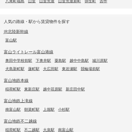
八尾町福島
山室
山室荒屋
山室荒屋新町
弥生町
吉作
人気の路線・駅から賃貸物件を探す
JR北陸新幹線
富山駅
富山ライトレール富山港線
奥田中学校前駅
下奥井駅
粟島駅
越中中島駅
城川原駅
犬島新町駅
蓮町駅
大広田駅
東岩瀬駅
競輪場前駅
富山地鉄本線
稲荷町駅
東新庄駅
越中荏原駅
新庄田中駅
富山地鉄上滝線
南富山駅
朝菜町駅
上堀駅
小杉駅
富山地鉄不二越線
稲荷町駅
不二越駅
大泉駅
南富山駅