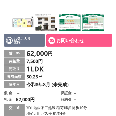
お気に入り
お問い合わせ
登録
62,000
円
賃 料
7,500円
共益費
1LDK
間取り
30.25㎡
専有面積
令和8年8月 (未完成)
築年月
－
－
敷 金
保証金
62,000円
－
礼 金
解約引
交 通
富山地鉄不二越線 稲荷町駅 徒歩10分
稲荷元町バス停 徒歩4分