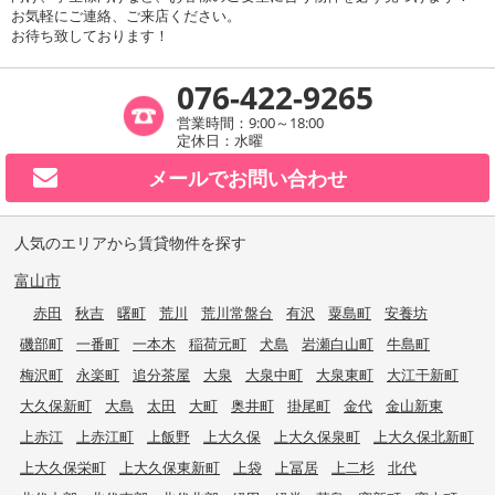
お気軽にご連絡、ご来店ください。
お待ち致しております！
076-422-9265
営業時間：9:00～18:00
定休日：水曜
メールで
お問い合わせ
人気のエリアから賃貸物件を探す
富山市
赤田
秋吉
曙町
荒川
荒川常盤台
有沢
粟島町
安養坊
磯部町
一番町
一本木
稲荷元町
犬島
岩瀬白山町
牛島町
梅沢町
永楽町
追分茶屋
大泉
大泉中町
大泉東町
大江干新町
大久保新町
大島
太田
大町
奥井町
掛尾町
金代
金山新東
上赤江
上赤江町
上飯野
上大久保
上大久保泉町
上大久保北新町
上大久保栄町
上大久保東新町
上袋
上冨居
上二杉
北代