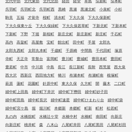
北代中部
北代東部
北代北部
経田
経堂
草島
窪新町
窪本町
呉羽町
呉羽町北
呉羽町西
黒崎
黒瀬
黒瀬北町
小泉町
小杉
駒見
五福
才覚寺
桜町
清水町
下大久保
下大久保新町
下大久保東ケ丘
下大久保緑町
下大久保若草町
下新北町
下新本町
下新町
下野
下堀
新桜町
新庄北町
新庄新町
新庄町
千石町
高内
高畠町
高屋敷
宝町
館出町
田中町
手屋
太郎丸
太郎丸西町
太郎丸本町
千歳町
千原崎
中間島
千代田町
塚原
寺町
天正寺
常盤台
富岡町
豊川町
豊城町
豊田本町
豊田町
豊若町
中市
中川原
中島
長江
長江新町
長附
西荒屋
西大泉
西大沢
西新庄
西田地方町
蜷川
布瀬本町
布瀬町南
根塚町
萩原
蓮町
花園町
針原中町
東大久保
久方町
開
藤木
二口町
婦中町上田島
婦中町下井沢
婦中町下轡田
婦中町砂子田
婦中町田島
婦中町長沢
婦中町速星
婦中町ひまわり台
婦中町袋
婦中町宮ケ島
堀
堀川町
本郷新
本郷町
町新
町村
松若町
丸の内
水橋舘町
水橋辻ケ堂
水橋中村
水橋町
南田町
向新庄
向新庄町
桃井町
森
八木山
八尾町井田
八尾町黒田
八尾町杉田