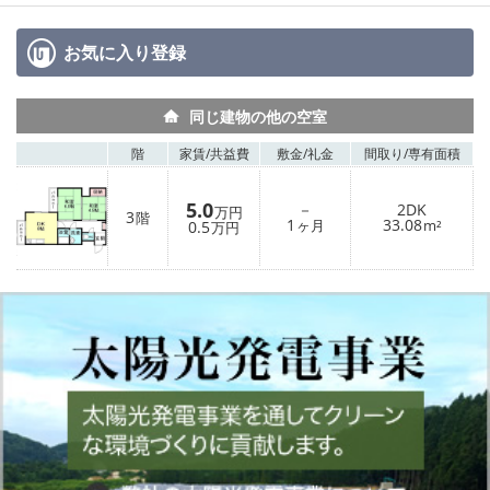
お気に入り
登録
同じ建物の他の空室
階
家賃/
共益費
敷金/
礼金
間取り/
専有面積
5.0
－
2DK
万円
3
階
1
33.08
0.5
ヶ月
m²
万円