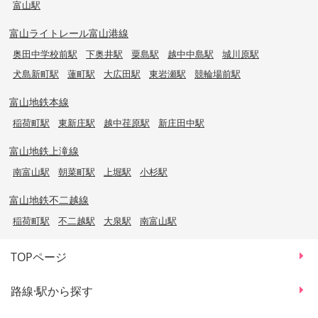
富山駅
富山ライトレール富山港線
奥田中学校前駅
下奥井駅
粟島駅
越中中島駅
城川原駅
犬島新町駅
蓮町駅
大広田駅
東岩瀬駅
競輪場前駅
富山地鉄本線
稲荷町駅
東新庄駅
越中荏原駅
新庄田中駅
富山地鉄上滝線
南富山駅
朝菜町駅
上堀駅
小杉駅
富山地鉄不二越線
稲荷町駅
不二越駅
大泉駅
南富山駅
TOPページ
路線·駅から探す