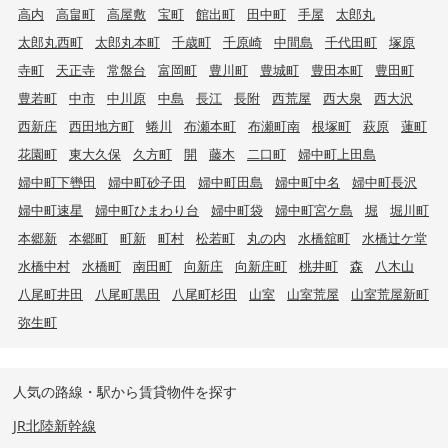
高内
高畠町
高屋敷
宝町
館出町
田中町
手屋
太郎丸
太郎丸西町
太郎丸本町
千歳町
千原崎
中間島
千代田町
塚原
寺町
天正寺
常盤台
富岡町
豊川町
豊城町
豊田本町
豊田町
豊若町
中市
中川原
中島
長江
長附
西荒屋
西大泉
西大沢
西新庄
西田地方町
蜷川
布瀬本町
布瀬町南
根塚町
萩原
蓮町
花園町
東大久保
久方町
開
藤木
二口町
婦中町上田島
婦中町下轡田
婦中町砂子田
婦中町田島
婦中町中名
婦中町長沢
婦中町速星
婦中町ひまわり台
婦中町袋
婦中町宮ケ島
堀
堀川町
本郷新
本郷町
町新
町村
松若町
丸の内
水橋舘町
水橋辻ケ堂
水橋中村
水橋町
南田町
向新庄
向新庄町
桃井町
森
八木山
八尾町井田
八尾町黒田
八尾町杉田
山室
山室荒屋
山室荒屋新町
弥生町
人気の路線・駅から賃貸物件を探す
JR北陸新幹線