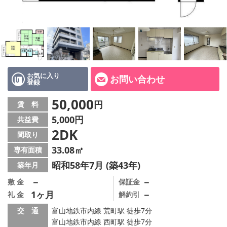
お気に入り
お問い合わせ
登録
50,000
円
賃 料
5,000円
共益費
2DK
間取り
33.08㎡
専有面積
昭和58年7月 (築43年)
築年月
－
－
敷 金
保証金
1ヶ月
－
礼 金
解約引
交 通
富山地鉄市内線 荒町駅 徒歩7分
富山地鉄市内線 西町駅 徒歩7分