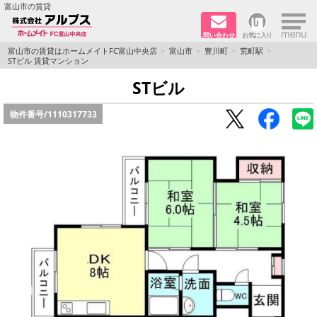
×
富山市の賃貸
問い合わせ
お気に入り
TOPページ
富山市の賃貸はホームメイトFC富山中央店
富山市
豊川町
荒町駅
STビル 賃貸マンション
ペット同居はご相談ください
STビル
物件番号/
1110317733
路線·駅から探す
地域から探す
地図から探す
店舗情報·アクセス
会社概要
メールでお問い合わせ