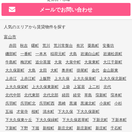
メールで
お問い合わせ
人気のエリアから賃貸物件を探す
富山市
赤田
秋吉
曙町
荒川
荒川常盤台
有沢
粟島町
安養坊
磯部町
一番町
一本木
稲荷元町
犬島
岩瀬白山町
岩瀬松原町
牛島町
梅沢町
追分茶屋
大泉
大泉中町
大泉東町
大江干新町
大久保新町
大島
太田
大町
奥井町
掛尾町
金代
金山新東
上赤江
上赤江町
上飯野
上大久保
上大久保泉町
上大久保北新町
上大久保栄町
上大久保東新町
上袋
上冨居
上二杉
北代
北代中部
北代東部
北代北部
経田
経堂
草島
窪新町
窪本町
呉羽町
呉羽町北
呉羽町西
黒崎
黒瀬
黒瀬北町
小泉町
小杉
五福
才覚寺
桜町
清水町
下大久保
下大久保新町
下大久保東ケ丘
下大久保緑町
下大久保若草町
下新北町
下新本町
下新町
下野
下堀
新桜町
新庄北町
新庄新町
新庄町
千石町