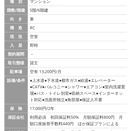
種 別
マンション
階数/階建
5階/6階建
向 き
東
構 造
RC
現 況
空室
入 居
即時
契約期間
－
取引態様
貸主
駐車場
空有 13,200円/月
設備/条件
上水道
下水道
都市ガス
給湯
エレベーター
CATV
バルコニー
シャワー
エアコン
室内洗濯置
場
バス・トイレ別室
収納スペース
インターネッ
ト対応
洗面所独立
角部屋
保証人不要
保 険
17,000円/2年
保証会社
利用必須 初回保証料50% 月額保証料800円 月
額口座振替手数料440円 ほか保証プランによる