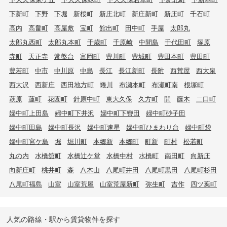
下新町
下野
下堀
新桜町
新庄北町
新庄新町
新庄町
千石町
高内
高畠町
高屋敷
宝町
館出町
田中町
手屋
太郎丸
太郎丸西町
太郎丸本町
千歳町
千原崎
中間島
千代田町
塚原
寺町
天正寺
常盤台
富岡町
豊川町
豊城町
豊田本町
豊田町
豊若町
中市
中川原
中島
長江
長江新町
長附
西荒屋
西大泉
西大沢
西新庄
西田地方町
蜷川
布瀬本町
布瀬町南
根塚町
萩原
蓮町
花園町
針原中町
東大久保
久方町
開
藤木
二口町
婦中町上田島
婦中町下井沢
婦中町下轡田
婦中町砂子田
婦中町田島
婦中町長沢
婦中町速星
婦中町ひまわり台
婦中町袋
婦中町宮ケ島
堀
堀川町
本郷新
本郷町
町新
町村
松若町
丸の内
水橋舘町
水橋辻ケ堂
水橋中村
水橋町
南田町
向新庄
向新庄町
桃井町
森
八木山
八尾町井田
八尾町黒田
八尾町杉田
八尾町福島
山室
山室荒屋
山室荒屋新町
弥生町
吉作
四ツ葉町
人気の路線・駅から賃貸物件を探す