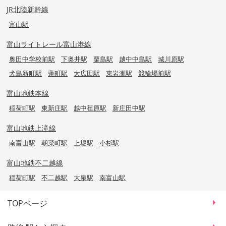
JR北陸新幹線
富山駅
富山ライトレール富山港線
奥田中学校前駅
下奥井駅
粟島駅
越中中島駅
城川原駅
犬島新町駅
蓮町駅
大広田駅
東岩瀬駅
競輪場前駅
富山地鉄本線
稲荷町駅
東新庄駅
越中荏原駅
新庄田中駅
富山地鉄上滝線
南富山駅
朝菜町駅
上堀駅
小杉駅
富山地鉄不二越線
稲荷町駅
不二越駅
大泉駅
南富山駅
TOPページ