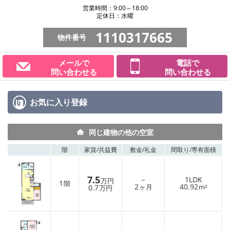
営業時間：9:00～18:00
定休日：水曜
1110317665
物件番号
メールで
電話で
問い合わせる
問い合わせる
お気に入り
登録
同じ建物の他の空室
階
家賃/
共益費
敷金/
礼金
間取り/
専有面積
7.5
－
1LDK
万円
1
階
2
40.92
0.7
ヶ月
m²
万円