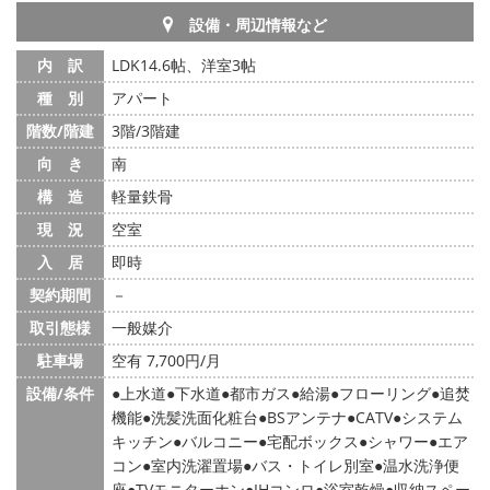
設備・周辺情報など
内 訳
LDK14.6帖、洋室3帖
種 別
アパート
階数/階建
3階/3階建
向 き
南
構 造
軽量鉄骨
現 況
空室
入 居
即時
契約期間
－
取引態様
一般媒介
駐車場
空有 7,700円/月
設備/条件
上水道
下水道
都市ガス
給湯
フローリング
追焚
機能
洗髪洗面化粧台
BSアンテナ
CATV
システム
キッチン
バルコニー
宅配ボックス
シャワー
エア
コン
室内洗濯置場
バス・トイレ別室
温水洗浄便
座
TVモニターホン
IHコンロ
浴室乾燥
収納スペー