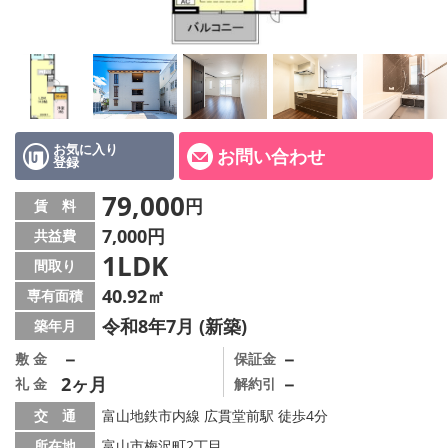
お気に入り
お問い合わせ
登録
79,000
円
賃 料
7,000円
共益費
1LDK
間取り
40.92㎡
専有面積
令和8年7月 (新築)
築年月
－
－
敷 金
保証金
2ヶ月
－
礼 金
解約引
交 通
富山地鉄市内線 広貫堂前駅 徒歩4分
所在地
富山市梅沢町2丁目