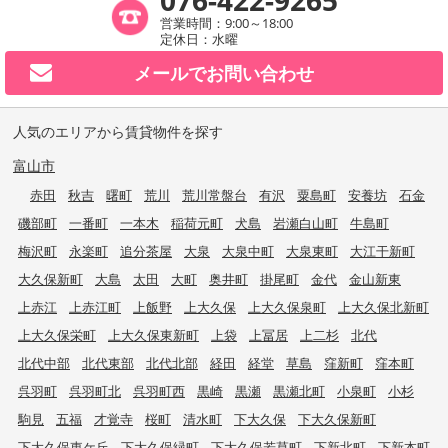
076-422-9265
営業時間：9:00～18:00
定休日：水曜
メールで
お問い合わせ
人気のエリアから賃貸物件を探す
富山市
赤田
秋吉
曙町
荒川
荒川常盤台
有沢
粟島町
安養坊
石金
磯部町
一番町
一本木
稲荷元町
犬島
岩瀬白山町
牛島町
梅沢町
永楽町
追分茶屋
大泉
大泉中町
大泉東町
大江干新町
大久保新町
大島
太田
大町
奥井町
掛尾町
金代
金山新東
上赤江
上赤江町
上飯野
上大久保
上大久保泉町
上大久保北新町
上大久保栄町
上大久保東新町
上袋
上冨居
上二杉
北代
北代中部
北代東部
北代北部
経田
経堂
草島
窪新町
窪本町
呉羽町
呉羽町北
呉羽町西
黒崎
黒瀬
黒瀬北町
小泉町
小杉
駒見
五福
才覚寺
桜町
清水町
下大久保
下大久保新町
下大久保東ケ丘
下大久保緑町
下大久保若草町
下新北町
下新本町