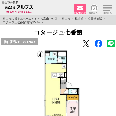
×
富山市の賃貸
問い合わせ
お気に入り
TOPページ
富山市の賃貸はホームメイトFC富山中央店
富山市
梅沢町
広貫堂前駅
コタージュ七番館 賃貸アパート
ペット同居はご相談ください
コタージュ七番館
物件番号/
1110317665
路線·駅から探す
地域から探す
地図から探す
店舗情報·アクセス
会社概要
メールでお問い合わせ