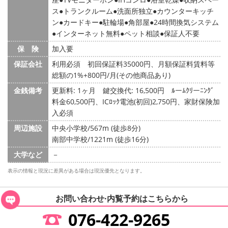
ス
トランクルーム
洗面所独立
カウンターキッチ
ン
カードキー
駐輪場
角部屋
24時間換気システム
インターネット無料
ペット相談
保証人不要
保 険
加入要
保証会社
利用必須 初回保証料35000円、月額保証料賃料等
総額の1%+800円/月(その他商品あり)
金銭備考
更新料: 1ヶ月
鍵交換代: 16,500円
ﾙーﾑｸﾘーﾆﾝｸﾞ
料金60,500円、ICﾛｯｸ電池(初回)2,750円、家財保険加
入必須
周辺施設
中央小学校/567m (徒歩8分)
南部中学校/1221m (徒歩16分)
大学など
－
表示の情報と現況に差異がある場合は現況優先となります。
お問い合わせ·内覧予約は
こちらから
076-422-9265