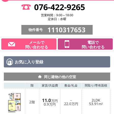
076-422-9265
営業時間：9:00～18:00
定休日：水曜
1110317653
物件番号
メールで
電話で
問い合わせる
問い合わせる
お気に入り
登録
同じ建物の他の空室
階
家賃/
共益費
敷金/
礼金
間取り/
専有面積
11.0
－
2LDK
万円
2
階
22.0
53.91
0.9
万円
m²
万円