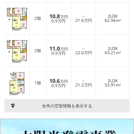
10.8
－
2LDK
万円
2
階
21.6
62.94
0.9
万円
m²
万円
11.0
－
2LDK
万円
2
階
22.0
63.21
0.9
万円
m²
万円
10.6
－
2LDK
万円
1
階
21.2
53.91
0.9
万円
m²
万円
全件の空室情報を表示する