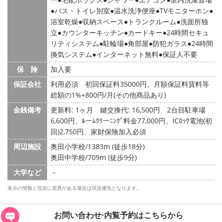
バス・トイレ別室
温水洗浄便座
TVモニターホン
浴室乾燥
収納スペース
トランクルーム
洗面所独
立
カウンターキッチン
カードキー
24時間セキュ
リティシステム
駐輪場
角部屋
防犯ガラス
24時間
換気システム
インターネット無料
保証人不要
保 険
加入要
保証会社
利用必須 初回保証料35000円、月額保証料賃料等
総額の1%+800円/月(その他商品あり)
金銭備考
更新料: 1ヶ月
鍵交換代: 16,500円
2台目駐車場
6,600円、ﾙーﾑｸﾘーﾆﾝｸﾞ料金77,000円、ICﾛｯｸ電池(初
回)2,750円、家財保険加入必須
周辺施設
奥田小学校/1383m (徒歩18分)
奥田中学校/709m (徒歩9分)
大学など
－
表示の情報と現況に差異がある場合は現況優先となります。
お問い合わせ·内覧予約は
こちらから