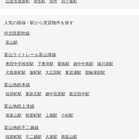
山室荒屋新町
弥生町
吉作
四ツ葉町
人気の路線・駅から賃貸物件を探す
JR北陸新幹線
富山駅
富山ライトレール富山港線
奥田中学校前駅
下奥井駅
粟島駅
越中中島駅
城川原駅
犬島新町駅
蓮町駅
大広田駅
東岩瀬駅
競輪場前駅
富山地鉄本線
稲荷町駅
東新庄駅
越中荏原駅
新庄田中駅
富山地鉄上滝線
南富山駅
朝菜町駅
上堀駅
小杉駅
富山地鉄不二越線
稲荷町駅
不二越駅
大泉駅
南富山駅