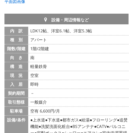
平面図画像
設備・周辺情報など
内 訳
LDK12帖、洋室6.1帖、洋室5.3帖
種 別
アパート
階数/階建
1階/2階建
向 き
南
構 造
軽量鉄骨
現 況
空室
入 居
即時
契約期間
－
取引態様
一般媒介
駐車場
空有 6,600円/月
設備/条件
上水道
下水道
都市ガス
給湯
フローリング
追焚
機能
洗髪洗面化粧台
BSアンテナ
CATV
バルコニ
ー
宅配ボックス
シャワー
エアコン
室内洗濯置場