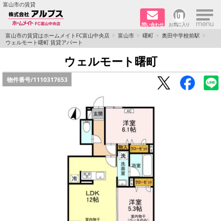
×
富山市の賃貸
問い合わせ
お気に入り
TOPページ
富山市の賃貸はホームメイトFC富山中央店
富山市
曙町
奥田中学校前駅
ウェルモート曙町 賃貸アパート
ペット同居はご相談ください
ウェルモート曙町
物件番号/
1110317653
路線·駅から探す
地域から探す
地図から探す
店舗情報·アクセス
会社概要
メールでお問い合わせ