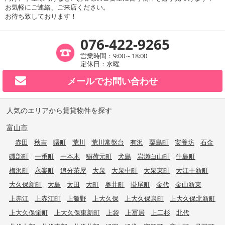
お気軽にご連絡、ご来店ください。
お待ち致しております！
076-422-9265
営業時間：9:00～18:00
定休日：水曜
メールで
お問い合わせ
人気のエリアから賃貸物件を探す
富山市
赤田
秋吉
曙町
荒川
荒川常盤台
有沢
粟島町
安養坊
石金
磯部町
一番町
一本木
稲荷元町
犬島
岩瀬白山町
牛島町
梅沢町
永楽町
追分茶屋
大泉
大泉中町
大泉東町
大江干新町
大久保新町
大島
太田
大町
奥井町
掛尾町
金代
金山新東
上赤江
上赤江町
上飯野
上大久保
上大久保泉町
上大久保北新町
上大久保栄町
上大久保東新町
上袋
上冨居
上二杉
北代