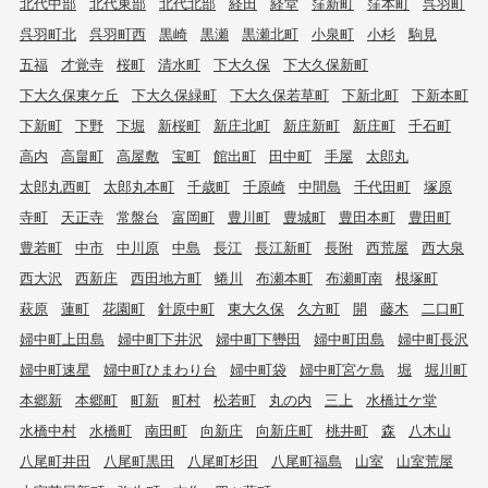
北代中部
北代東部
北代北部
経田
経堂
窪新町
窪本町
呉羽町
呉羽町北
呉羽町西
黒崎
黒瀬
黒瀬北町
小泉町
小杉
駒見
五福
才覚寺
桜町
清水町
下大久保
下大久保新町
下大久保東ケ丘
下大久保緑町
下大久保若草町
下新北町
下新本町
下新町
下野
下堀
新桜町
新庄北町
新庄新町
新庄町
千石町
高内
高畠町
高屋敷
宝町
館出町
田中町
手屋
太郎丸
太郎丸西町
太郎丸本町
千歳町
千原崎
中間島
千代田町
塚原
寺町
天正寺
常盤台
富岡町
豊川町
豊城町
豊田本町
豊田町
豊若町
中市
中川原
中島
長江
長江新町
長附
西荒屋
西大泉
西大沢
西新庄
西田地方町
蜷川
布瀬本町
布瀬町南
根塚町
萩原
蓮町
花園町
針原中町
東大久保
久方町
開
藤木
二口町
婦中町上田島
婦中町下井沢
婦中町下轡田
婦中町田島
婦中町長沢
婦中町速星
婦中町ひまわり台
婦中町袋
婦中町宮ケ島
堀
堀川町
本郷新
本郷町
町新
町村
松若町
丸の内
三上
水橋辻ケ堂
水橋中村
水橋町
南田町
向新庄
向新庄町
桃井町
森
八木山
八尾町井田
八尾町黒田
八尾町杉田
八尾町福島
山室
山室荒屋