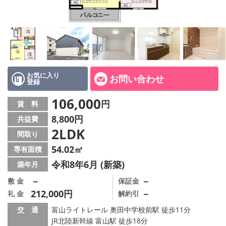
お気に入り
お問い合わせ
登録
106,000
円
賃 料
8,800円
共益費
2LDK
間取り
54.02㎡
専有面積
令和8年6月 (新築)
築年月
－
－
敷 金
保証金
212,000円
－
礼 金
解約引
交 通
富山ライトレール 奥田中学校前駅 徒歩11分
JR北陸新幹線 富山駅 徒歩18分