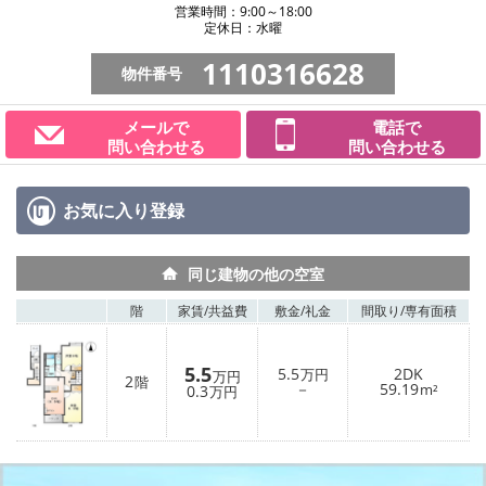
営業時間：9:00～18:00
定休日：水曜
1110316628
物件番号
メールで
電話で
問い合わせる
問い合わせる
お気に入り
登録
同じ建物の他の空室
階
家賃/
共益費
敷金/
礼金
間取り/
専有面積
5.5
5.5
2DK
万円
万円
2
階
－
59.19
0.3
m²
万円