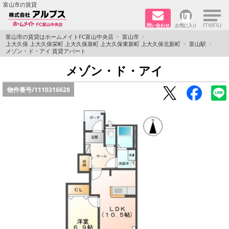
×
富山市の賃貸
問い合わせ
お気に入り
TOPページ
富山市の賃貸はホームメイトFC富山中央店
富山市
上大久保 上大久保栄町 上大久保泉町 上大久保東新町 上大久保北新町
富山駅
メゾン・ド・アイ 賃貸アパート
ペット同居はご相談ください
メゾン・ド・アイ
路線·駅から探す
物件番号/
1110316628
地域から探す
地図から探す
店舗情報·アクセス
会社概要
メールでお問い合わせ