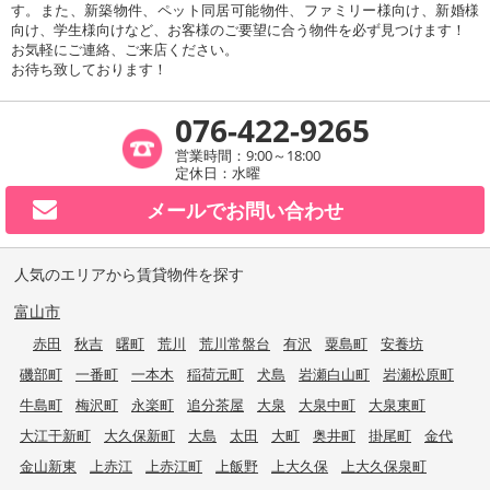
す。また、新築物件、ペット同居可能物件、ファミリー様向け、新婚様
向け、学生様向けなど、お客様のご要望に合う物件を必ず見つけます！
お気軽にご連絡、ご来店ください。
お待ち致しております！
076-422-9265
営業時間：9:00～18:00
定休日：水曜
メールで
お問い合わせ
人気のエリアから賃貸物件を探す
富山市
赤田
秋吉
曙町
荒川
荒川常盤台
有沢
粟島町
安養坊
磯部町
一番町
一本木
稲荷元町
犬島
岩瀬白山町
岩瀬松原町
牛島町
梅沢町
永楽町
追分茶屋
大泉
大泉中町
大泉東町
大江干新町
大久保新町
大島
太田
大町
奥井町
掛尾町
金代
金山新東
上赤江
上赤江町
上飯野
上大久保
上大久保泉町