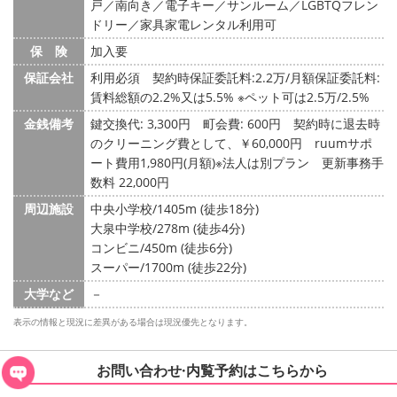
戸／南向き／電子キー／サンルーム／LGBTQフレン
ドリー／家具家電レンタル利用可
保 険
加入要
保証会社
利用必須 契約時保証委託料:2.2万/月額保証委託料:
賃料総額の2.2%又は5.5% ※ペット可は2.5万/2.5%
金銭備考
鍵交換代: 3,300円
町会費: 600円
契約時に退去時
のクリーニング費として、￥60,000円 ruumサポ
ート費用1,980円(月額)※法人は別プラン 更新事務手
数料 22,000円
周辺施設
中央小学校/1405m (徒歩18分)
大泉中学校/278m (徒歩4分)
コンビニ/450m (徒歩6分)
スーパー/1700m (徒歩22分)
大学など
－
表示の情報と現況に差異がある場合は現況優先となります。
お問い合わせ·内覧予約は
こちらから