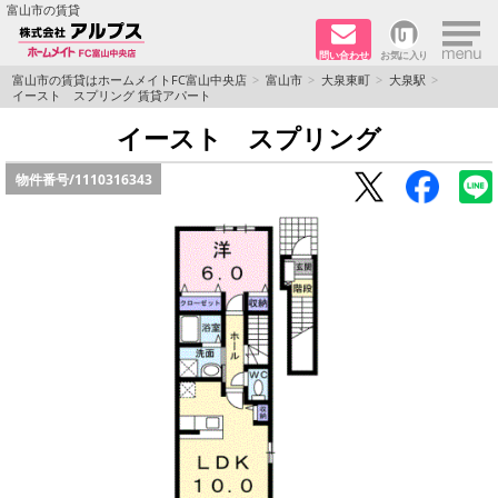
×
富山市の賃貸
問い合わせ
お気に入り
TOPページ
富山市の賃貸はホームメイトFC富山中央店
富山市
大泉東町
大泉駅
イースト スプリング 賃貸アパート
ペット同居はご相談ください
イースト スプリング
物件番号/
1110316343
路線·駅から探す
地域から探す
地図から探す
店舗情報·アクセス
会社概要
メールでお問い合わせ