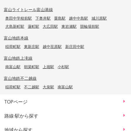
富山ライトレール富山港線
奥田中学校前駅
下奥井駅
粟島駅
越中中島駅
城川原駅
犬島新町駅
蓮町駅
大広田駅
東岩瀬駅
競輪場前駅
富山地鉄本線
稲荷町駅
東新庄駅
越中荏原駅
新庄田中駅
富山地鉄上滝線
南富山駅
朝菜町駅
上堀駅
小杉駅
富山地鉄不二越線
稲荷町駅
不二越駅
大泉駅
南富山駅
TOPページ
路線·駅から探す
地域から探す