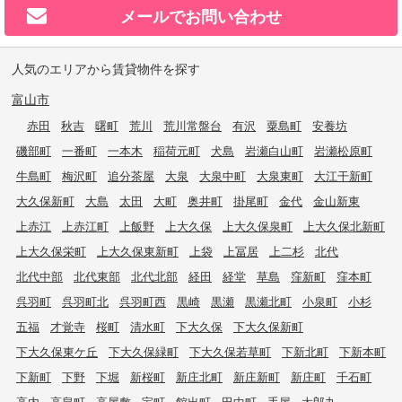
メールで
お問い合わせ
人気のエリアから賃貸物件を探す
富山市
赤田
秋吉
曙町
荒川
荒川常盤台
有沢
粟島町
安養坊
磯部町
一番町
一本木
稲荷元町
犬島
岩瀬白山町
岩瀬松原町
牛島町
梅沢町
追分茶屋
大泉
大泉中町
大泉東町
大江干新町
大久保新町
大島
太田
大町
奥井町
掛尾町
金代
金山新東
上赤江
上赤江町
上飯野
上大久保
上大久保泉町
上大久保北新町
上大久保栄町
上大久保東新町
上袋
上冨居
上二杉
北代
北代中部
北代東部
北代北部
経田
経堂
草島
窪新町
窪本町
呉羽町
呉羽町北
呉羽町西
黒崎
黒瀬
黒瀬北町
小泉町
小杉
五福
才覚寺
桜町
清水町
下大久保
下大久保新町
下大久保東ケ丘
下大久保緑町
下大久保若草町
下新北町
下新本町
下新町
下野
下堀
新桜町
新庄北町
新庄新町
新庄町
千石町