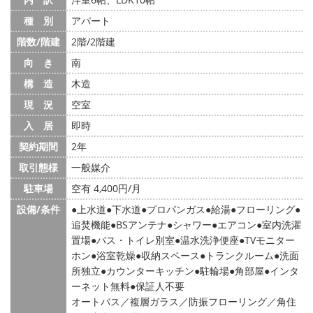
種 別
アパート
階数/階建
2階/2階建
向 き
南
構 造
木造
現 況
空室
入 居
即時
契約期間
2年
取引態様
一般媒介
駐車場
空有 4,400円/月
設備/条件
上水道
下水道
プロパンガス
給湯
フローリング
追焚機能
BSアンテナ
シャワー
エアコン
室内洗濯
置場
バス・トイレ別室
温水洗浄便座
TVモニター
ホン
浴室乾燥
収納スペース
トランクルーム
洗面
所独立
カウンターキッチン
駐輪場
角部屋
インタ
ーネット無料
保証人不要
オートバス／複層ガラス／防振フローリング／角住