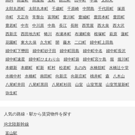
高内
高畠町
高屋敷
宝町
館出町
田中町
手屋
太郎丸
太郎丸西町
太郎丸本町
千歳町
千原崎
中間島
千代田町
塚原
寺町
天正寺
常盤台
富岡町
豊川町
豊城町
豊田本町
豊田町
豊若町
中市
中川原
中島
長江
長附
西荒屋
西大泉
西大沢
西新庄
西田地方町
蜷川
布瀬本町
布瀬町南
根塚町
萩原
蓮町
花園町
東大久保
久方町
開
藤木
二口町
婦中町上田島
婦中町下轡田
婦中町砂子田
婦中町田島
婦中町中名
婦中町長沢
婦中町速星
婦中町ひまわり台
婦中町袋
婦中町宮ケ島
堀
堀川町
本郷新
本郷町
町新
町村
松若町
丸の内
水橋舘町
水橋辻ケ堂
水橋中村
水橋町
南田町
向新庄
向新庄町
桃井町
森
八木山
八尾町井田
八尾町黒田
八尾町杉田
山室
山室荒屋
山室荒屋新町
弥生町
人気の路線・駅から賃貸物件を探す
JR北陸新幹線
富山駅