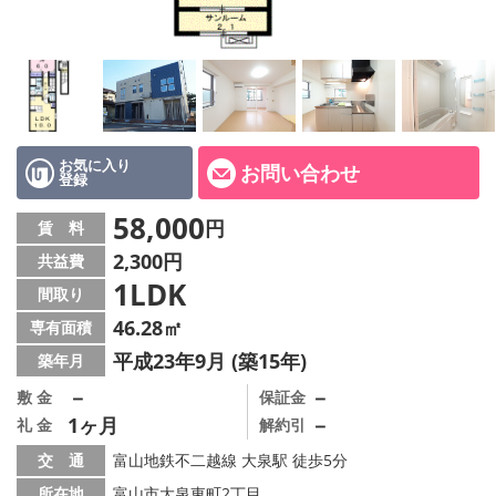
お気に入り
お問い合わせ
登録
58,000
円
賃 料
2,300円
共益費
1LDK
間取り
46.28㎡
専有面積
平成23年9月 (築15年)
築年月
－
－
敷 金
保証金
1ヶ月
－
礼 金
解約引
交 通
富山地鉄不二越線 大泉駅 徒歩5分
所在地
富山市大泉東町2丁目