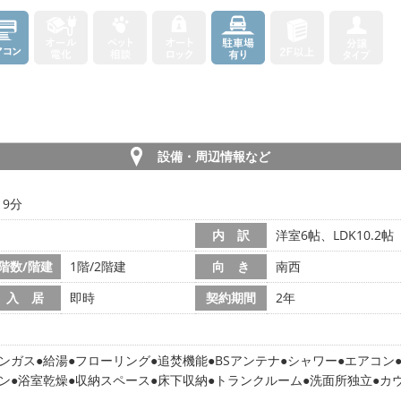
設備・周辺情報など
19分
内 訳
洋室6帖、LDK10.2帖
階数/階建
1階/2階建
向 き
南西
入 居
即時
契約期間
2年
ンガス
給湯
フローリング
追焚機能
BSアンテナ
シャワー
エアコン
ン
浴室乾燥
収納スペース
床下収納
トランクルーム
洗面所独立
カ