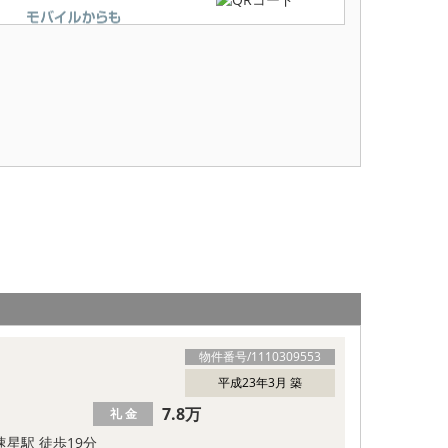
物件番号/
1110309553
平成23年3月 築
7.8万
礼 金
速星駅 徒歩19分