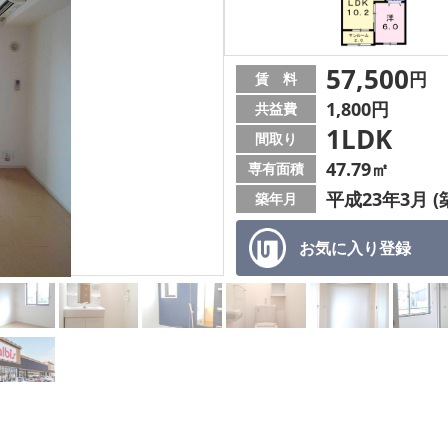
57,500
円
賃 料
1,800円
共益費
1LDK
間取り
47.79㎡
専有面積
平成23年3月 (
築年月
お気に入り
登録