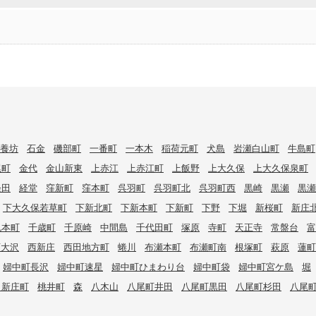
養坊
石金
磯部町
一番町
一本木
稲荷元町
犬島
岩瀬白山町
牛島町
尾町
金代
金山新東
上赤江
上赤江町
上飯野
上大久保
上大久保泉町
経田
経堂
窪新町
窪本町
呉羽町
呉羽町北
呉羽町西
黒崎
黒瀬
黒瀬
下大久保若草町
下新北町
下新本町
下新町
下野
下堀
新桜町
新庄
丸本町
千歳町
千原崎
中間島
千代田町
塚原
寺町
天正寺
常盤台
富
西大沢
西新庄
西田地方町
蜷川
布瀬本町
布瀬町南
根塚町
萩原
蓮町
婦中町長沢
婦中町速星
婦中町ひまわり台
婦中町袋
婦中町宮ケ島
堀
向新庄町
桃井町
森
八木山
八尾町井田
八尾町黒田
八尾町杉田
八尾