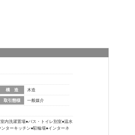
構 造
木造
取引態様
一般媒介
室内洗濯置場
バス・トイレ別室
温水
ウンターキッチン
駐輪場
インターネ