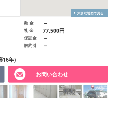
大きな地図で見る
－
敷 金
77,500円
礼 金
－
保証金
－
解約引
築16年)
お問い合わせ