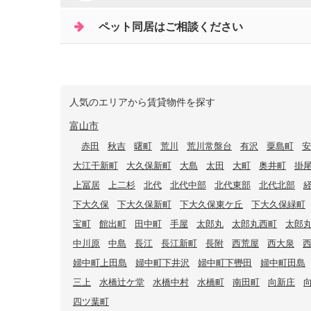
ペット同居はご相談ください
人気のエリアから賃貸物件を探す
富山市
赤田
秋吉
曙町
荒川
荒川常盤台
有沢
粟島町
安
大江干新町
大久保新町
大島
太田
大町
奥井町
掛
上冨居
上二杉
北代
北代中部
北代東部
北代北部
下大久保
下大久保新町
下大久保東ケ丘
下大久保緑町
宝町
館出町
田中町
手屋
太郎丸
太郎丸西町
太郎
中川原
中島
長江
長江新町
長附
西荒屋
西大泉
婦中町上田島
婦中町下井沢
婦中町下轡田
婦中町田島
三上
水橋辻ケ堂
水橋中村
水橋町
南田町
向新庄
四ツ葉町