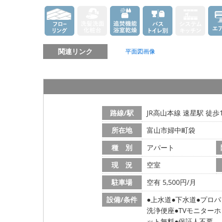
関連リンク
平面図画像
路線/駅
JR高山本線 速星駅 徒歩
所在地
富山市婦中町袋
種 別
アパート
現 況
空室
駐車場
空有 5,500円/月
設備/条件
上水道
下水道
プロパ
洗浄便座
TVモニターホ
ット無料
保証人不要