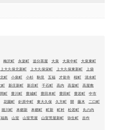
梅沢町
永楽町
追分茶屋
大泉
大泉中町
大泉東町
上大久保北新町
上大久保栄町
上大久保東新町
上袋
北町
小泉町
小杉
駒見
五福
才覚寺
桜町
清水町
北町
新庄新町
新庄町
千石町
高内
高畠町
高屋敷
岡町
豊川町
豊城町
豊田本町
豊田町
豊若町
中市
花園町
針原中町
東大久保
久方町
開
藤木
二口町
堀川町
本郷新
本郷町
町新
町村
松若町
丸の内
町福島
山室
山室荒屋
山室荒屋新町
弥生町
吉作