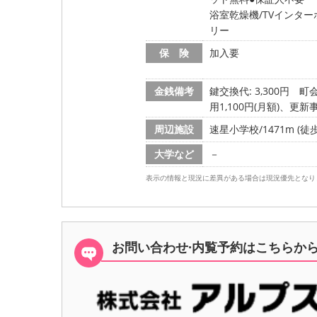
浴室乾燥機/TVインター
リー
保 険
加入要
金銭備考
鍵交換代: 3,300円
町会
用1,100円(月額)、更新事
周辺施設
速星小学校/1471m (徒歩
大学など
－
表示の情報と現況に差異がある場合は現況優先となり
お問い合わせ·内覧予約は
こちらか