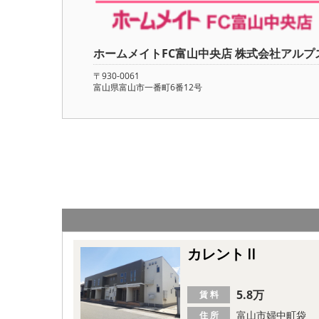
ホームメイトFC富山中央店 株式会社アルプ
〒930-0061
富山県富山市一番町6番12号
カレントⅡ
5.8万
賃 料
富山市婦中町袋
住 所