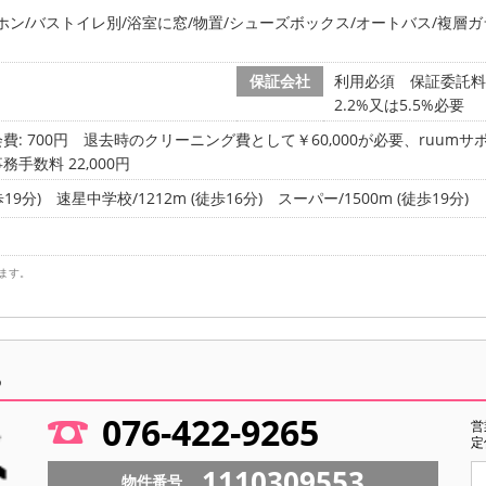
ホン/バストイレ別/浴室に窓/物置/シューズボックス/オートバス/複層ガ
保証会社
利用必須 保証委託料 契
2.2%又は5.5%必要
費: 700円
退去時のクリーニング費として￥60,000が必要、ruumサポ
務手数料 22,000円
19分)
速星中学校/1212m (徒歩16分)
スーパー/1500m (徒歩19分)
ます。
ら
076-422-9265
営
定
1110309553
物件番号