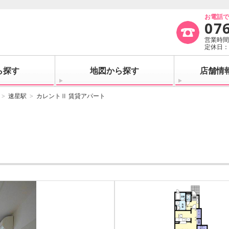
お電話
07
営業時間：
定休日
ら探す
地図から探す
店舗情
速星駅
カレントⅡ 賃貸アパート