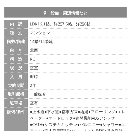
設備・周辺情報など
内 訳
LDK16.1帖、洋室7.5帖、洋室6帖
種 別
マンション
階数/階建
14階/14階建
向 き
北西
構 造
RC
現 況
空室
入 居
即時
契約期間
2年
取引態様
一般媒介
駐車場
空有
設備/条件
上水道
下水道
都市ガス
給湯
フローリング
エレ
ベーター
オートロック
追焚機能
BSアンテナ
CATV
システムキッチン
バルコニー
シャワー
エ
アコン
室内洗濯置場
バス・トイレ別室
温水洗浄