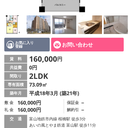
お気に入り
お問い合わせ
登録
160,000
円
賃 料
0円
共益費
2LDK
間取り
73.09㎡
専有面積
平成18年3月 (築21年)
築年月
160,000円
－
敷 金
保証金
160,000円
－
礼 金
解約引
交 通
富山地鉄市内線 桜橋駅 徒歩3分
あいの風とやま鉄道 富山駅 徒歩11分