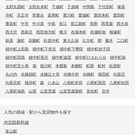
太郎丸西町
太郎丸本町
千歳町
千原崎
中間島
千代田町
塚原
寺町
天正寺
常盤台
富岡町
豊川町
豊城町
豊田本町
豊田町
豊若町
中市
中川原
中島
長江
長江新町
長附
西荒屋
西大泉
西大沢
西新庄
西田地方町
蜷川
布瀬本町
布瀬町南
根塚町
萩原
蓮町
花園町
針原中町
東大久保
久方町
開
藤木
二口町
婦中町上田島
婦中町下井沢
婦中町下轡田
婦中町砂子田
婦中町田島
婦中町長沢
婦中町速星
婦中町ひまわり台
婦中町袋
婦中町宮ケ島
堀
堀川町
本郷新
本郷町
町新
町村
松若町
丸の内
水橋舘町
水橋辻ケ堂
水橋中村
水橋町
南田町
向新庄
向新庄町
桃井町
森
八木山
八尾町井田
八尾町黒田
八尾町杉田
八尾町福島
山室
山室荒屋
山室荒屋新町
弥生町
吉作
人気の路線・駅から賃貸物件を探す
JR北陸新幹線
富山駅