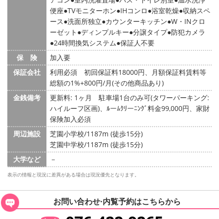
便座
TVモニターホン
IHコンロ
浴室乾燥
収納スペ
ース
洗面所独立
カウンターキッチン
W・INクロ
ーゼット
ディンプルキー
分譲タイプ
防犯カメラ
24時間換気システム
保証人不要
保 険
加入要
保証会社
利用必須 初回保証料18000円、月額保証料賃料等
総額の1%+800円/月(その他商品あり)
金銭備考
更新料: 1ヶ月
駐車場1台のみ可(タワーパーキング:
ハイルーフ区画)、ﾙーﾑｸﾘーﾆﾝｸﾞ料金99,000円、家財
保険加入必須
周辺施設
芝園小学校/1187m (徒歩15分)
芝園中学校/1187m (徒歩15分)
大学など
－
表示の情報と現況に差異がある場合は現況優先となります。
お問い合わせ·内覧予約は
こちらから