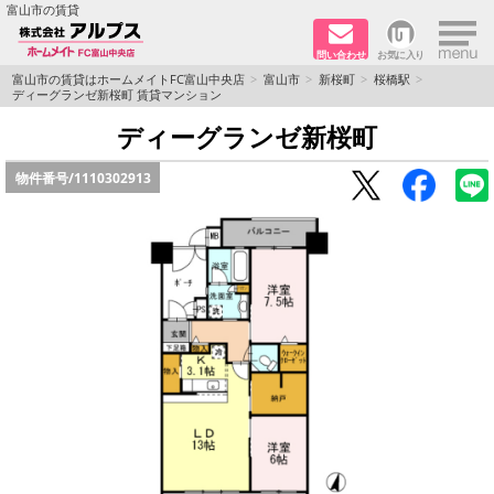
×
富山市の賃貸
問い合わせ
お気に入り
TOPページ
富山市の賃貸はホームメイトFC富山中央店
富山市
新桜町
桜橋駅
ディーグランゼ新桜町 賃貸マンション
ペット同居はご相談ください
ディーグランゼ新桜町
物件番号/
1110302913
路線·駅から探す
地域から探す
地図から探す
店舗情報·アクセス
会社概要
メールでお問い合わせ