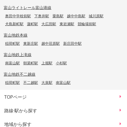
富山ライトレール富山港線
奥田中学校前駅
下奥井駅
粟島駅
越中中島駅
城川原駅
犬島新町駅
蓮町駅
大広田駅
東岩瀬駅
競輪場前駅
富山地鉄本線
稲荷町駅
東新庄駅
越中荏原駅
新庄田中駅
富山地鉄上滝線
南富山駅
朝菜町駅
上堀駅
小杉駅
富山地鉄不二越線
稲荷町駅
不二越駅
大泉駅
南富山駅
TOPページ
路線·駅から探す
地域から探す