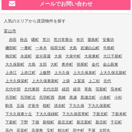
メールで
お問い合わせ
人気のエリアから賃貸物件を探す
富山市
赤田
秋吉
曙町
荒川
荒川常盤台
有沢
粟島町
安養坊
磯部町
一番町
一本木
稲荷元町
犬島
岩瀬白山町
牛島町
梅沢町
永楽町
追分茶屋
大泉
大泉中町
大泉東町
大江干新町
大久保新町
大島
太田
大町
奥井町
掛尾町
金代
金山新東
上赤江
上赤江町
上飯野
上大久保
上大久保泉町
上大久保北新町
上大久保栄町
上大久保東新町
上袋
上冨居
上二杉
北代
北代中部
北代東部
北代北部
経田
経堂
草島
窪新町
窪本町
呉羽町
呉羽町北
呉羽町西
黒崎
黒瀬
黒瀬北町
小泉町
小杉
駒見
五福
才覚寺
桜町
清水町
下大久保
下大久保新町
下大久保東ケ丘
下大久保緑町
下大久保若草町
下新北町
下新本町
下新町
下野
下堀
新桜町
新庄北町
新庄新町
新庄町
千石町
高内
高畠町
高屋敷
宝町
館出町
田中町
手屋
太郎丸