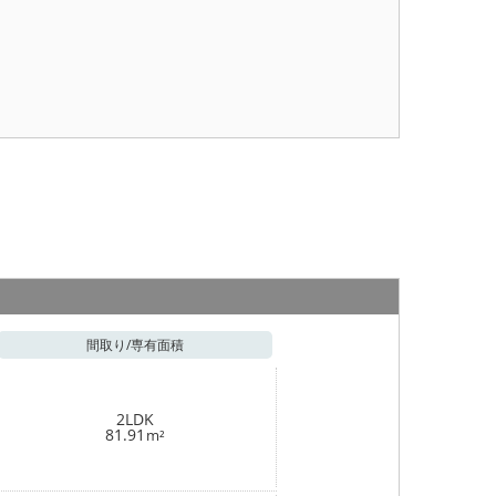
間取り/
専有面積
2LDK
81.91
m²