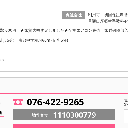
保証会社
利用可 初回保証料賃
月額口座振替手数料4
: 600円
★家賃大幅改定しました★全室エアコン完備、家財保険加入料1
徒歩5分)
南部中学校/466m (徒歩6分)
ます。
ら
076-422-9265
営
定
1110300779
物件番号