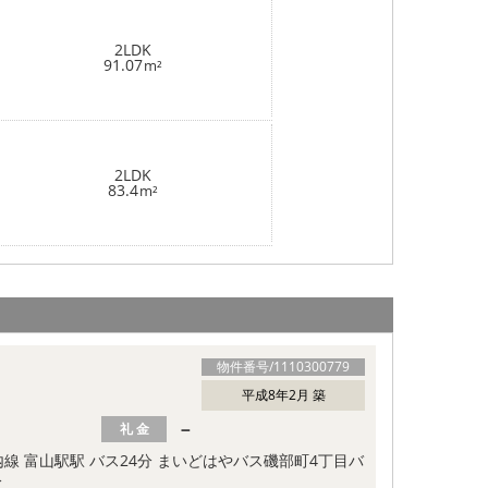
2LDK
91.07
m²
2LDK
83.4
m²
物件番号/
1110300779
平成8年2月 築
－
礼 金
線 富山駅駅 バス24分 まいどはやバス磯部町4丁目バ
分