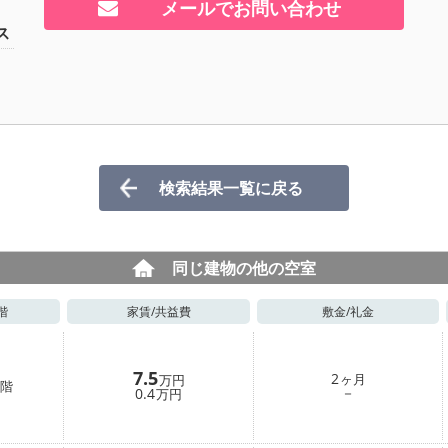
メールでお問い合わせ
ス
検索結果一覧に戻る
同じ建物の他の空室
階
家賃/
共益費
敷金/
礼金
7.5
2
ヶ月
万円
階
－
0.4
万円