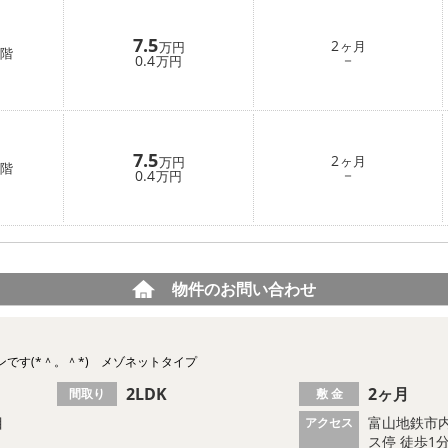
7.5
2
ヶ月
万円
階
－
0.4
万円
7.5
2
ヶ月
万円
階
－
0.4
万円
物件のお問い合わせ
です(*＾。＾*) メゾネットタイプ
2LDK
2ヶ月
間取り
敷 金
目
富山地鉄市内
アクセス
ス停 徒歩1