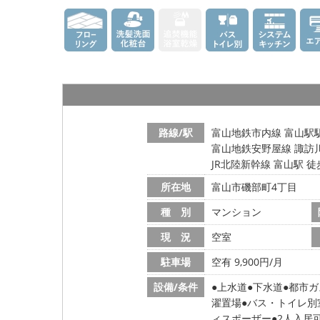
路線/駅
富山地鉄市内線 富山駅駅
富山地鉄安野屋線 諏訪川
JR北陸新幹線 富山駅 徒
所在地
富山市磯部町4丁目
種 別
マンション
現 況
空室
駐車場
空有 9,900円/月
設備/条件
上水道
下水道
都市ガ
濯置場
バス・トイレ別
ィスポーザー
2人入居