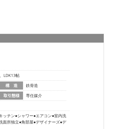
、LDK13帖
構 造
鉄骨造
取引態様
専任媒介
キッチン
シャワー
エアコン
室内洗
洗面所独立
角部屋
デザイナーズ
デ