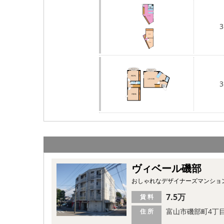
3
3
ヴィベール磯部
おしゃれなデザイナーズマンション
7.5万
賃 料
富山市磯部町4丁
住 所