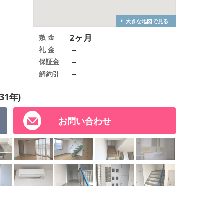
大きな地図で見る
2ヶ月
敷 金
－
礼 金
－
保証金
－
解約引
31年)
お問い合わせ