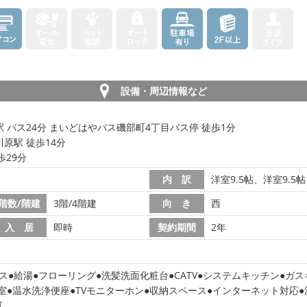
設備・周辺情報など
 バス24分 まいどはやバス磯部町4丁目バス停 徒歩1分
原駅 徒歩14分
歩29分
内 訳
洋室9.5帖、洋室9.5帖
階数/階建
3階/4階建
向 き
西
入 居
即時
契約期間
2年
ス
給湯
フローリング
洗髪洗面化粧台
CATV
システムキッチン
ガス
室
温水洗浄便座
TVモニターホン
収納スペース
インターネット対応
可