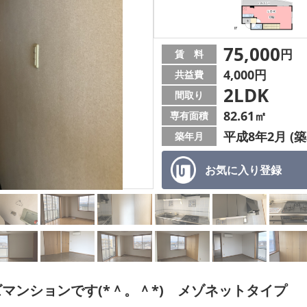
75,000
円
賃 料
4,000円
共益費
2LDK
間取り
82.61㎡
専有面積
平成8年2月 (築
築年月
お気に入り
登録
マンションです(*＾。＾*) メゾネットタイプ