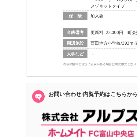
メゾネットタイプ
保 険
加入要
金銭備考
更新料: 22,000円
町会費
周辺施設
西田地方小学校/393m (
大学など
－
表示の情報と現況に差異がある場合は現況優先となり
お問い合わせ·内覧予約は
こちらか