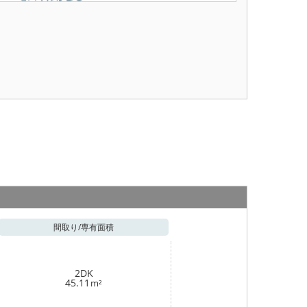
間取り/
専有面積
2DK
45.11
m²