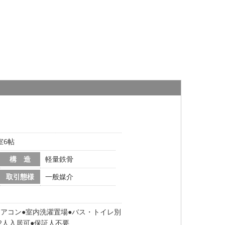
室6帖
構 造
軽量鉄骨
取引態様
一般媒介
エアコン
室内洗濯置場
バス・トイレ別
2人入居可
保証人不要