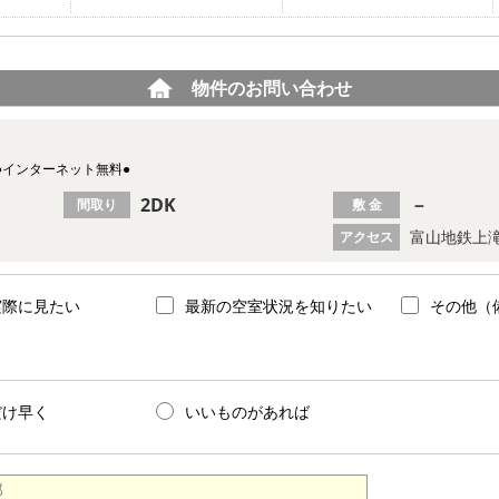
物件のお問い合わせ
●インターネット無料●
2DK
－
間取り
敷 金
富山地鉄上滝
アクセス
実際に見たい
最新の空室状況を知りたい
その他（
だけ早く
いいものがあれば