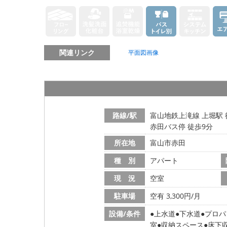
関連リンク
平面図画像
路線/駅
富山地鉄上滝線 上堀駅 
赤田バス停 徒歩9分
所在地
富山市赤田
種 別
アパート
現 況
空室
駐車場
空有 3,300円/月
設備/条件
上水道
下水道
プロパ
室
収納スペース
床下