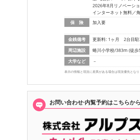
2026年8月リノベーシ
インターネット無料／
保 険
加入要
金銭備考
更新料: 1ヶ月
2台目駐
周辺施設
蜷川小学校/383m (徒歩
大学など
－
表示の情報と現況に差異がある場合は現況優先となり
お問い合わせ·内覧予約は
こちらか