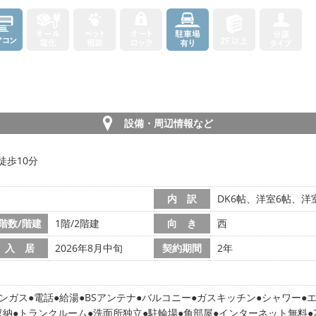
設備・周辺情報など
徒歩10分
内 訳
DK6帖、洋室6帖、洋
階数/階建
1階/2階建
向 き
西
入 居
2026年8月中旬
契約期間
2年
ンガス
電話
給湯
BSアンテナ
バルコニー
ガスキッチン
シャワー
収納
トランクルーム
洗面所独立
駐輪場
角部屋
インターネット無料