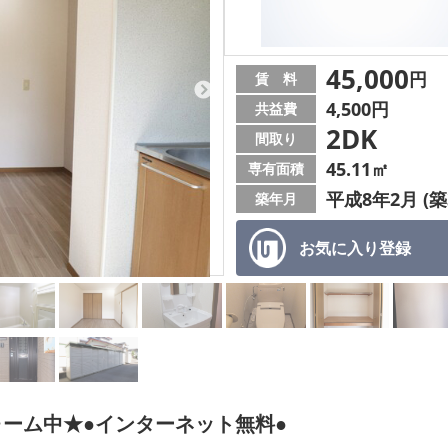
45,000
円
賃 料
4,500円
共益費
2DK
間取り
45.11㎡
専有面積
平成8年2月 (築
築年月
お気に入り
登録
ーム中★●インターネット無料●