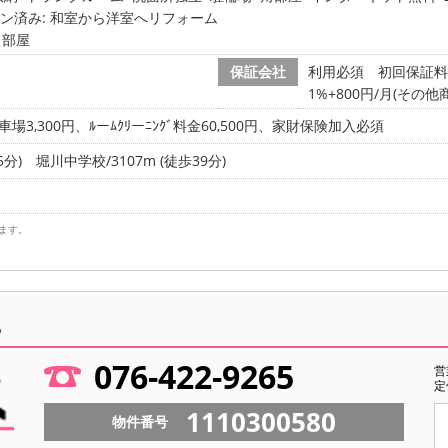
ョン済み: 和室から洋室へリフォーム
角部屋
保証会社
利用必須 初回保証料
1%+800円/月(その他
車場3,300円、ﾙーﾑｸﾘーﾆﾝｸﾞ料金60,500円、家財保険加入必須
5分)
堀川中学校/3107m (徒歩39分)
ます。
ら
076-422-9265
営
定
1110300580
物件番号