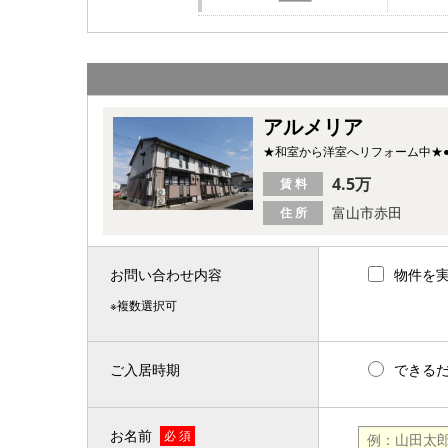
アルメリア
★和室から洋室へリフォーム中★
4.5万
賃 料
富山市赤田
住 所
お問い合わせ内容
物件を
※複数選択可
ご入居時期
できる
お名前
必 須