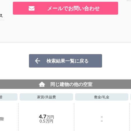
メールでお問い合わせ
ス
検索結果一覧に戻る
同じ建物の他の空室
階
家賃/
共益費
敷金/
礼金
4.7
－
万円
階
－
0.5
万円