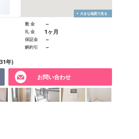
大きな地図で見る
－
敷 金
1ヶ月
礼 金
－
保証金
－
解約引
31年)
お問い合わせ