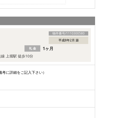
物件番号/
1110300580
平成8年2月 築
1ヶ月
礼 金
線 上堀駅 徒歩10分
備考に詳細をご記入下さい）