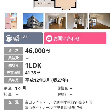
お気に入り
お問い合わせ
登録
46,000
円
賃 料
－
共益費
1LDK
間取り
41.33㎡
専有面積
平成12年3月 (築27年)
築年月
1ヶ月
－
敷 金
保証金
－
－
礼 金
解約引
交 通
富山ライトレール 奥田中学校前駅 徒歩16分
富山ライトレール 下奥井駅 徒歩17分