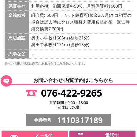
保証会社
利用必須 初回保証料50%、月額保証料1600円、
金銭備考
町会費: 500円
ペット飼育可(敷金2カ月)ネコ飼育の
場合は退去時にクロス張替え費用負担必須 退去時
鍵交換費7,700円
周辺施設
奥田小学校/1603m (徒歩21分)
奥田中学校/1171m (徒歩15分)
大学など
－
表示の情報と現況に差異がある場合は現況優先となります。
お問い合わせ·内覧予約は
こちらから
076-422-9265
営業時間：9:00～18:00
定休日：水曜
1110317189
物件番号
メールで
電話で