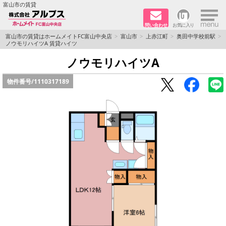
×
富山市の賃貸
問い合わせ
お気に入り
TOPページ
富山市の賃貸はホームメイトFC富山中央店
富山市
上赤江町
奥田中学校前駅
ノウモリハイツA 賃貸ハイツ
ペット同居はご相談ください
ノウモリハイツA
物件番号/
1110317189
路線·駅から探す
地域から探す
地図から探す
店舗情報·アクセス
会社概要
メールでお問い合わせ