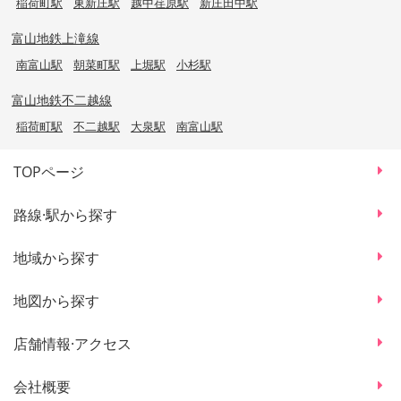
稲荷町駅
東新庄駅
越中荏原駅
新庄田中駅
富山地鉄上滝線
南富山駅
朝菜町駅
上堀駅
小杉駅
富山地鉄不二越線
稲荷町駅
不二越駅
大泉駅
南富山駅
TOPページ
路線·駅から探す
地域から探す
地図から探す
店舗情報·アクセス
会社概要