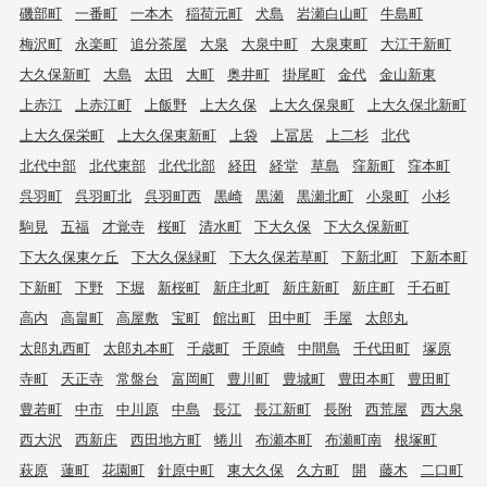
磯部町
一番町
一本木
稲荷元町
犬島
岩瀬白山町
牛島町
梅沢町
永楽町
追分茶屋
大泉
大泉中町
大泉東町
大江干新町
大久保新町
大島
太田
大町
奥井町
掛尾町
金代
金山新東
上赤江
上赤江町
上飯野
上大久保
上大久保泉町
上大久保北新町
上大久保栄町
上大久保東新町
上袋
上冨居
上二杉
北代
北代中部
北代東部
北代北部
経田
経堂
草島
窪新町
窪本町
呉羽町
呉羽町北
呉羽町西
黒崎
黒瀬
黒瀬北町
小泉町
小杉
駒見
五福
才覚寺
桜町
清水町
下大久保
下大久保新町
下大久保東ケ丘
下大久保緑町
下大久保若草町
下新北町
下新本町
下新町
下野
下堀
新桜町
新庄北町
新庄新町
新庄町
千石町
高内
高畠町
高屋敷
宝町
館出町
田中町
手屋
太郎丸
太郎丸西町
太郎丸本町
千歳町
千原崎
中間島
千代田町
塚原
寺町
天正寺
常盤台
富岡町
豊川町
豊城町
豊田本町
豊田町
豊若町
中市
中川原
中島
長江
長江新町
長附
西荒屋
西大泉
西大沢
西新庄
西田地方町
蜷川
布瀬本町
布瀬町南
根塚町
萩原
蓮町
花園町
針原中町
東大久保
久方町
開
藤木
二口町