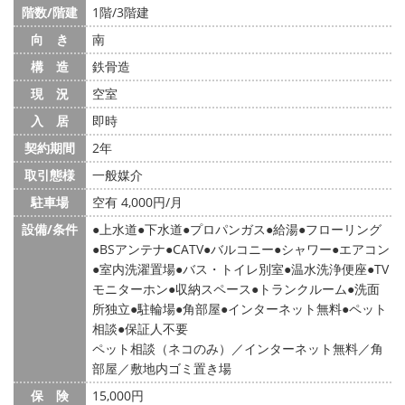
階数/階建
1階/3階建
向 き
南
構 造
鉄骨造
現 況
空室
入 居
即時
契約期間
2年
取引態様
一般媒介
駐車場
空有 4,000円/月
設備/条件
上水道
下水道
プロパンガス
給湯
フローリング
BSアンテナ
CATV
バルコニー
シャワー
エアコン
室内洗濯置場
バス・トイレ別室
温水洗浄便座
TV
モニターホン
収納スペース
トランクルーム
洗面
所独立
駐輪場
角部屋
インターネット無料
ペット
相談
保証人不要
ペット相談（ネコのみ）／インターネット無料／角
部屋／敷地内ゴミ置き場
保 険
15,000円