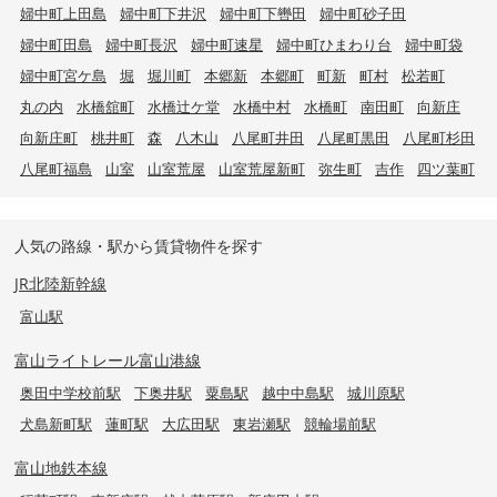
婦中町上田島
婦中町下井沢
婦中町下轡田
婦中町砂子田
婦中町田島
婦中町長沢
婦中町速星
婦中町ひまわり台
婦中町袋
婦中町宮ケ島
堀
堀川町
本郷新
本郷町
町新
町村
松若町
丸の内
水橋舘町
水橋辻ケ堂
水橋中村
水橋町
南田町
向新庄
向新庄町
桃井町
森
八木山
八尾町井田
八尾町黒田
八尾町杉田
八尾町福島
山室
山室荒屋
山室荒屋新町
弥生町
吉作
四ツ葉町
人気の路線・駅から賃貸物件を探す
JR北陸新幹線
富山駅
富山ライトレール富山港線
奥田中学校前駅
下奥井駅
粟島駅
越中中島駅
城川原駅
犬島新町駅
蓮町駅
大広田駅
東岩瀬駅
競輪場前駅
富山地鉄本線