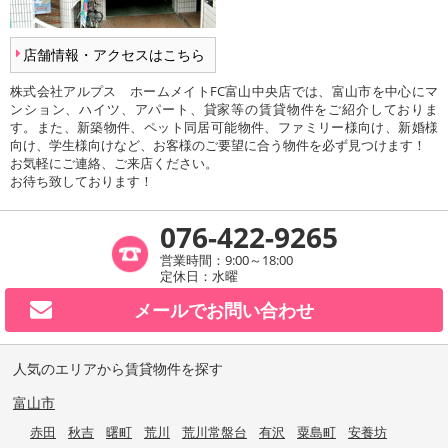
店舗情報・アクセスはこちら
株式会社アルプス ホームメイトFC富山中央店では、富山市を中心にマ
ンション、ハイツ、アパート、貸家等の賃貸物件をご紹介しておりま
す。また、新築物件、ペット同居可能物件、ファミリー様向け、新婚様
向け、学生様向けなど、お客様のご要望に合う物件を必ず見つけます！
お気軽にご連絡、ご来店ください。
お待ち致しております！
076-422-9265
営業時間：9:00～18:00
定休日：水曜
メールで
お問い合わせ
人気のエリアから賃貸物件を探す
富山市
赤田
秋吉
曙町
荒川
荒川常盤台
有沢
粟島町
安養坊