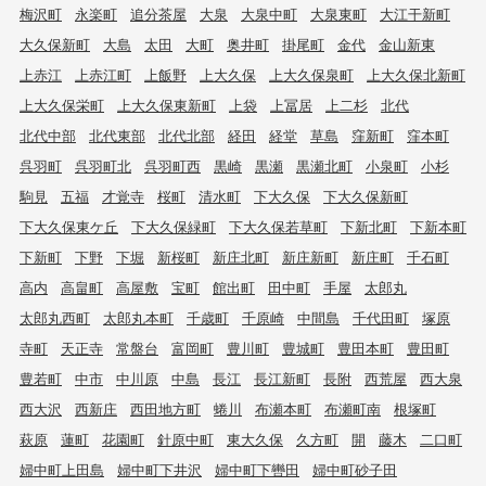
梅沢町
永楽町
追分茶屋
大泉
大泉中町
大泉東町
大江干新町
大久保新町
大島
太田
大町
奥井町
掛尾町
金代
金山新東
上赤江
上赤江町
上飯野
上大久保
上大久保泉町
上大久保北新町
上大久保栄町
上大久保東新町
上袋
上冨居
上二杉
北代
北代中部
北代東部
北代北部
経田
経堂
草島
窪新町
窪本町
呉羽町
呉羽町北
呉羽町西
黒崎
黒瀬
黒瀬北町
小泉町
小杉
駒見
五福
才覚寺
桜町
清水町
下大久保
下大久保新町
下大久保東ケ丘
下大久保緑町
下大久保若草町
下新北町
下新本町
下新町
下野
下堀
新桜町
新庄北町
新庄新町
新庄町
千石町
高内
高畠町
高屋敷
宝町
館出町
田中町
手屋
太郎丸
太郎丸西町
太郎丸本町
千歳町
千原崎
中間島
千代田町
塚原
寺町
天正寺
常盤台
富岡町
豊川町
豊城町
豊田本町
豊田町
豊若町
中市
中川原
中島
長江
長江新町
長附
西荒屋
西大泉
西大沢
西新庄
西田地方町
蜷川
布瀬本町
布瀬町南
根塚町
萩原
蓮町
花園町
針原中町
東大久保
久方町
開
藤木
二口町
婦中町上田島
婦中町下井沢
婦中町下轡田
婦中町砂子田