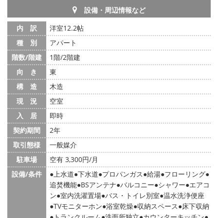
設備・周辺情報など
内 訳
洋室12.2帖
種 別
アパート
階数/階建
1階/2階建
向 き
東
構 造
木造
現 況
空室
入 居
即時
契約期間
2年
取引態様
一般媒介
駐車場
空有 3,300円/月
設備/条件
上水道
下水道
プロパンガス
給湯
フローリング
追焚機能
BSアンテナ
バルコニー
シャワー
エアコ
ン
室内洗濯置場
バス・トイレ別室
温水洗浄便座
TVモニターホン
浴室乾燥
収納スペース
床下収納
トランクルーム
洗面所独立
カウンターキッチン