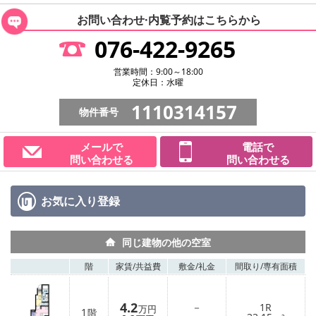
お問い合わせ·内覧予約は
こちらから
076-422-9265
営業時間：9:00～18:00
定休日：水曜
1110314157
物件番号
メールで
電話で
問い合わせる
問い合わせる
お気に入り
登録
同じ建物の他の空室
階
家賃/
共益費
敷金/
礼金
間取り/
専有面積
4.2
－
1R
万円
1
階