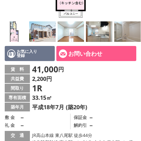
お気に入り
お問い合わせ
登録
41,000
円
賃 料
2,200円
共益費
1R
間取り
33.15㎡
専有面積
平成18年7月 (築20年)
築年月
－
－
敷 金
保証金
－
－
礼 金
解約引
交 通
JR高山本線 東八尾駅 徒歩44分