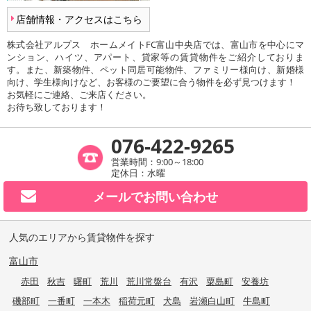
店舗情報・アクセスはこちら
株式会社アルプス ホームメイトFC富山中央店では、富山市を中心にマ
ンション、ハイツ、アパート、貸家等の賃貸物件をご紹介しておりま
す。また、新築物件、ペット同居可能物件、ファミリー様向け、新婚様
向け、学生様向けなど、お客様のご要望に合う物件を必ず見つけます！
お気軽にご連絡、ご来店ください。
お待ち致しております！
076-422-9265
営業時間：9:00～18:00
定休日：水曜
メールで
お問い合わせ
人気のエリアから賃貸物件を探す
富山市
赤田
秋吉
曙町
荒川
荒川常盤台
有沢
粟島町
安養坊
磯部町
一番町
一本木
稲荷元町
犬島
岩瀬白山町
牛島町