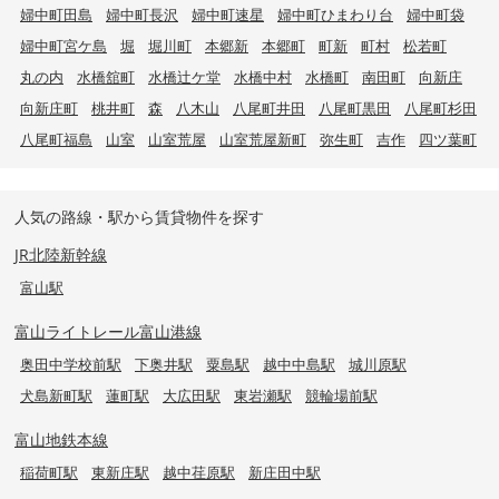
婦中町田島
婦中町長沢
婦中町速星
婦中町ひまわり台
婦中町袋
婦中町宮ケ島
堀
堀川町
本郷新
本郷町
町新
町村
松若町
丸の内
水橋舘町
水橋辻ケ堂
水橋中村
水橋町
南田町
向新庄
向新庄町
桃井町
森
八木山
八尾町井田
八尾町黒田
八尾町杉田
八尾町福島
山室
山室荒屋
山室荒屋新町
弥生町
吉作
四ツ葉町
人気の路線・駅から賃貸物件を探す
JR北陸新幹線
富山駅
富山ライトレール富山港線
奥田中学校前駅
下奥井駅
粟島駅
越中中島駅
城川原駅
犬島新町駅
蓮町駅
大広田駅
東岩瀬駅
競輪場前駅
富山地鉄本線
稲荷町駅
東新庄駅
越中荏原駅
新庄田中駅