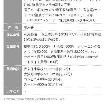
駐輪場
防犯カメラ
保証人不要
電子キー/防犯カメラ/床下収納/専用ゴミ置き場/オー
トバス/複層ガラス/バルコニー/セキュリティキ
ー/LGBTQフレンドリー/家具家電レンタル利用可
保 険
加入要
保証会社
利用必須 保証委託料 契約時:22,000円 月額:賃料総
額の2.2%又は5.5%必要。
金銭備考
鍵交換代: 3,300円
町会費: 500円
クリーニング費
として￥50,000、更新事務手数料 22,000円、ruum
サポート費用1,980円(月額)法人の場合はruumサポ
ートライト費用1,100円
周辺施設
大久保小学校/958m (徒歩12分)
大沢野中学校/2156m (徒歩27分)
コンビニ/600m (徒歩8分)
スーパー/850m (徒歩11分)
大学など
－
表示の情報と現況に差異がある場合は現況優先となります。