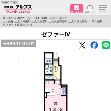
×
富山市の賃貸
問い合わせ
お気に入り
TOPページ
富山市の賃貸はホームメイトFC富山中央店
富山市
上大久保 上大久保栄町 上大久保泉町 上大久保東新町 上大久保北新町
東八尾駅
ゼファーⅣ 賃貸アパート
ペット同居はご相談ください
ゼファーⅣ
路線·駅から探す
物件番号/
1110314157
地域から探す
地図から探す
店舗情報·アクセス
会社概要
メールでお問い合わせ