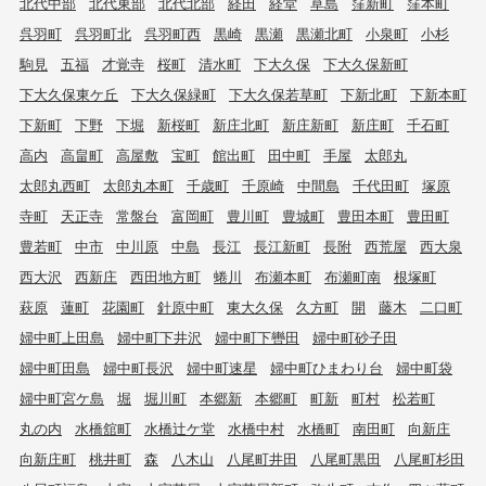
北代中部
北代東部
北代北部
経田
経堂
草島
窪新町
窪本町
呉羽町
呉羽町北
呉羽町西
黒崎
黒瀬
黒瀬北町
小泉町
小杉
駒見
五福
才覚寺
桜町
清水町
下大久保
下大久保新町
下大久保東ケ丘
下大久保緑町
下大久保若草町
下新北町
下新本町
下新町
下野
下堀
新桜町
新庄北町
新庄新町
新庄町
千石町
高内
高畠町
高屋敷
宝町
館出町
田中町
手屋
太郎丸
太郎丸西町
太郎丸本町
千歳町
千原崎
中間島
千代田町
塚原
寺町
天正寺
常盤台
富岡町
豊川町
豊城町
豊田本町
豊田町
豊若町
中市
中川原
中島
長江
長江新町
長附
西荒屋
西大泉
西大沢
西新庄
西田地方町
蜷川
布瀬本町
布瀬町南
根塚町
萩原
蓮町
花園町
針原中町
東大久保
久方町
開
藤木
二口町
婦中町上田島
婦中町下井沢
婦中町下轡田
婦中町砂子田
婦中町田島
婦中町長沢
婦中町速星
婦中町ひまわり台
婦中町袋
婦中町宮ケ島
堀
堀川町
本郷新
本郷町
町新
町村
松若町
丸の内
水橋舘町
水橋辻ケ堂
水橋中村
水橋町
南田町
向新庄
向新庄町
桃井町
森
八木山
八尾町井田
八尾町黒田
八尾町杉田