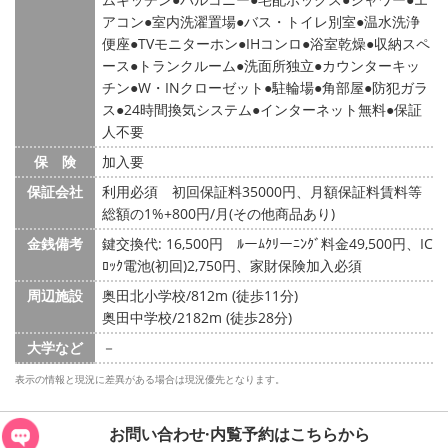
アコン
室内洗濯置場
バス・トイレ別室
温水洗浄
便座
TVモニターホン
IHコンロ
浴室乾燥
収納スペ
ース
トランクルーム
洗面所独立
カウンターキッ
チン
W・INクローゼット
駐輪場
角部屋
防犯ガラ
ス
24時間換気システム
インターネット無料
保証
人不要
保 険
加入要
保証会社
利用必須 初回保証料35000円、月額保証料賃料等
総額の1%+800円/月(その他商品あり)
金銭備考
鍵交換代: 16,500円
ﾙーﾑｸﾘーﾆﾝｸﾞ料金49,500円、IC
ﾛｯｸ電池(初回)2,750円、家財保険加入必須
周辺施設
奥田北小学校/812m (徒歩11分)
奥田中学校/2182m (徒歩28分)
大学など
－
表示の情報と現況に差異がある場合は現況優先となります。
お問い合わせ·内覧予約は
こちらから