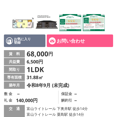
お気に入り
お問い合わせ
登録
68,000
円
賃 料
6,500円
共益費
1LDK
間取り
31.88㎡
専有面積
令和8年9月 (未完成)
築年月
－
－
敷 金
保証金
140,000円
－
礼 金
解約引
交 通
富山ライトレール 下奥井駅 徒歩14分
富山ライトレール 粟島駅 徒歩14分