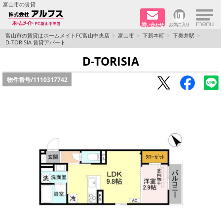
×
富山市の賃貸
問い合わせ
お気に入り
TOPページ
富山市の賃貸はホームメイトFC富山中央店
富山市
下新本町
下奥井駅
D-TORISIA 賃貸アパート
ペット同居はご相談ください
D-TORISIA
物件番号/
1110317742
路線·駅から探す
地域から探す
地図から探す
店舗情報·アクセス
会社概要
メールでお問い合わせ