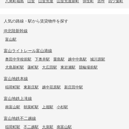
八尾町福島
山室
山室荒屋
山室荒屋新町
弥生町
吉作
四ツ葉町
人気の路線・駅から賃貸物件を探す
JR北陸新幹線
富山駅
富山ライトレール富山港線
奥田中学校前駅
下奥井駅
粟島駅
越中中島駅
城川原駅
犬島新町駅
蓮町駅
大広田駅
東岩瀬駅
競輪場前駅
富山地鉄本線
稲荷町駅
東新庄駅
越中荏原駅
新庄田中駅
富山地鉄上滝線
南富山駅
朝菜町駅
上堀駅
小杉駅
富山地鉄不二越線
稲荷町駅
不二越駅
大泉駅
南富山駅