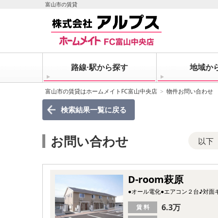
富山市の賃貸
路線·駅から探す
地域か
富山市の賃貸はホームメイトFC富山中央店
物件お問い合わせ
検索結果一覧
に戻る
お問い合わせ
以下
D-room萩原
●オール電化●エアコン２台♪対面
6.3万
賃 料