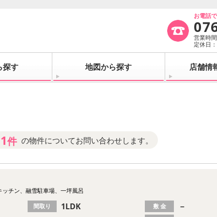
お電話
07
営業時間：
定休日
ら探す
地図から探す
店舗情
1
件
の物件についてお問い合わせします。
キッチン、融雪駐車場、一坪風呂
1LDK
－
間取り
敷 金