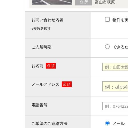
富山市萩原
住 所
お問い合わせ内容
物件を
※複数選択可
ご入居時期
できる
お名前
必 須
メールアドレス
必 須
電話番号
ご希望のご連絡方法
メール